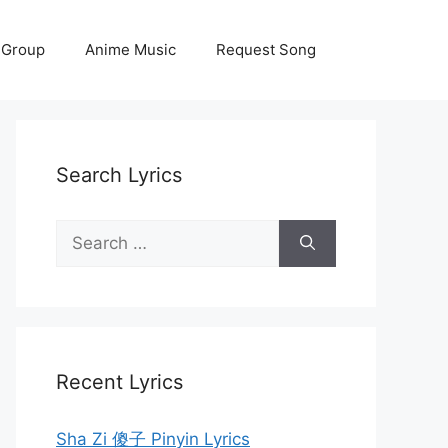
 Group
Anime Music
Request Song
Search Lyrics
Search
for:
Recent Lyrics
Sha Zi 傻子 Pinyin Lyrics