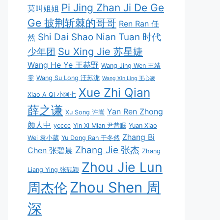
Pi Jing Zhan Ji De Ge
莫叫姐姐
Ge 披荆斩棘的哥哥
Ren Ran 任
Shi Dai Shao Nian Tuan 时代
然
Su Xing Jie 苏星婕
少年团
Wang He Ye 王赫野
Wang Jing Wen 王靖
雯
Wang Su Long 汪苏泷
Wang Xin Ling 王心凌
Xue Zhi Qian
Xiao A Qi 小阿七
薛之谦
Yan Ren Zhong
Xu Song 许嵩
颜人中
ycccc
Yin Xi Mian 尹昔眠
Yuan Xiao
Zhang Bi
Wei 袁小葳
Yu Dong Ran 于冬然
Zhang Jie 张杰
Chen 张碧晨
Zhang
Zhou Jie Lun
Liang Ying 张靓颖
Zhou Shen 周
周杰伦
深