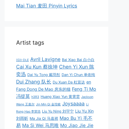
Mai Tian 麦田 Pinyin Lyrics
Artist tags
Avril Lavigne
Bai Xiao Bai 白小白
(G)I-DLE
Cai Xu Kun 蔡徐坤
Chen Yi Xun 陈
奕迅
Dai Yu Tong 戴羽彤
Dan Yi Chun 单依纯
Dui Zhang 队长
en
Du Xuan Da 杜宣达
Feng Ti Mo
Fang Dong De Mao 房东的猫
冯提莫
Huang Xiao Yun 黄霄雲
h3R3
Jackson
Joysaaaa
Wang 王嘉尔
Jin Min Qi 金玟岐
Li
Liu Yu Xin
Liu Yu Ning 刘宇宁
Rong Hao 李荣浩
Mao Bu Yi 毛不
刘雨昕
Ma Jia Qi 马嘉祺
易
Ma Si Wei 马思唯
Mo Jiao Jie Jie