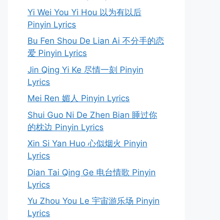
Yi Wei You Yi Hou 以为有以后
Pinyin Lyrics
Bu Fen Shou De Lian Ai 不分手的恋
爱 Pinyin Lyrics
Jin Qing Yi Ke 尽情一刻 Pinyin
Lyrics
Mei Ren 媚人 Pinyin Lyrics
Shui Guo Ni De Zhen Bian 睡过你
的枕边 Pinyin Lyrics
Xin Si Yan Huo 心似烟火 Pinyin
Lyrics
Dian Tai Qing Ge 电台情歌 Pinyin
Lyrics
Yu Zhou You Le 宇宙游乐场 Pinyin
Lyrics