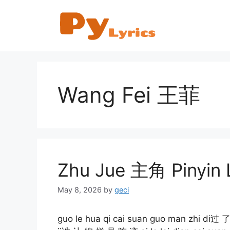
Skip
to
content
Wang Fei 王菲
Zhu Jue 主角 Pinyin L
May 8, 2026
by
geci
guo le hua qi cai suan guo man zhi di过