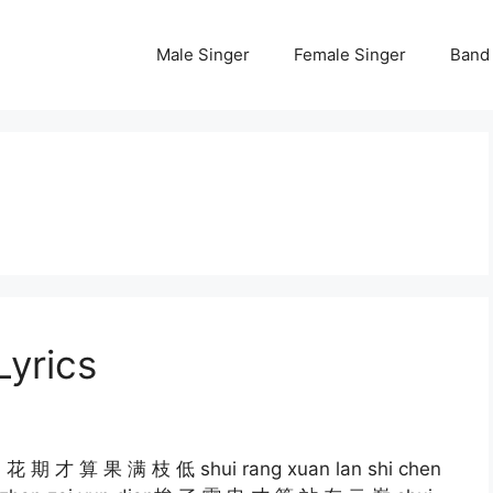
Male Singer
Female Singer
Band
yrics
 了 花 期 才 算 果 满 枝 低 shui rang xuan lan shi chen