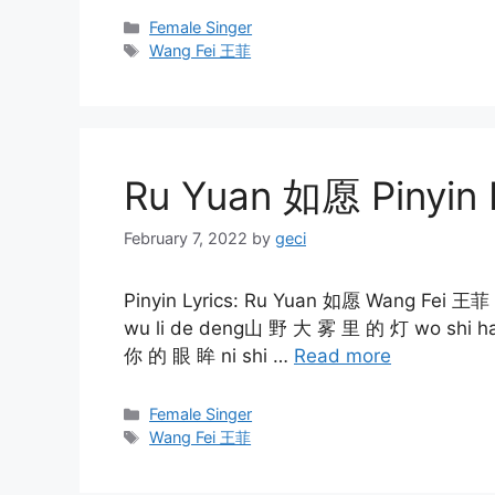
Categories
Female Singer
Tags
Wang Fei 王菲
Ru Yuan 如愿 Pinyin 
February 7, 2022
by
geci
Pinyin Lyrics: Ru Yuan 如愿 Wang Fei 王菲
wu li de deng山 野 大 雾 里 的 灯 wo shi ha
你 的 眼 眸 ni shi …
Read more
Categories
Female Singer
Tags
Wang Fei 王菲