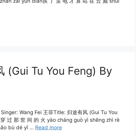
an zhan zai yun dian挨 了 雷 电 才 算 站 在 云 巅 shui
 (Gui Tu You Feng) By
s Singer: Wang Fei 王菲Title: 归途有风 (Gui Tu You
要 穿 过 那 世 间 的 火 yào cháng guò yì shēng zhì rè
o bù dé yǐ …
Read more