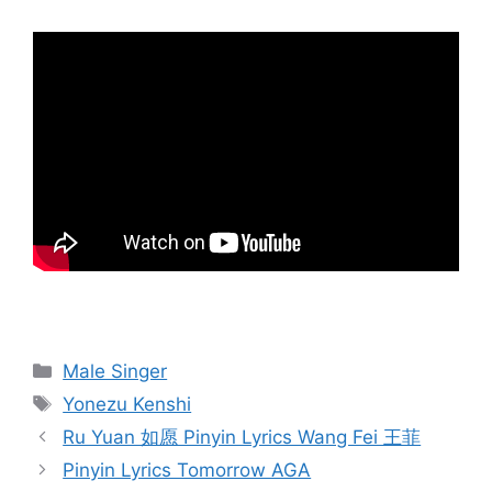
Categories
Male Singer
Tags
Yonezu Kenshi
Post
Ru Yuan 如愿 Pinyin Lyrics Wang Fei 王菲
navigation
Pinyin Lyrics Tomorrow AGA