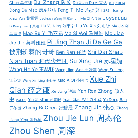
Dui Zhang 队长
en
Fang
Chun 单依纯
Du Xuan Da 杜宣达
Feng Ti Mo 冯提莫
Dong De Mao 房东的猫
Huang
h3R3
Joysaaaa
Xiao Yun 黄霄雲
Jackson Wang 王嘉尔
Jin Min Qi 金玟岐
Liu Yu Xin 刘雨昕
Liu Yu Ning 刘宇宁
Ma Jia Qi
Li Rong Hao 李荣浩
Mao Bu Yi 毛不易
Ma Si Wei 马思唯
Mo Jiao
马嘉祺
Pi Jing Zhan Ji De Ge Ge
Jie Jie 莫叫姐姐
披荆斩棘的哥哥
Shi Dai Shao
Ren Ran 任然
Su Xing Jie 苏星婕
Nian Tuan 时代少年团
Wang He Ye 王赫野
Wang Jing Wen 王靖雯
Wang Su Long
Xue Zhi
汪苏泷
Xiao A Qi 小阿七
Wang Xin Ling 王心凌
Qian 薛之谦
Yan Ren Zhong 颜人
Xu Song 许嵩
中
ycccc
Yin Xi Mian 尹昔眠
Yuan Xiao Wei 袁小葳
Yu Dong Ran
Zhang Jie 张杰
Zhang Bi Chen 张碧晨
于冬然
Zhang
Zhou Jie Lun 周杰伦
Liang Ying 张靓颖
Zhou Shen 周深