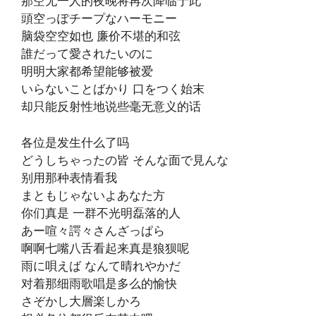
那空无一人的夜晚将再次降临于此
頭空っぽチープなハーモニー
脑袋空空如也 廉价不堪的和弦
誰だって愛されたいのに
明明大家都希望能够被爱
いらないことばかり 口をつく始末
却只能反射性地说些毫无意义的话
各位是发生什么了吗
どうしちゃったの皆 そんな面で見んな
别用那种表情看我
まともじゃないよあなた方
你们真是 一群不光明磊落的人
あー喧々諤々さんざっぱら
啊啊七嘴八舌看起来真是狼狈呢
雨に唄えば なんて晴れやかだ
对着那细雨歌唱是多么的愉快
さぞかし大層楽しかろ