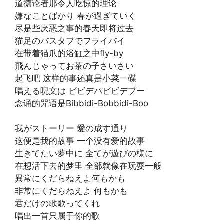
道德论者那令人吃惊的理论
嫌なことばかり 春が過ぎていく
尽是些厌恶之事的春天即将过去
猫足のバスタブでフライバイ
在带着猫爪的浴缸之中fly-by
飛んじゃってお茶の子さいさい
起飞吧 这样的事还真是小菜一碟
唱える呪文は ビビデバビビデブー
念诵的咒语是Bibbidi-Bobbidi-Boo
我がストーリー 愛の成す通り
这便是我的故事 一个没有爱的故事
生きてたい夢中に 全てが遊びの様に
在想活下去的梦里 全部就像在玩耍一般
異常にくだらねえよ何もかも
非常にくだらねえよ 何もかも
君だけの歌歌ってくれ
唱出一首只属于你的歌