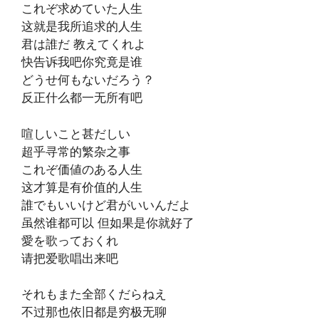
これぞ求めていた人生
这就是我所追求的人生
君は誰だ 教えてくれよ
快告诉我吧你究竟是谁
どうせ何もないだろう？
反正什么都一无所有吧
喧しいこと甚だしい
超乎寻常的繁杂之事
これぞ価値のある人生
这才算是有价值的人生
誰でもいいけど君がいいんだよ
虽然谁都可以 但如果是你就好了
愛を歌っておくれ
请把爱歌唱出来吧
それもまた全部くだらねえ
不过那也依旧都是穷极无聊