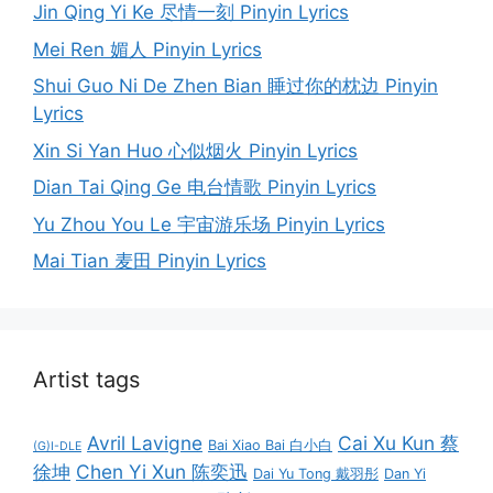
Jin Qing Yi Ke 尽情一刻 Pinyin Lyrics
Mei Ren 媚人 Pinyin Lyrics
Shui Guo Ni De Zhen Bian 睡过你的枕边 Pinyin
Lyrics
Xin Si Yan Huo 心似烟火 Pinyin Lyrics
Dian Tai Qing Ge 电台情歌 Pinyin Lyrics
Yu Zhou You Le 宇宙游乐场 Pinyin Lyrics
Mai Tian 麦田 Pinyin Lyrics
Artist tags
Avril Lavigne
Cai Xu Kun 蔡
Bai Xiao Bai 白小白
(G)I-DLE
徐坤
Chen Yi Xun 陈奕迅
Dai Yu Tong 戴羽彤
Dan Yi