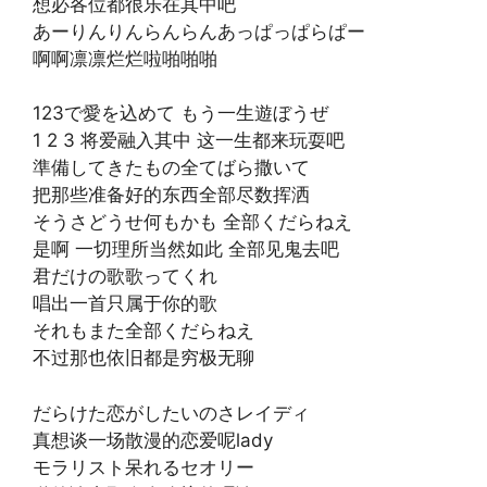
想必各位都很乐在其中吧
あーりんりんらんらんあっぱっぱらぱー
啊啊凛凛烂烂啦啪啪啪
123で愛を込めて もう一生遊ぼうぜ
1 2 3 将爱融入其中 这一生都来玩耍吧
準備してきたもの全てばら撒いて
把那些准备好的东西全部尽数挥洒
そうさどうせ何もかも 全部くだらねえ
是啊 一切理所当然如此 全部见鬼去吧
君だけの歌歌ってくれ
唱出一首只属于你的歌
それもまた全部くだらねえ
不过那也依旧都是穷极无聊
だらけた恋がしたいのさレイディ
真想谈一场散漫的恋爱呢lady
モラリスト呆れるセオリー