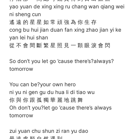
yao yuan de xing xing ru chang wan qiang wei
ni sheng cun
遙 遠 的 星 星 如 常 頑 強 為 你 生 存
cong bu hui jian duan fan xing zhao jian yi ke
yan lei hui shan
從 不 會 間 斷 繁 星 照 見 一 顆 眼 淚 會 閃
So don’t you let go ’cause there’s?always?
tomorrow
You can be?your own hero
ni yu ni gen gu du hua li di tiao wu
你 與 你 跟 孤 獨 華 麗 地 跳 舞
Oh don’t you?let go ’cause there’s always
tomorrow
zui yuan chu shun zi ran yu dao
最 遠 處 順 自 然 遇 到