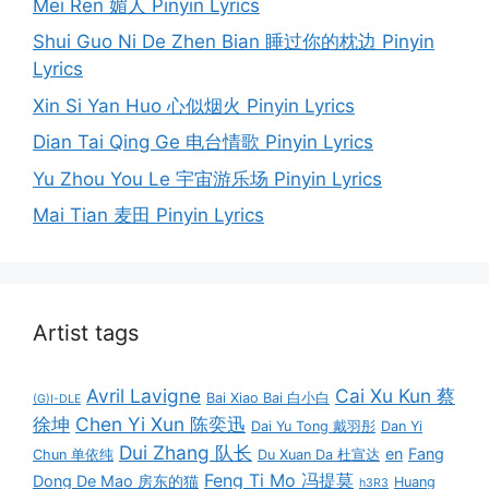
Mei Ren 媚人 Pinyin Lyrics
Shui Guo Ni De Zhen Bian 睡过你的枕边 Pinyin
Lyrics
Xin Si Yan Huo 心似烟火 Pinyin Lyrics
Dian Tai Qing Ge 电台情歌 Pinyin Lyrics
Yu Zhou You Le 宇宙游乐场 Pinyin Lyrics
Mai Tian 麦田 Pinyin Lyrics
Artist tags
Avril Lavigne
Cai Xu Kun 蔡
Bai Xiao Bai 白小白
(G)I-DLE
徐坤
Chen Yi Xun 陈奕迅
Dai Yu Tong 戴羽彤
Dan Yi
Dui Zhang 队长
en
Fang
Chun 单依纯
Du Xuan Da 杜宣达
Feng Ti Mo 冯提莫
Dong De Mao 房东的猫
Huang
h3R3