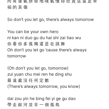
尚 有 運 氣 拼 命 地 嘆 氣 懂 得 欣 賞 這 還 是 幸
福 的 哀 傷
So don’t you let go, there’s always tomorrow
You can be your own hero
ni kan ni duo gu du hai shi zai tiao wu
你 看 你 多 孤 獨 還 是 在 跳 舞
Oh don’t you let go ’cause there’s always
tomorrow
(Oh don’t you let go, tomorrow)
zui yuan chu mei ren he ding shu
最 遠 處 沒 任 何 定 數
(There’s always tomorrow, you know)
dai zou yin he bing fei yi ge gu dao
帶 走 銀 河 並 非 一 個 孤 島