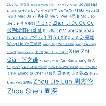
Joysaaaa
Xiao Yun 黄霄雲
Jackson Wang 王嘉尔
Jin Min Qi 金玟岐
Liu Yu Xin 刘雨昕
Liu Yu Ning 刘宇宁
Ma Jia Qi
Li Rong Hao 李荣浩
Mao Bu Yi 毛不易
Ma Si Wei 马思唯
Mo Jiao
马嘉祺
Pi Jing Zhan Ji De Ge Ge
Jie Jie 莫叫姐姐
披荆斩棘的哥哥
Shi Dai Shao
Ren Ran 任然
Su Xing Jie 苏星婕
Nian Tuan 时代少年团
Wang He Ye 王赫野
Wang Jing Wen 王靖雯
Wang Su Long
Xue Zhi
汪苏泷
Xiao A Qi 小阿七
Wang Xin Ling 王心凌
Qian 薛之谦
Yan Ren Zhong 颜人
Xu Song 许嵩
中
ycccc
Yin Xi Mian 尹昔眠
Yuan Xiao Wei 袁小葳
Yu Dong Ran
Zhang Jie 张杰
Zhang Bi Chen 张碧晨
于冬然
Zhang
Zhou Jie Lun 周杰伦
Liang Ying 张靓颖
Zhou Shen 周深