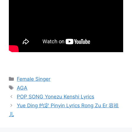
Categories
Female Singer
Tags
AGA
Post
POP SONG Yonezu Kenshi Lyrics
navigation
Yue Ding 约定 Pinyin Lyrics Rong Zu Er 容祖
儿