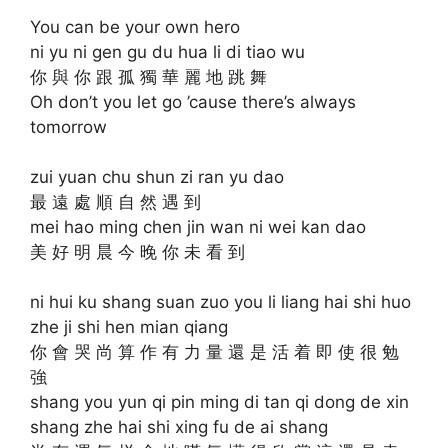
You can be your own hero
ni yu ni gen gu du hua li di tiao wu
你 與 你 跟 孤 獨 華 麗 地 跳 舞
Oh don’t you let go ’cause there’s always
tomorrow
zui yuan chu shun zi ran yu dao
最 遠 處 順 自 然 遇 到
mei hao ming chen jin wan ni wei kan dao
美 好 明 晨 今 晚 你 未 看 到
ni hui ku shang suan zuo you li liang hai shi huo
zhe ji shi hen mian qiang
你 會 哭 尚 算 作 有 力 量 還 是 活 着 即 使 很 勉
強
shang you yun qi pin ming di tan qi dong de xin
shang zhe hai shi xing fu de ai shang