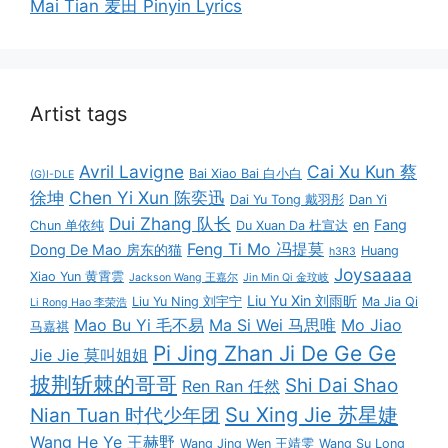
Mai Tian 麦田 Pinyin Lyrics
Artist tags
Avril Lavigne
Cai Xu Kun 蔡
Bai Xiao Bai 白小白
(G)I-DLE
徐坤
Chen Yi Xun 陈奕迅
Dai Yu Tong 戴羽彤
Dan Yi
Dui Zhang 队长
en
Fang
Chun 单依纯
Du Xuan Da 杜宣达
Feng Ti Mo 冯提莫
Dong De Mao 房东的猫
Huang
h3R3
Joysaaaa
Xiao Yun 黄霄雲
Jackson Wang 王嘉尔
Jin Min Qi 金玟岐
Liu Yu Xin 刘雨昕
Liu Yu Ning 刘宇宁
Ma Jia Qi
Li Rong Hao 李荣浩
Mao Bu Yi 毛不易
Ma Si Wei 马思唯
Mo Jiao
马嘉祺
Pi Jing Zhan Ji De Ge Ge
Jie Jie 莫叫姐姐
披荆斩棘的哥哥
Shi Dai Shao
Ren Ran 任然
Su Xing Jie 苏星婕
Nian Tuan 时代少年团
Wang He Ye 王赫野
Wang Jing Wen 王靖雯
Wang Su Long