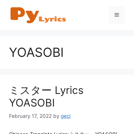
Skip
to
Menu
content
YOASOBI
ミスター Lyrics
YOASOBI
February 17, 2022
by
geci