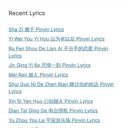
Recent Lyrics
Sha Zi 傻子 Pinyin Lyrics
Yi Wei You Yi Hou 以为有以后 Pinyin Lyrics
Bu Fen Shou De Lian Ai 不分手的恋爱 Pinyin
Lyrics
Jin Qing Yi Ke 尽情一刻 Pinyin Lyrics
Mei Ren 媚人 Pinyin Lyrics
Shui Guo Ni De Zhen Bian 睡过你的枕边 Pinyin
Lyrics
Xin Si Yan Huo 心似烟火 Pinyin Lyrics
Dian Tai Qing Ge 电台情歌 Pinyin Lyrics
Yu Zhou You Le 宇宙游乐场 Pinyin Lyrics