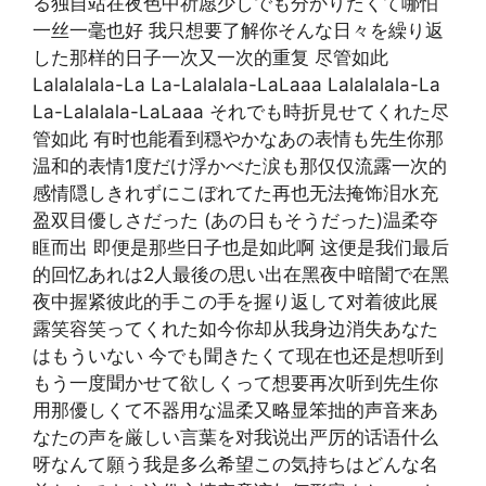
る独自站在夜色中祈愿少しでも分かりたくて哪怕
一丝一毫也好 我只想要了解你そんな日々を繰り返
した那样的日子一次又一次的重复 尽管如此
Lalalalala-La La-Lalalala-LaLaaa Lalalalala-La
La-Lalalala-LaLaaa それでも時折見せてくれた尽
管如此 有时也能看到穏やかなあの表情も先生你那
温和的表情1度だけ浮かべた涙も那仅仅流露一次的
感情隠しきれずにこぼれてた再也无法掩饰泪水充
盈双目優しさだった (あの日もそうだった)温柔夺
眶而出 即便是那些日子也是如此啊 这便是我们最后
的回忆あれは2人最後の思い出在黑夜中暗闇で在黑
夜中握紧彼此的手この手を握り返して对着彼此展
露笑容笑ってくれた如今你却从我身边消失あなた
はもういない 今でも聞きたくて现在也还是想听到
もう一度聞かせて欲しくって想要再次听到先生你
用那優しくて不器用な温柔又略显笨拙的声音来あ
なたの声を厳しい言葉を对我说出严厉的话语什么
呀なんて願う我是多么希望この気持ちはどんな名