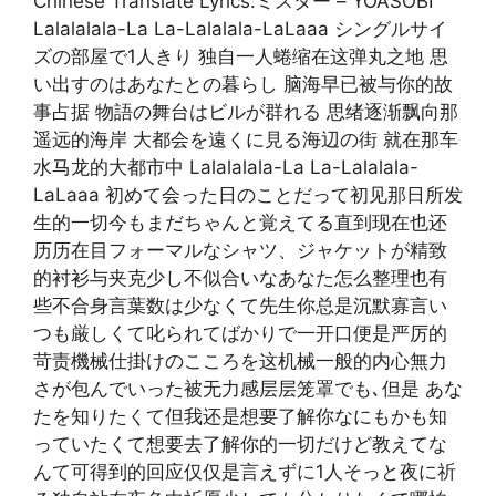
Chinese Translate Lyrics:ミスター – YOASOBI
Lalalalala-La La-Lalalala-LaLaaa シングルサイ
ズの部屋で1人きり 独自一人蜷缩在这弹丸之地 思
い出すのはあなたとの暮らし 脑海早已被与你的故
事占据 物語の舞台はビルが群れる 思绪逐渐飘向那
遥远的海岸 大都会を遠くに見る海辺の街 就在那车
水马龙的大都市中 Lalalalala-La La-Lalalala-
LaLaaa 初めて会った日のことだって初见那日所发
生的一切今もまだちゃんと覚えてる直到现在也还
历历在目フォーマルなシャツ、ジャケットが精致
的衬衫与夹克少し不似合いなあなた怎么整理也有
些不合身言葉数は少なくて先生你总是沉默寡言い
つも厳しくて叱られてばかりで一开口便是严厉的
苛责機械仕掛けのこころを这机械一般的内心無力
さが包んでいった被无力感层层笼罩でも､但是 あな
たを知りたくて但我还是想要了解你なにもかも知
っていたくて想要去了解你的一切だけど教えてな
んて可得到的回应仅仅是言えずに1人そっと夜に祈