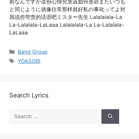
前なんですか这份心情究竟该如何形容またいつも
と同じように就像往常那样就好私の事叱ってよ对
我说些苛责的话语吧ミスター先生 Lalalalala-La
La-Lalalala-LaLaaa Lalalalala-La La-Lalalala-
LaLaaa
Categories
Band Group
Tags
YOASOBI
Search Lyrics
Search
for: