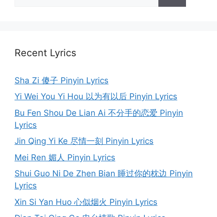
for:
Recent Lyrics
Sha Zi 傻子 Pinyin Lyrics
Yi Wei You Yi Hou 以为有以后 Pinyin Lyrics
Bu Fen Shou De Lian Ai 不分手的恋爱 Pinyin
Lyrics
Jin Qing Yi Ke 尽情一刻 Pinyin Lyrics
Mei Ren 媚人 Pinyin Lyrics
Shui Guo Ni De Zhen Bian 睡过你的枕边 Pinyin
Lyrics
Xin Si Yan Huo 心似烟火 Pinyin Lyrics