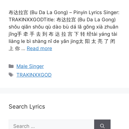
布达拉宫 (Bu Da La Gong) – Pinyin Lyrics Singer:
TRAKINXXGODTitle: 布达拉宫 (Bu Da La Gong)
shǒu qiān shǒu qù dào bù dá lā gōng xià zhuǎn
jīng手 牵 手 去 到 布 达 拉 宫 下 转 经tài yáng tài
liàng le bì shàng nǐ de yǎn jing太 阳 太 亮 了 闭
上 你 …
Read more
Categories
Male Singer
Tags
TRAKINXXGOD
Search Lyrics
Search