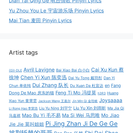
Dian Tai Qing Ge 电台情歌 Pinyin Lyrics
Yu Zhou You Le 宇宙游乐场 Pinyin Lyrics
Mai Tian 麦田 Pinyin Lyrics
Artist tags
Avril Lavigne
Cai Xu Kun 蔡
Bai Xiao Bai 白小白
(G)I-DLE
徐坤
Chen Yi Xun 陈奕迅
Dai Yu Tong 戴羽彤
Dan Yi
Dui Zhang 队长
en
Fang
Chun 单依纯
Du Xuan Da 杜宣达
Feng Ti Mo 冯提莫
Dong De Mao 房东的猫
Huang
h3R3
Joysaaaa
Xiao Yun 黄霄雲
Jackson Wang 王嘉尔
Jin Min Qi 金玟岐
Liu Yu Xin 刘雨昕
Liu Yu Ning 刘宇宁
Ma Jia Qi
Li Rong Hao 李荣浩
Mao Bu Yi 毛不易
Ma Si Wei 马思唯
Mo Jiao
马嘉祺
Pi Jing Zhan Ji De Ge Ge
Jie Jie 莫叫姐姐
披荆斩棘的哥哥