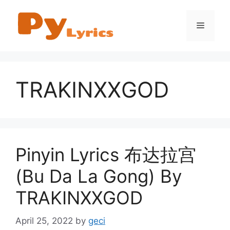
Skip
to
Menu
content
TRAKINXXGOD
Pinyin Lyrics 布达拉宫
(Bu Da La Gong) By
TRAKINXXGOD
April 25, 2022
by
geci