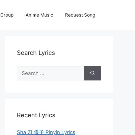
 Group
Anime Music
Request Song
Search Lyrics
Search
for:
Recent Lyrics
Sha Zi 傻子 Pinyin Lyrics