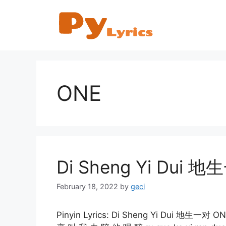
Skip
to
content
ONE
Di Sheng Yi Dui 地生
February 18, 2022
by
geci
Pinyin Lyrics: Di Sheng Yi Dui 地生一对 ONE