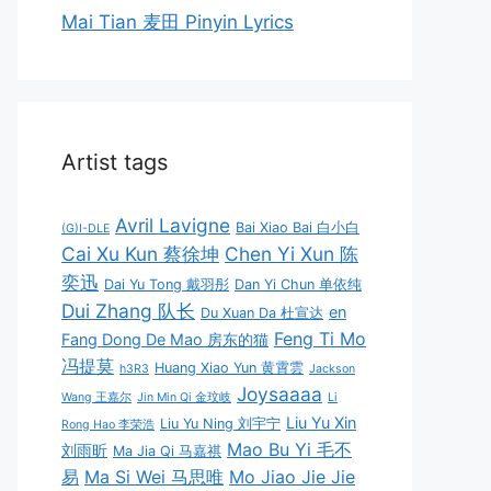
Mai Tian 麦田 Pinyin Lyrics
Artist tags
Avril Lavigne
Bai Xiao Bai 白小白
(G)I-DLE
Cai Xu Kun 蔡徐坤
Chen Yi Xun 陈
奕迅
Dai Yu Tong 戴羽彤
Dan Yi Chun 单依纯
Dui Zhang 队长
en
Du Xuan Da 杜宣达
Feng Ti Mo
Fang Dong De Mao 房东的猫
冯提莫
Huang Xiao Yun 黄霄雲
h3R3
Jackson
Joysaaaa
Wang 王嘉尔
Jin Min Qi 金玟岐
Li
Liu Yu Xin
Liu Yu Ning 刘宇宁
Rong Hao 李荣浩
Mao Bu Yi 毛不
刘雨昕
Ma Jia Qi 马嘉祺
易
Ma Si Wei 马思唯
Mo Jiao Jie Jie