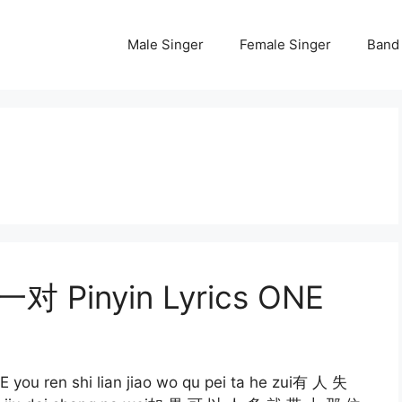
Male Singer
Female Singer
Band
一对 Pinyin Lyrics ONE
 you ren shi lian jiao wo qu pei ta he zui有 人 失