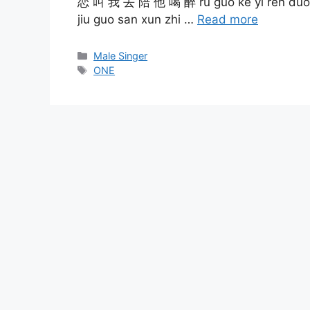
恋 叫 我 去 陪 他 喝 醉 ru guo ke yi ren du
jiu guo san xun zhi …
Read more
Categories
Male Singer
Tags
ONE