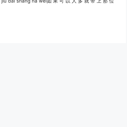
o jiu dai shang na wei如 果 可 以 人 多 就 带 上 那 位