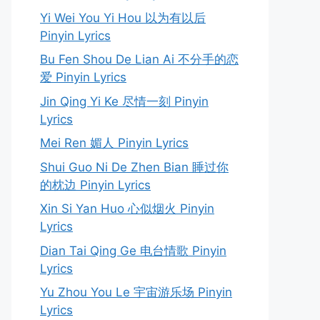
Yi Wei You Yi Hou 以为有以后
Pinyin Lyrics
Bu Fen Shou De Lian Ai 不分手的恋
爱 Pinyin Lyrics
Jin Qing Yi Ke 尽情一刻 Pinyin
Lyrics
Mei Ren 媚人 Pinyin Lyrics
Shui Guo Ni De Zhen Bian 睡过你
的枕边 Pinyin Lyrics
Xin Si Yan Huo 心似烟火 Pinyin
Lyrics
Dian Tai Qing Ge 电台情歌 Pinyin
Lyrics
Yu Zhou You Le 宇宙游乐场 Pinyin
Lyrics