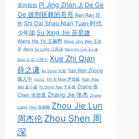
Pi Jing Zhan Ji De Ge
莫叫姐姐
Ge 披荆斩棘的哥哥
Ren Ran 任
Shi Dai Shao Nian Tuan 时代
然
Su Xing Jie 苏星婕
少年团
Wang He Ye 王赫野
Wang Jing Wen 王靖
雯
Wang Su Long 汪苏泷
Wang Xin Ling 王心凌
Xue Zhi Qian
Xiao A Qi 小阿七
薛之谦
Yan Ren Zhong
Xu Song 许嵩
颜人中
ycccc
Yin Xi Mian 尹昔眠
Yuan Xiao
Zhang Bi
Wei 袁小葳
Yu Dong Ran 于冬然
Zhang Jie 张杰
Chen 张碧晨
Zhang
Zhou Jie Lun
Liang Ying 张靓颖
Zhou Shen 周
周杰伦
深