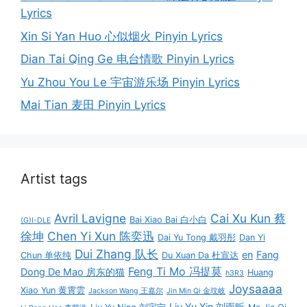
Lyrics
Xin Si Yan Huo 心似烟火 Pinyin Lyrics
Dian Tai Qing Ge 电台情歌 Pinyin Lyrics
Yu Zhou You Le 宇宙游乐场 Pinyin Lyrics
Mai Tian 麦田 Pinyin Lyrics
Artist tags
Avril Lavigne
Cai Xu Kun 蔡
Bai Xiao Bai 白小白
(G)I-DLE
徐坤
Chen Yi Xun 陈奕迅
Dai Yu Tong 戴羽彤
Dan Yi
Dui Zhang 队长
en
Fang
Chun 单依纯
Du Xuan Da 杜宣达
Feng Ti Mo 冯提莫
Dong De Mao 房东的猫
Huang
h3R3
Joysaaaa
Xiao Yun 黄霄雲
Jackson Wang 王嘉尔
Jin Min Qi 金玟岐
Liu Yu Xin 刘雨昕