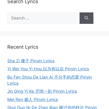
Search Lyrics
Search
for:
Recent Lyrics
Sha Zi 傻子 Pinyin Lyrics
Yi Wei You Yi Hou 以为有以后 Pinyin Lyrics
Bu Fen Shou De Lian Ai 不分手的恋爱 Pinyin
Lyrics
Jin Qing Yi Ke 尽情一刻 Pinyin Lyrics
Mei Ren 媚人 Pinyin Lyrics
Shui Guo Ni De Zhen Bian 睡过你的枕边 Pinyin