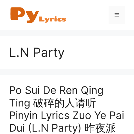
Skip
to
Menu
content
L.N Party
Po Sui De Ren Qing
Ting 破碎的人请听
Pinyin Lyrics Zuo Ye Pai
Dui (L.N Party) 昨夜派