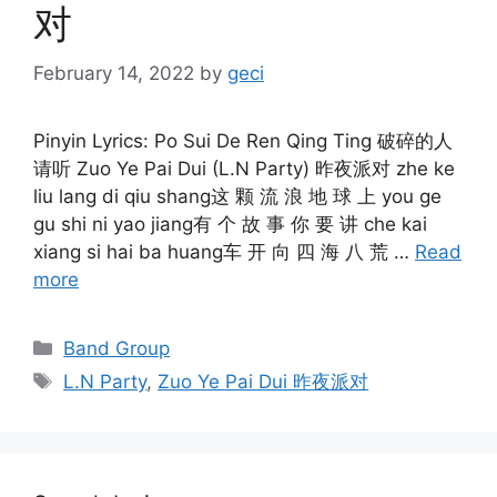
对
February 14, 2022
by
geci
Pinyin Lyrics: Po Sui De Ren Qing Ting 破碎的人
请听 Zuo Ye Pai Dui (L.N Party) 昨夜派对 zhe ke
liu lang di qiu shang这 颗 流 浪 地 球 上 you ge
gu shi ni yao jiang有 个 故 事 你 要 讲 che kai
xiang si hai ba huang车 开 向 四 海 八 荒 …
Read
more
Categories
Band Group
Tags
L.N Party
,
Zuo Ye Pai Dui 昨夜派对