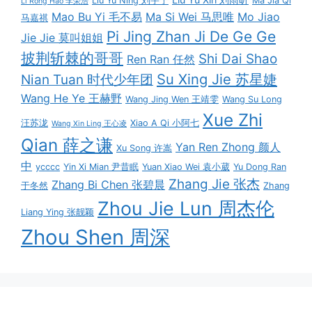
Liu Yu Ning 刘宇宁
Ma Jia Qi
Li Rong Hao 李荣浩
Mao Bu Yi 毛不易
Ma Si Wei 马思唯
Mo Jiao
马嘉祺
Pi Jing Zhan Ji De Ge Ge
Jie Jie 莫叫姐姐
披荆斩棘的哥哥
Shi Dai Shao
Ren Ran 任然
Su Xing Jie 苏星婕
Nian Tuan 时代少年团
Wang He Ye 王赫野
Wang Jing Wen 王靖雯
Wang Su Long
Xue Zhi
汪苏泷
Xiao A Qi 小阿七
Wang Xin Ling 王心凌
Qian 薛之谦
Yan Ren Zhong 颜人
Xu Song 许嵩
中
ycccc
Yin Xi Mian 尹昔眠
Yuan Xiao Wei 袁小葳
Yu Dong Ran
Zhang Jie 张杰
Zhang Bi Chen 张碧晨
于冬然
Zhang
Zhou Jie Lun 周杰伦
Liang Ying 张靓颖
Zhou Shen 周深