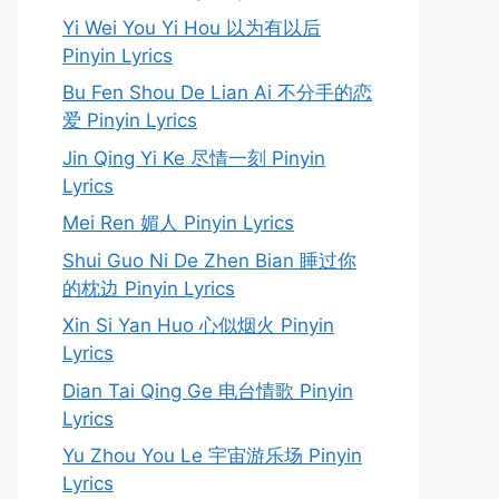
Yi Wei You Yi Hou 以为有以后
Pinyin Lyrics
Bu Fen Shou De Lian Ai 不分手的恋
爱 Pinyin Lyrics
Jin Qing Yi Ke 尽情一刻 Pinyin
Lyrics
Mei Ren 媚人 Pinyin Lyrics
Shui Guo Ni De Zhen Bian 睡过你
的枕边 Pinyin Lyrics
Xin Si Yan Huo 心似烟火 Pinyin
Lyrics
Dian Tai Qing Ge 电台情歌 Pinyin
Lyrics
Yu Zhou You Le 宇宙游乐场 Pinyin
Lyrics