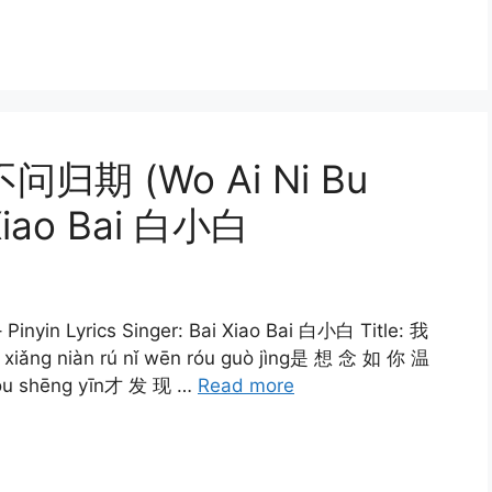
不问归期 (Wo Ai Ni Bu
 Xiao Bai 白小白
nyin Lyrics Singer: Bai Xiao Bai 白小白 Title: 我
xiǎng niàn rú nǐ wēn róu guò jìng是 想 念 如 你 温
 yǒu shēng yīn才 发 现 …
Read more