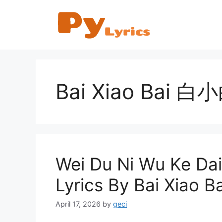
Skip
to
content
Bai Xiao Bai 白
Wei Du Ni Wu Ke 
Lyrics By Bai Xiao
April 17, 2026
by
geci