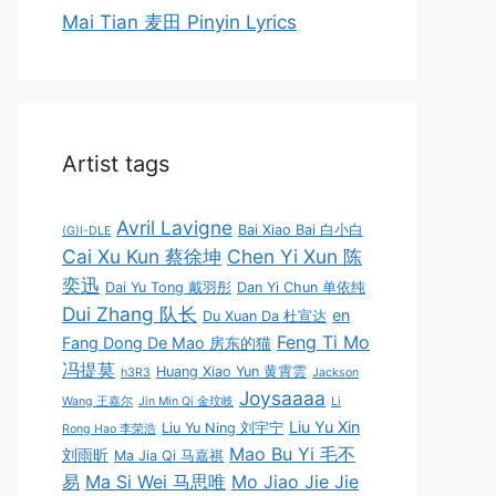
Mai Tian 麦田 Pinyin Lyrics
Artist tags
Avril Lavigne
Bai Xiao Bai 白小白
(G)I-DLE
Cai Xu Kun 蔡徐坤
Chen Yi Xun 陈
奕迅
Dai Yu Tong 戴羽彤
Dan Yi Chun 单依纯
Dui Zhang 队长
en
Du Xuan Da 杜宣达
Feng Ti Mo
Fang Dong De Mao 房东的猫
冯提莫
Huang Xiao Yun 黄霄雲
h3R3
Jackson
Joysaaaa
Wang 王嘉尔
Jin Min Qi 金玟岐
Li
Liu Yu Xin
Liu Yu Ning 刘宇宁
Rong Hao 李荣浩
Mao Bu Yi 毛不
刘雨昕
Ma Jia Qi 马嘉祺
易
Ma Si Wei 马思唯
Mo Jiao Jie Jie