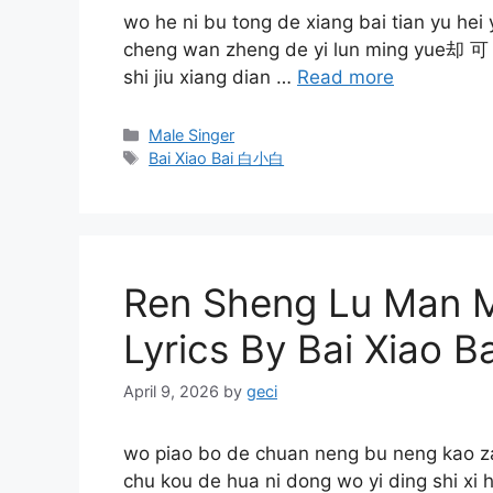
wo he ni bu tong de xiang bai tian yu 
cheng wan zheng de yi lun ming yue却 
shi jiu xiang dian …
Read more
Categories
Male Singer
Tags
Bai Xiao Bai 白小白
Ren Sheng Lu Man
Lyrics By Bai Xiao
April 9, 2026
by
geci
wo piao bo de chuan neng bu neng ka
chu kou de hua ni dong wo yi ding shi