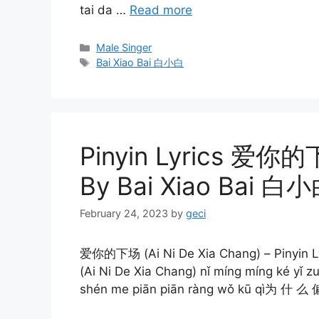
tai da …
Read more
Categories
Male Singer
Tags
Bai Xiao Bai 白小白
Pinyin Lyrics 爱你的下
By Bai Xiao Bai 白
February 24, 2023
by
geci
爱你的下场 (Ai Ni De Xia Chang) – Pinyin 
(Ai Ni De Xia Chang) nǐ míng míng ké 
shén me piān piān ràng wǒ kū qì为 什 