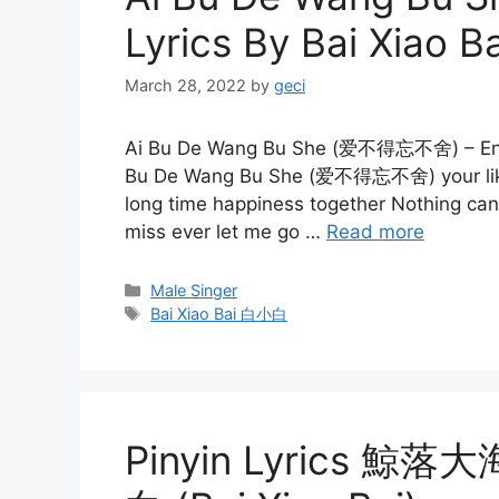
Lyrics By Bai Xiao
March 28, 2022
by
geci
Ai Bu De Wang Bu She (爱不得忘不舍) – Englis
Bu De Wang Bu She (爱不得忘不舍) your liken
long time happiness together Nothing can
miss ever let me go …
Read more
Categories
Male Singer
Tags
Bai Xiao Bai 白小白
Pinyin Lyrics 鯨落大海