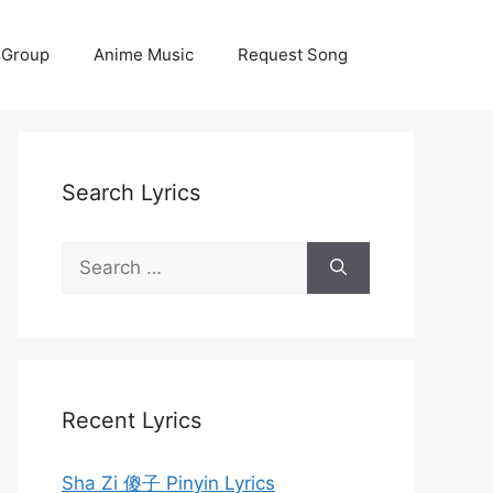
 Group
Anime Music
Request Song
Search Lyrics
Search
for:
Recent Lyrics
Sha Zi 傻子 Pinyin Lyrics