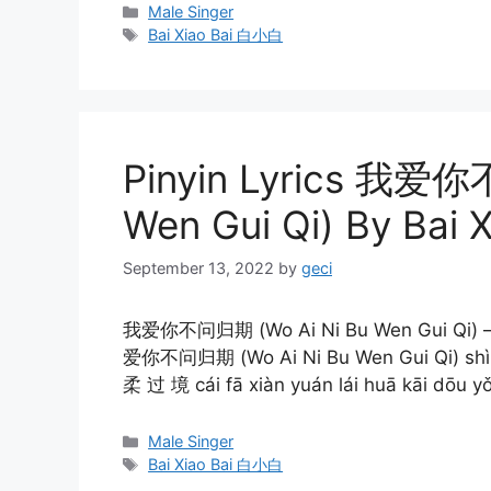
Categories
Male Singer
Tags
Bai Xiao Bai 白小白
Pinyin Lyrics 我爱你
Wen Gui Qi) By Bai
September 13, 2022
by
geci
我爱你不问归期 (Wo Ai Ni Bu Wen Gui Qi) – Pi
爱你不问归期 (Wo Ai Ni Bu Wen Gui Qi) shì 
柔 过 境 cái fā xiàn yuán lái huā kāi dōu
Categories
Male Singer
Tags
Bai Xiao Bai 白小白