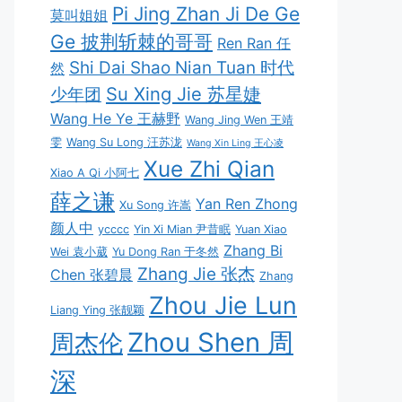
Pi Jing Zhan Ji De Ge
莫叫姐姐
Ge 披荆斩棘的哥哥
Ren Ran 任
Shi Dai Shao Nian Tuan 时代
然
Su Xing Jie 苏星婕
少年团
Wang He Ye 王赫野
Wang Jing Wen 王靖
雯
Wang Su Long 汪苏泷
Wang Xin Ling 王心凌
Xue Zhi Qian
Xiao A Qi 小阿七
薛之谦
Yan Ren Zhong
Xu Song 许嵩
颜人中
ycccc
Yin Xi Mian 尹昔眠
Yuan Xiao
Zhang Bi
Wei 袁小葳
Yu Dong Ran 于冬然
Zhang Jie 张杰
Chen 张碧晨
Zhang
Zhou Jie Lun
Liang Ying 张靓颖
Zhou Shen 周
周杰伦
深