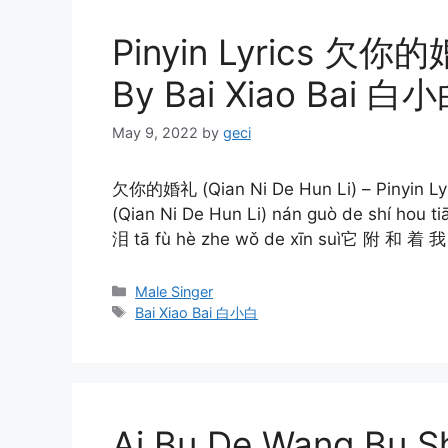
Pinyin Lyrics 欠你的婚
By Bai Xiao Bai 白
May 9, 2022
by
geci
欠你的婚礼 (Qian Ni De Hun Li) – Pinyin L
(Qian Ni De Hun Li) nán guò de shí ho
泪 tā fù hè zhe wǒ de xīn suì它 附 和 着
Categories
Male Singer
Tags
Bai Xiao Bai 白小白
Ai Bu De Wang Bu