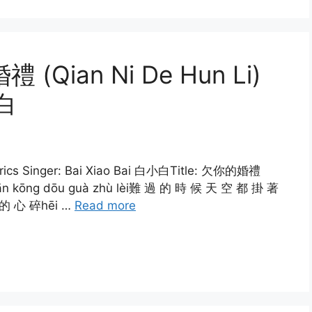
禮 (Qian Ni De Hun Li)
小白
yrics Singer: Bai Xiao Bai 白小白Title: 欠你的婚禮
u tiān kōng dōu guà zhù lèi難 過 的 時 候 天 空 都 掛 著
我 的 心 碎hēi …
Read more