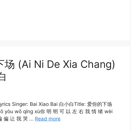
场 (Ai Ni De Xia Chang)
小白
Lyrics Singer: Bai Xiao Bai 白小白Title: 爱你的下场
yǐ zuǒ yòu wǒ qíng xù你 明 明 可 以 左 右 我 情 绪 wèi
么 偏 偏 让 我 哭 …
Read more