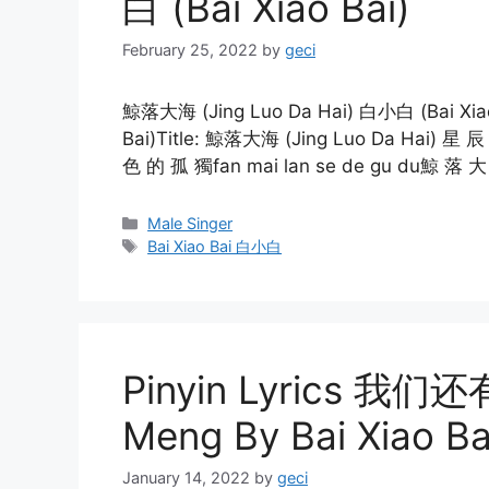
白 (Bai Xiao Bai)
February 25, 2022
by
geci
鯨落大海 (Jing Luo Da Hai) 白小白 (Bai Xiao B
Bai)Title: 鯨落大海 (Jing Luo Da Hai) 星 
色 的 孤 獨fan mai lan se de gu du鯨 落 大 
Categories
Male Singer
Tags
Bai Xiao Bai 白小白
Pinyin Lyrics 我们还
Meng By Bai Xiao 
January 14, 2022
by
geci