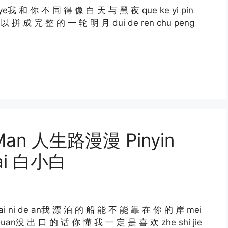
hei ye我 和 你 不 同 得 像 白 天 与 黑 夜 que ke yi pin
可 以 拼 成 完 整 的 一 轮 明 月 dui de ren chu peng
 Man 人生路漫漫 Pinyin
 Bai 白小白
o zai ni de an我 漂 泊 的 船 能 不 能 靠 在 你 的 岸 mei
 xi huan没 出 口 的 话 你 懂 我 一 定 是 喜 欢 zhe shi jie