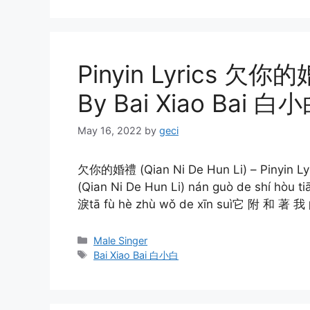
Pinyin Lyrics 欠你的婚
By Bai Xiao Bai 白
May 16, 2022
by
geci
欠你的婚禮 (Qian Ni De Hun Li) – Pinyin L
(Qian Ni De Hun Li) nán guò de shí hò
淚tā fù hè zhù wǒ de xīn suì它 附 和 著 
Categories
Male Singer
Tags
Bai Xiao Bai 白小白