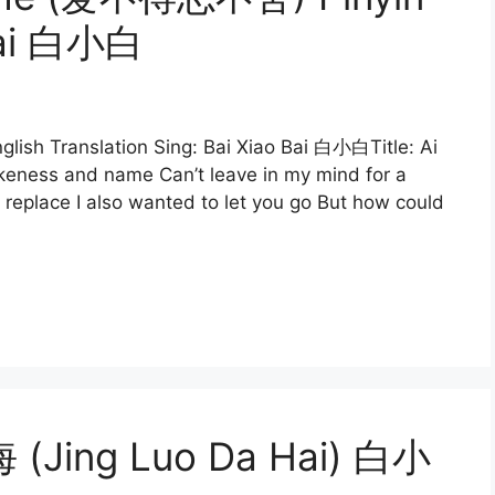
 Bai 白小白
h Translation Sing: Bai Xiao Bai 白小白Title: Ai
ess and name Can’t leave in my mind for a
 replace I also wanted to let you go But how could
 (Jing Luo Da Hai) 白小