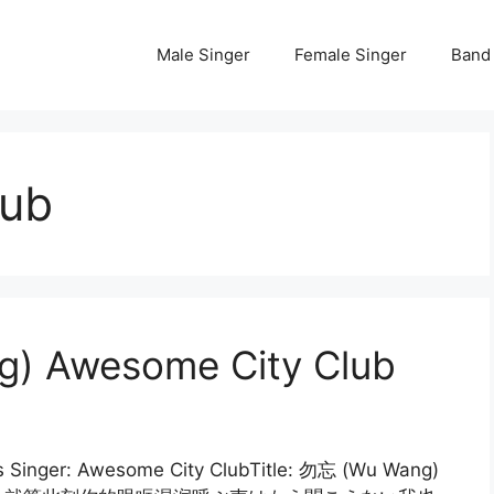
Male Singer
Female Singer
Band
lub
g) Awesome City Club
 Singer: Awesome City ClubTitle: 勿忘 (Wu Wang)