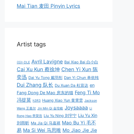
Mai Tian 麦田 Pinyin Lyrics
Artist tags
Avril Lavigne
Bai Xiao Bai 白小白
(G)I-DLE
Cai Xu Kun 蔡徐坤
Chen Yi Xun 陈
奕迅
Dai Yu Tong 戴羽彤
Dan Yi Chun 单依纯
Dui Zhang 队长
en
Du Xuan Da 杜宣达
Feng Ti Mo
Fang Dong De Mao 房东的猫
冯提莫
Huang Xiao Yun 黄霄雲
h3R3
Jackson
Joysaaaa
Wang 王嘉尔
Jin Min Qi 金玟岐
Li
Liu Yu Xin
Liu Yu Ning 刘宇宁
Rong Hao 李荣浩
Mao Bu Yi 毛不
刘雨昕
Ma Jia Qi 马嘉祺
易
Ma Si Wei 马思唯
Mo Jiao Jie Jie