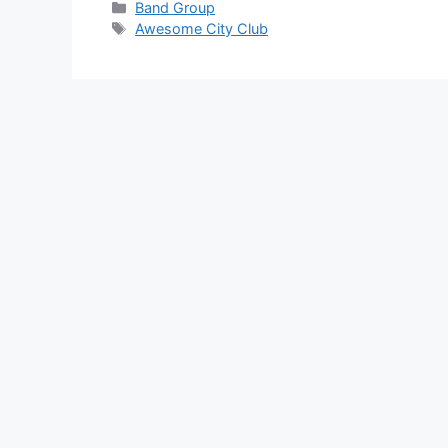
Categories
Band Group
Tags
Awesome City Club