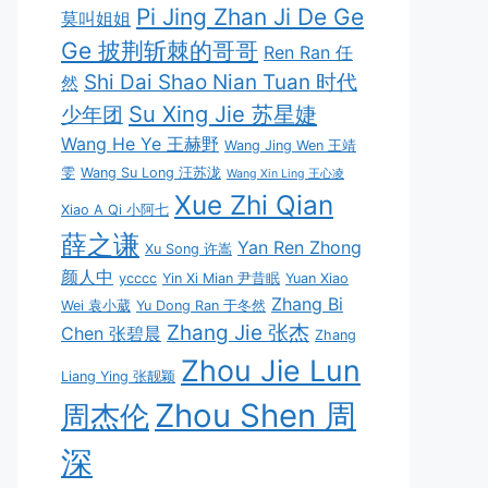
Pi Jing Zhan Ji De Ge
莫叫姐姐
Ge 披荆斩棘的哥哥
Ren Ran 任
Shi Dai Shao Nian Tuan 时代
然
Su Xing Jie 苏星婕
少年团
Wang He Ye 王赫野
Wang Jing Wen 王靖
雯
Wang Su Long 汪苏泷
Wang Xin Ling 王心凌
Xue Zhi Qian
Xiao A Qi 小阿七
薛之谦
Yan Ren Zhong
Xu Song 许嵩
颜人中
ycccc
Yin Xi Mian 尹昔眠
Yuan Xiao
Zhang Bi
Wei 袁小葳
Yu Dong Ran 于冬然
Zhang Jie 张杰
Chen 张碧晨
Zhang
Zhou Jie Lun
Liang Ying 张靓颖
Zhou Shen 周
周杰伦
深