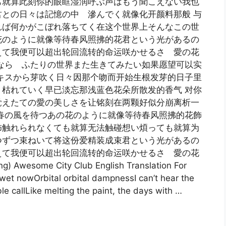
も就算此刻你的眼眶湿润呼ぶ声はもう聞こえない我也
との日々は記憶の中 滲んでく就像化开颜料那般 与
れば何かがこぼれ落ちてく在这个世界上そんなこの世
花のように就像等待春风照拂的花君という光があるの
えて我便可以超出轮回流转的命运咲かせるさ 愛の花
なら ふたりの世界また生きてみたい如果愿望可以实
キスから芽吹く日々因那个吻而开始生根发芽的日子里
枯れていく早已淡忘那浅蓝色花朵所散发的香气 对你
覚えたての愛の美しさを让铭刻在两颗好似分崩离析一
春の風を待つあの花のように就像等待春风照拂的花飾
饰触れられなくても就算无法触碰想い煩っても就算为
つずつ束ねいて将这份爱精装成束君という光があるの
えて我便可以超出轮回流转的命运咲かせるさ 愛の花
ome City Club English Translation For
 wet nowOrbital orbital dampnessI can’t hear the
e callLike melting the paint, the days with …