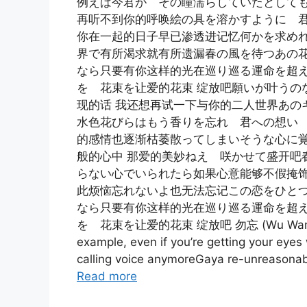
例えば今君が その瞳濡らしていたとして
再听不到你的呼唤絵の具を溶かすように 君
你在一起的日子早已渗透进记忆何かを求め
界で有所渴求就有所遗漏春の風を待つあの
なら只要有你这样的光在巡り巡る運命を超
を 花束を让爱的花束 绽放吧願いが叶うの
现的话 我还想再试一下与你的二人世界あの
水色花びらはもう香りを忘れ 君への想い 
的感情也逐渐枯萎散ってしまいそうな心に
般的心中 那爱的美妙ねえ 咲かせて盛开吧
らない心でいられたら如果心意能够不假掩
此烦恼忘れないよ也无法忘记この恋をひと
なら只要有你这样的光在巡り巡る運命を超
を 花束を让爱的花束 绽放吧 勿忘 (Wu Wang) Awes
example, even if you’re getting your eyes
calling voice anymoreGaya re-unreasonabl
Read more