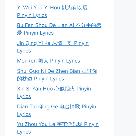
Yi Wei You Yi Hou 以为有以后
Pinyin Lyrics
Bu Fen Shou De Lian Ai 不分手的恋
爱 Pinyin Lyrics
Jin Qing Yi Ke 尽情一刻 Pinyin
Lyrics
Mei Ren 媚人 Pinyin Lyrics
Shui Guo Ni De Zhen Bian 睡过你
的枕边 Pinyin Lyrics
Xin Si Yan Huo 心似烟火 Pinyin
Lyrics
Dian Tai Qing Ge 电台情歌 Pinyin
Lyrics
Yu Zhou You Le 宇宙游乐场 Pinyin
Lyrics