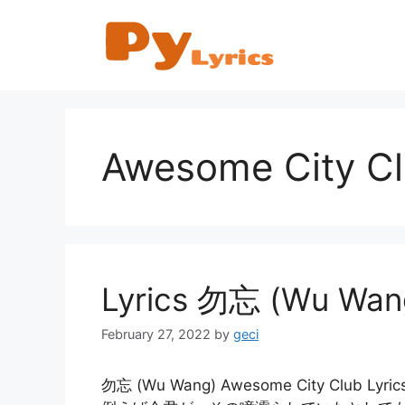
Skip
to
content
Awesome City C
Lyrics 勿忘 (Wu Wan
February 27, 2022
by
geci
勿忘 (Wu Wang) Awesome City Club Lyrics