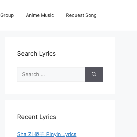
 Group
Anime Music
Request Song
Search Lyrics
Search
for:
Recent Lyrics
Sha Zi 傻子 Pinyin Lyrics