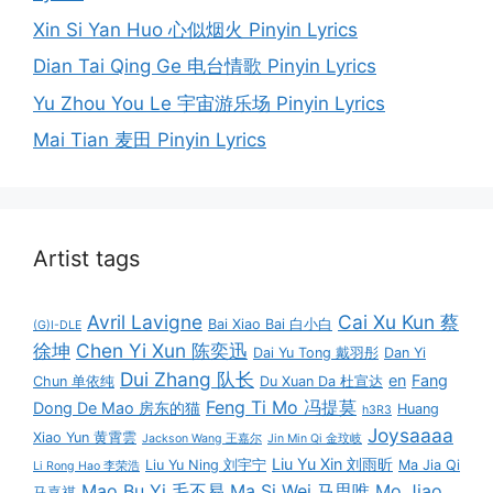
Xin Si Yan Huo 心似烟火 Pinyin Lyrics
Dian Tai Qing Ge 电台情歌 Pinyin Lyrics
Yu Zhou You Le 宇宙游乐场 Pinyin Lyrics
Mai Tian 麦田 Pinyin Lyrics
Artist tags
Avril Lavigne
Cai Xu Kun 蔡
Bai Xiao Bai 白小白
(G)I-DLE
徐坤
Chen Yi Xun 陈奕迅
Dai Yu Tong 戴羽彤
Dan Yi
Dui Zhang 队长
en
Fang
Chun 单依纯
Du Xuan Da 杜宣达
Feng Ti Mo 冯提莫
Dong De Mao 房东的猫
Huang
h3R3
Joysaaaa
Xiao Yun 黄霄雲
Jackson Wang 王嘉尔
Jin Min Qi 金玟岐
Liu Yu Xin 刘雨昕
Liu Yu Ning 刘宇宁
Ma Jia Qi
Li Rong Hao 李荣浩
Mao Bu Yi 毛不易
Ma Si Wei 马思唯
Mo Jiao
马嘉祺