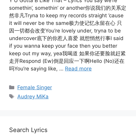
Y U Gotta B Like That – Lyrics You say we’re
somethin’, somethin’ or another你说我们的关系定
然非凡Tryna to keep my records straight ’cause
it will never be the same极力使记忆永留在心 只
因一切都会改变You’re lovely under, tryna to be
undercover底下的你惹人喜爱 就想悄然行事I said
if you wanna keep your face then you better
keep out my way, yea我喝道 如果你还要脸就赶紧
走开Respond (Ew)倒是回应一下啊Hello (No)还在
吗You’re saying like, …
Read more
Categories
Female Singer
Tags
Audrey MiKa
Search Lyrics