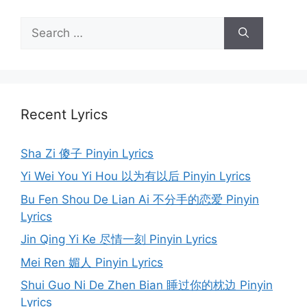
Search
for:
Recent Lyrics
Sha Zi 傻子 Pinyin Lyrics
Yi Wei You Yi Hou 以为有以后 Pinyin Lyrics
Bu Fen Shou De Lian Ai 不分手的恋爱 Pinyin
Lyrics
Jin Qing Yi Ke 尽情一刻 Pinyin Lyrics
Mei Ren 媚人 Pinyin Lyrics
Shui Guo Ni De Zhen Bian 睡过你的枕边 Pinyin
Lyrics