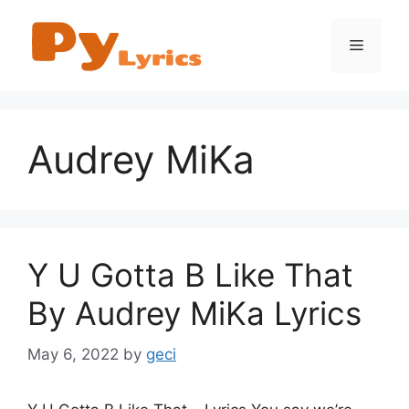
Skip
to
Menu
content
Audrey MiKa
Y U Gotta B Like That
By Audrey MiKa Lyrics
May 6, 2022
by
geci