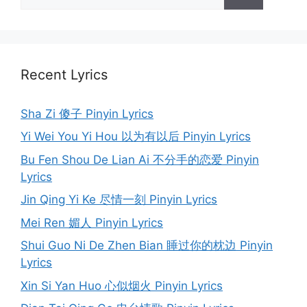
for:
Recent Lyrics
Sha Zi 傻子 Pinyin Lyrics
Yi Wei You Yi Hou 以为有以后 Pinyin Lyrics
Bu Fen Shou De Lian Ai 不分手的恋爱 Pinyin
Lyrics
Jin Qing Yi Ke 尽情一刻 Pinyin Lyrics
Mei Ren 媚人 Pinyin Lyrics
Shui Guo Ni De Zhen Bian 睡过你的枕边 Pinyin
Lyrics
Xin Si Yan Huo 心似烟火 Pinyin Lyrics