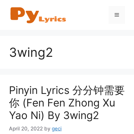
Skip
to
Menu
content
3wing2
Pinyin Lyrics 分分钟需要
你 (Fen Fen Zhong Xu
Yao Ni) By 3wing2
April 20, 2022
by
geci