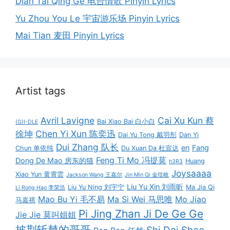
Dian Tai Qing Ge 电台情歌 Pinyin Lyrics
Yu Zhou You Le 宇宙游乐场 Pinyin Lyrics
Mai Tian 麦田 Pinyin Lyrics
Artist tags
Avril Lavigne
Cai Xu Kun 蔡
Bai Xiao Bai 白小白
(G)I-DLE
徐坤
Chen Yi Xun 陈奕迅
Dai Yu Tong 戴羽彤
Dan Yi
Dui Zhang 队长
en
Fang
Chun 单依纯
Du Xuan Da 杜宣达
Feng Ti Mo 冯提莫
Dong De Mao 房东的猫
Huang
h3R3
Joysaaaa
Xiao Yun 黄霄雲
Jackson Wang 王嘉尔
Jin Min Qi 金玟岐
Liu Yu Xin 刘雨昕
Liu Yu Ning 刘宇宁
Ma Jia Qi
Li Rong Hao 李荣浩
Mao Bu Yi 毛不易
Ma Si Wei 马思唯
Mo Jiao
马嘉祺
Pi Jing Zhan Ji De Ge Ge
Jie Jie 莫叫姐姐
披荆斩棘的哥哥