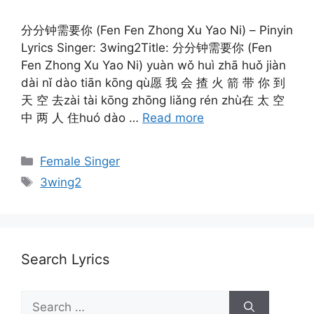
分分钟需要你 (Fen Fen Zhong Xu Yao Ni) – Pinyin
Lyrics Singer: 3wing2Title: 分分钟需要你 (Fen
Fen Zhong Xu Yao Ni) yuàn wǒ huì zhā huǒ jiàn
dài nǐ dào tiān kōng qù愿 我 会 揸 火 箭 带 你 到
天 空 去zài tài kōng zhōng liǎng rén zhù在 太 空
中 两 人 住huó dào …
Read more
Categories
Female Singer
Tags
3wing2
Search Lyrics
Search