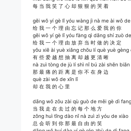
每 当 我 笑 了 心 却 狠 狠 的 哭 着
gěi wǒ yí gè lǐ yóu wàng jì nà me ài wǒ de
给 我 一 个 理 由 忘 记 那 么 爱 我 的 你
gěi wǒ yí gè lǐ yóu fàng qì dāng shí zuò de
给 我 一 个 理 由 放 弃 当 时 做 的 决 定
yǒu xiē ài yuè xiǎng chōu lí què yuè gèng 
有 些 爱 越 想 抽 离 却 越 更 清 晰
nà zuì tòng de jù lí shì nǐ bú zài shēn biān
那 最 痛 的 距 离 是 你 不 在 身 边
què zài wǒ de xīn lǐ
却 在 我 的 心 里
dāng wǒ zǒu zài qù guò de měi gè dì fan
当 我 走 在 去 过 的 每 个 地 方
zǒng huì tīng dào nǐ nà zuì zì yóu de xiào
总 会 听 到 你 那 最 自 由 的 笑
dāng wǒ huí dào yí gè rén zhù de dì fang