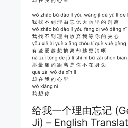
却 在 我 的 心 里
wǒ zhǎo bú dào lǐ yóu wàng jì dà yǔ lǐ de b
我 找 不 到 理 由 忘 记 大 雨 里 的 别 离
wǒ zhǎo bú dào lǐ yóu fàng qì wǒ děng nǐ 
我 找 不 到 理 由 放 弃 我 等 你 的 决 心
yǒu xiē ài yuè xiǎng chōu lí què yuè gèng 
有 些 爱 越 想 抽 离 却 越 更 清 晰
nà zuì tòng de jù lí shì nǐ bú zài shēn biān
那 最 痛 的 距 离 是 你 不 在 身 边
què zài wǒ de xīn lǐ
却 在 我 的 心 里
wǒ xiǎng nǐ
我 想 你
给我一个理由忘记 (Gei W
Ji) – English Transla