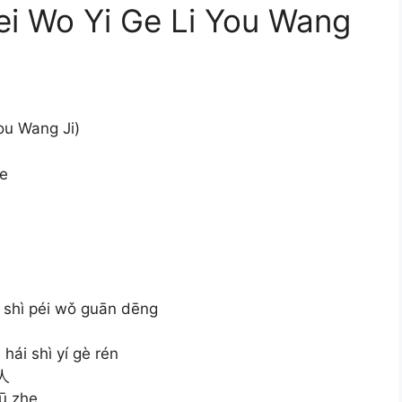
o Yi Ge Li You Wang
u Wang Ji)
ne
g shì péi wǒ guān dēng
hái shì yí gè rén
人
ū zhe