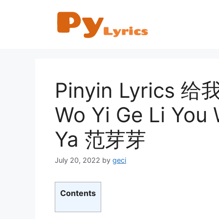
Skip
to
content
Pinyin Lyrics
Wo Yi Ge Li You 
Ya 范芽芽
July 20, 2022
by
geci
Contents