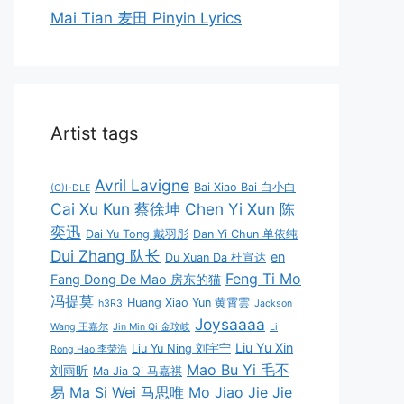
Mai Tian 麦田 Pinyin Lyrics
Artist tags
Avril Lavigne
Bai Xiao Bai 白小白
(G)I-DLE
Cai Xu Kun 蔡徐坤
Chen Yi Xun 陈
奕迅
Dai Yu Tong 戴羽彤
Dan Yi Chun 单依纯
Dui Zhang 队长
en
Du Xuan Da 杜宣达
Feng Ti Mo
Fang Dong De Mao 房东的猫
冯提莫
Huang Xiao Yun 黄霄雲
h3R3
Jackson
Joysaaaa
Wang 王嘉尔
Jin Min Qi 金玟岐
Li
Liu Yu Xin
Liu Yu Ning 刘宇宁
Rong Hao 李荣浩
Mao Bu Yi 毛不
刘雨昕
Ma Jia Qi 马嘉祺
易
Ma Si Wei 马思唯
Mo Jiao Jie Jie