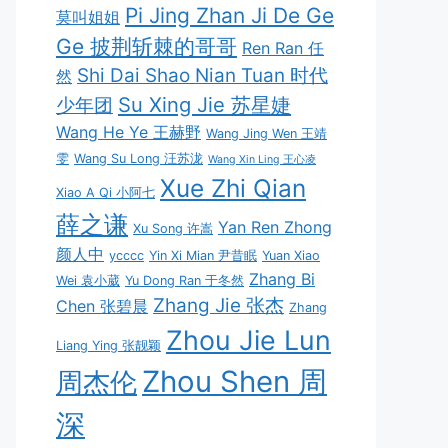
Pi Jing Zhan Ji De Ge
莫叫姐姐
Ge 披荆斩棘的哥哥
Ren Ran 任
Shi Dai Shao Nian Tuan 时代
然
Su Xing Jie 苏星婕
少年团
Wang He Ye 王赫野
Wang Jing Wen 王靖
雯
Wang Su Long 汪苏泷
Wang Xin Ling 王心凌
Xue Zhi Qian
Xiao A Qi 小阿七
薛之谦
Yan Ren Zhong
Xu Song 许嵩
颜人中
ycccc
Yin Xi Mian 尹昔眠
Yuan Xiao
Zhang Bi
Wei 袁小葳
Yu Dong Ran 于冬然
Zhang Jie 张杰
Chen 张碧晨
Zhang
Zhou Jie Lun
Liang Ying 张靓颖
Zhou Shen 周
周杰伦
深