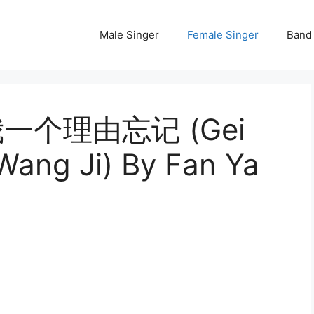
Male Singer
Female Singer
Band
 给我一个理由忘记 (Gei
Wang Ji) By Fan Ya