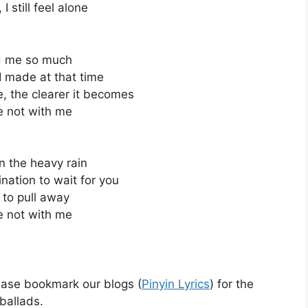
 still feel alone
ed me so much
I made at that time
, the clearer it becomes
e not with me
in the heavy rain
ination to wait for you
 to pull away
e not with me
lease bookmark our blogs (
Pinyin Lyrics
) for the
ballads.