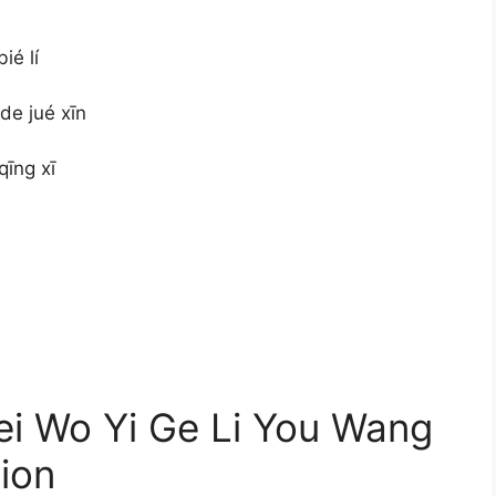
ié lí
de jué xīn
qīng xī
o Yi Ge Li You Wang
tion