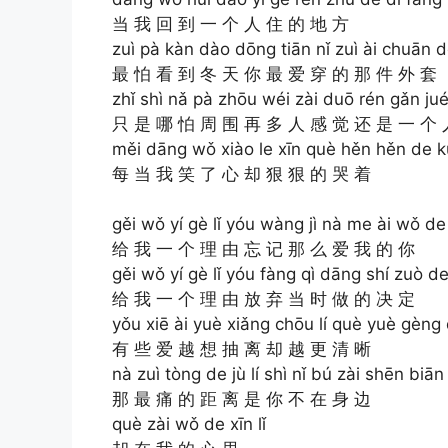
当 我 回 到 一 个 人 住 的 地 方
zuì pà kàn dào dōng tiān nǐ zuì ài chuān d
最 怕 看 到 冬 天 你 最 爱 穿 的 那 件 外 套
zhǐ shì nǎ pà zhōu wéi zài duō rén gǎn jué 
只 是 哪 怕 周 围 再 多 人 感 觉 还 是 一 个 
měi dāng wǒ xiào le xīn què hěn hěn de k
每 当 我 笑 了 心 却 狠 狠 的 哭 着
gěi wǒ yí gè lǐ yóu wàng jì nà me ài wǒ de
给 我 一 个 理 由 忘 记 那 么 爱 我 的 你
gěi wǒ yí gè lǐ yóu fàng qì dāng shí zuò de
给 我 一 个 理 由 放 弃 当 时 做 的 决 定
yǒu xiē ài yuè xiǎng chōu lí què yuè gèng 
有 些 爱 越 想 抽 离 却 越 更 清 晰
nà zuì tòng de jù lí shì nǐ bú zài shēn biān
那 最 痛 的 距 离 是 你 不 在 身 边
què zài wǒ de xīn lǐ