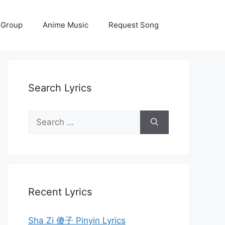
 Group
Anime Music
Request Song
Search Lyrics
Search
for:
Recent Lyrics
Sha Zi 傻子 Pinyin Lyrics