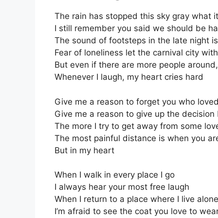
The rain has stopped this sky gray what i
I still remember you said we should be h
The sound of footsteps in the late night i
Fear of loneliness let the carnival city wit
But even if there are more people around, I
Whenever I laugh, my heart cries hard
Give me a reason to forget you who lov
Give me a reason to give up the decision 
The more I try to get away from some love
The most painful distance is when you ar
But in my heart
When I walk in every place I go
I always hear your most free laugh
When I return to a place where I live alon
I’m afraid to see the coat you love to wear