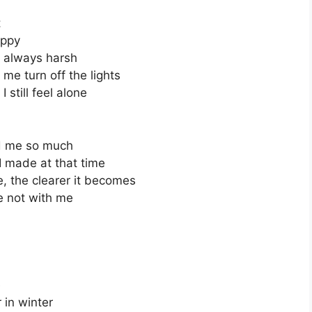
t
appy
s always harsh
h me turn off the lights
 still feel alone
ed me so much
I made at that time
, the clearer it becomes
e not with me
e
 in winter