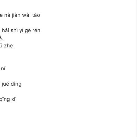
e nà jiàn wài tào
hái shì yí gè rén
人
ū zhe
 nǐ
 jué dìng
qīng xī