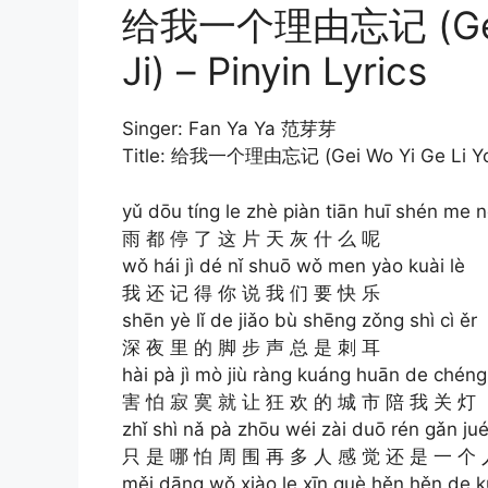
给我一个理由忘记 (Gei W
Ji) – Pinyin Lyrics
Singer: Fan Ya Ya 范芽芽
Title: 给我一个理由忘记 (Gei Wo Yi Ge Li Yo
yǔ dōu tíng le zhè piàn tiān huī shén me 
雨 都 停 了 这 片 天 灰 什 么 呢
wǒ hái jì dé nǐ shuō wǒ men yào kuài lè
我 还 记 得 你 说 我 们 要 快 乐
shēn yè lǐ de jiǎo bù shēng zǒng shì cì ěr
深 夜 里 的 脚 步 声 总 是 刺 耳
hài pà jì mò jiù ràng kuáng huān de chén
害 怕 寂 寞 就 让 狂 欢 的 城 市 陪 我 关 灯
zhǐ shì nǎ pà zhōu wéi zài duō rén gǎn jué 
只 是 哪 怕 周 围 再 多 人 感 觉 还 是 一 个 
měi dāng wǒ xiào le xīn què hěn hěn de k