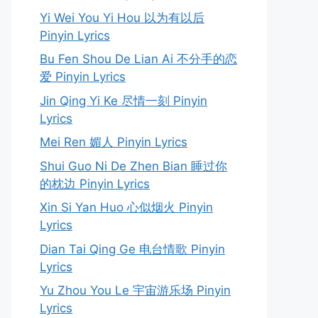
Yi Wei You Yi Hou 以为有以后
Pinyin Lyrics
Bu Fen Shou De Lian Ai 不分手的恋
爱 Pinyin Lyrics
Jin Qing Yi Ke 尽情一刻 Pinyin
Lyrics
Mei Ren 媚人 Pinyin Lyrics
Shui Guo Ni De Zhen Bian 睡过你
的枕边 Pinyin Lyrics
Xin Si Yan Huo 心似烟火 Pinyin
Lyrics
Dian Tai Qing Ge 电台情歌 Pinyin
Lyrics
Yu Zhou You Le 宇宙游乐场 Pinyin
Lyrics