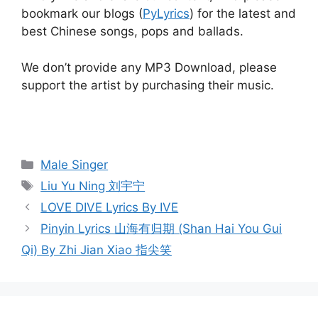
bookmark our blogs (
PyLyrics
) for the latest and
best Chinese songs, pops and ballads.
We don’t provide any MP3 Download, please
support the artist by purchasing their music.
Categories
Male Singer
Tags
Liu Yu Ning 刘宇宁
Post
LOVE DIVE Lyrics By IVE
navigation
Pinyin Lyrics 山海有归期 (Shan Hai You Gui
Qi) By Zhi Jian Xiao 指尖笑