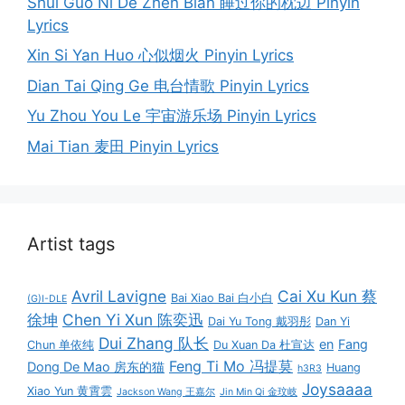
Shui Guo Ni De Zhen Bian 睡过你的枕边 Pinyin
Lyrics
Xin Si Yan Huo 心似烟火 Pinyin Lyrics
Dian Tai Qing Ge 电台情歌 Pinyin Lyrics
Yu Zhou You Le 宇宙游乐场 Pinyin Lyrics
Mai Tian 麦田 Pinyin Lyrics
Artist tags
Avril Lavigne
Cai Xu Kun 蔡
Bai Xiao Bai 白小白
(G)I-DLE
徐坤
Chen Yi Xun 陈奕迅
Dai Yu Tong 戴羽彤
Dan Yi
Dui Zhang 队长
en
Fang
Chun 单依纯
Du Xuan Da 杜宣达
Feng Ti Mo 冯提莫
Dong De Mao 房东的猫
Huang
h3R3
Joysaaaa
Xiao Yun 黄霄雲
Jackson Wang 王嘉尔
Jin Min Qi 金玟岐