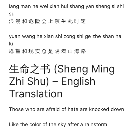
lang man he wei xian hui shang yan sheng si shi
su
浪 漫 和 危 险 会 上 演 生 死 时 速
yuan wang he xian shi zong shi ge zhe shan hai
lu
愿 望 和 现 实 总 是 隔 着 山 海 路
生命之书 (Sheng Ming
Zhi Shu) – English
Translation
Those who are afraid of hate are knocked down
Like the color of the sky after a rainstorm