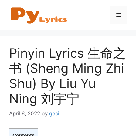
Skip
to
Menu
content
Pinyin Lyrics 生命之
书 (Sheng Ming Zhi
Shu) By Liu Yu
Ning 刘宇宁
April 6, 2022
by
geci
Contents