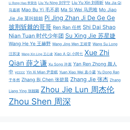
Liu Yu Xin 刘雨昕
Liu Yu Ning 刘宇宁
Ma Jia Qi
Li Rong Hao 李荣浩
Mao Bu Yi 毛不易
Ma Si Wei 马思唯
Mo Jiao
马嘉祺
Pi Jing Zhan Ji De Ge Ge
Jie Jie 莫叫姐姐
披荆斩棘的哥哥
Shi Dai Shao
Ren Ran 任然
Su Xing Jie 苏星婕
Nian Tuan 时代少年团
Wang He Ye 王赫野
Wang Jing Wen 王靖雯
Wang Su Long
Xue Zhi
汪苏泷
Xiao A Qi 小阿七
Wang Xin Ling 王心凌
Qian 薛之谦
Yan Ren Zhong 颜人
Xu Song 许嵩
中
ycccc
Yin Xi Mian 尹昔眠
Yuan Xiao Wei 袁小葳
Yu Dong Ran
Zhang Jie 张杰
Zhang Bi Chen 张碧晨
于冬然
Zhang
Zhou Jie Lun 周杰伦
Liang Ying 张靓颖
Zhou Shen 周深