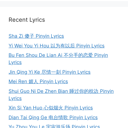
Recent Lyrics
Sha Zi 傻子 Pinyin Lyrics
Yi Wei You Yi Hou 以为有以后 Pinyin Lyrics
Bu Fen Shou De Lian Ai 不分手的恋爱 Pinyin
Lyrics
Jin Qing Yi Ke 尽情一刻 Pinyin Lyrics
Mei Ren 媚人 Pinyin Lyrics
Shui Guo Ni De Zhen Bian 睡过你的枕边 Pinyin
Lyrics
Xin Si Yan Huo 心似烟火 Pinyin Lyrics
Dian Tai Qing Ge 电台情歌 Pinyin Lyrics
Yu Zhou You Le 宇宙游乐场 Pinyin Lyrics