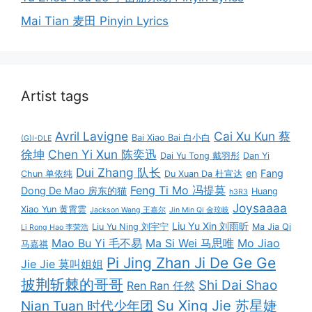
Mai Tian 麦田 Pinyin Lyrics
Artist tags
Avril Lavigne
Cai Xu Kun 蔡
Bai Xiao Bai 白小白
(G)I-DLE
徐坤
Chen Yi Xun 陈奕迅
Dai Yu Tong 戴羽彤
Dan Yi
Dui Zhang 队长
en
Fang
Chun 单依纯
Du Xuan Da 杜宣达
Feng Ti Mo 冯提莫
Dong De Mao 房东的猫
Huang
h3R3
Joysaaaa
Xiao Yun 黄霄雲
Jackson Wang 王嘉尔
Jin Min Qi 金玟岐
Liu Yu Xin 刘雨昕
Liu Yu Ning 刘宇宁
Ma Jia Qi
Li Rong Hao 李荣浩
Mao Bu Yi 毛不易
Ma Si Wei 马思唯
Mo Jiao
马嘉祺
Pi Jing Zhan Ji De Ge Ge
Jie Jie 莫叫姐姐
披荆斩棘的哥哥
Shi Dai Shao
Ren Ran 任然
Su Xing Jie 苏星婕
Nian Tuan 时代少年团