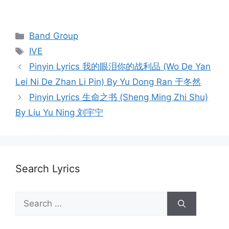
Categories
Band Group
Tags
IVE
Post
Pinyin Lyrics 我的眼泪你的战利品 (Wo De Yan
navigation
Lei Ni De Zhan Li Pin) By Yu Dong Ran 于冬然
Pinyin Lyrics 生命之书 (Sheng Ming Zhi Shu)
By Liu Yu Ning 刘宇宁
Search Lyrics
Search
for: