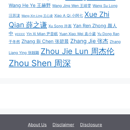
Wang He Ye 王赫野
Wang Jing Wen 王靖雯
Wang Su Long
Xue Zhi
汪苏泷
Xiao A Qi 小阿七
Wang Xin Ling 王心凌
Qian 薛之谦
Yan Ren Zhong 颜人
Xu Song 许嵩
中
ycccc
Yin Xi Mian 尹昔眠
Yuan Xiao Wei 袁小葳
Yu Dong Ran
Zhang Jie 张杰
Zhang Bi Chen 张碧晨
于冬然
Zhang
Zhou Jie Lun 周杰伦
Liang Ying 张靓颖
Zhou Shen 周深
About Us
Disclaimer
Disclosure