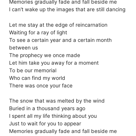
Memories gradually fade and fall beside me
I can’t wake up the images that are still dancing
Let me stay at the edge of reincarnation
Waiting for a ray of light
To see a certain year and a certain month
between us
The prophecy we once made
Let him take you away for a moment
To be our memorial
Who can find my world
There was once your face
The snow that was melted by the wind
Buried in a thousand years ago
I spent all my life thinking about you
Just to wait for you to appear
Memories gradually fade and fall beside me