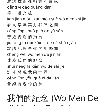
就 讓 我 留 在 輪 迴 的 邊 緣
děng yí dào guāng xian
等 一 道 光 線
kàn jiàn mǒu nián mǒu yuè wǒ men zhī jiàn
看 見 某 年 某 月 我 們 之 間
céng jīng shuō guò de yù yán
曾 經 說 過 的 預 言
jiù ràng tā dài zǒu nǐ de nà shùn jiàn
就 讓 他 帶 走 你 的 那 瞬 間
chéng wéi wǒ men de jì niàn
成 為 我 們 的 紀 念
shuí néng fā xiàn wǒ de shì jiè
誰 能 發 現 我 的 世 界
céng jīng yǒu guò nǐ de liǎn
曾 經 有 過 你 的 臉
我們的紀念 (Wo Men De