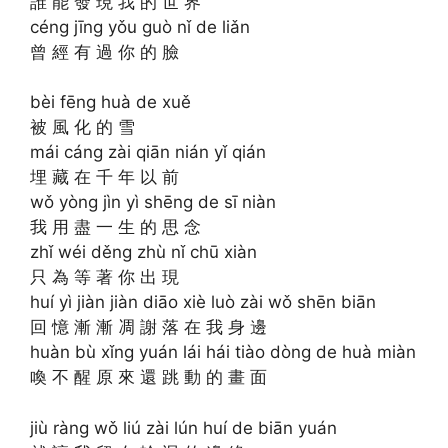
誰 能 發 現 我 的 世 界
céng jīng yǒu guò nǐ de liǎn
曾 經 有 過 你 的 臉
bèi fēng huà de xuě
被 風 化 的 雪
mái cáng zài qiān nián yǐ qián
埋 藏 在 千 年 以 前
wǒ yòng jìn yì shēng de sī niàn
我 用 盡 一 生 的 思 念
zhǐ wéi děng zhù nǐ chū xiàn
只 為 等 著 你 出 現
huí yì jiàn jiàn diāo xiè luò zài wǒ shēn biān
回 憶 漸 漸 凋 謝 落 在 我 身 邊
huàn bù xǐng yuán lái hái tiào dòng de huà miàn
喚 不 醒 原 來 還 跳 動 的 畫 面
jiù ràng wǒ liú zài lún huí de biān yuán