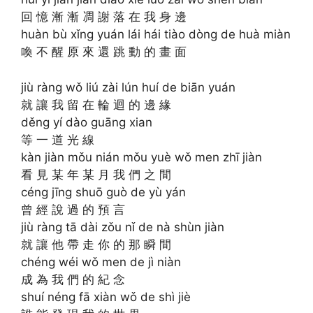
回 憶 漸 漸 凋 謝 落 在 我 身 邊
huàn bù xǐng yuán lái hái tiào dòng de huà miàn
喚 不 醒 原 來 還 跳 動 的 畫 面
jiù ràng wǒ liú zài lún huí de biān yuán
就 讓 我 留 在 輪 迴 的 邊 緣
děng yí dào guāng xian
等 一 道 光 線
kàn jiàn mǒu nián mǒu yuè wǒ men zhī jiàn
看 見 某 年 某 月 我 們 之 間
céng jīng shuō guò de yù yán
曾 經 說 過 的 預 言
jiù ràng tā dài zǒu nǐ de nà shùn jiàn
就 讓 他 帶 走 你 的 那 瞬 間
chéng wéi wǒ men de jì niàn
成 為 我 們 的 紀 念
shuí néng fā xiàn wǒ de shì jiè