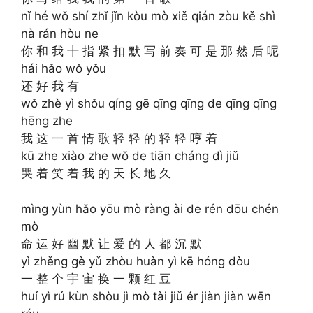
nǐ hé wǒ shí zhǐ jǐn kòu mò xiě qián zòu kě shì
nà rán hòu ne
你 和 我 十 指 紧 扣 默 写 前 奏 可 是 那 然 后 呢
hái hǎo wǒ yǒu
还 好 我 有
wǒ zhè yì shǒu qíng gē qīng qīng de qīng qīng
hēng zhe
我 这 一 首 情 歌 轻 轻 的 轻 轻 哼 着
kū zhe xiào zhe wǒ de tiān cháng dì jiǔ
哭 着 笑 着 我 的 天 长 地 久
mìng yùn hǎo yōu mò ràng ài de rén dōu chén
mò
命 运 好 幽 默 让 爱 的 人 都 沉 默
yì zhěng gè yǔ zhòu huàn yì kē hóng dòu
一 整 个 宇 宙 换 一 颗 红 豆
huí yì rú kùn shòu jì mò tài jiǔ ér jiàn jiàn wēn