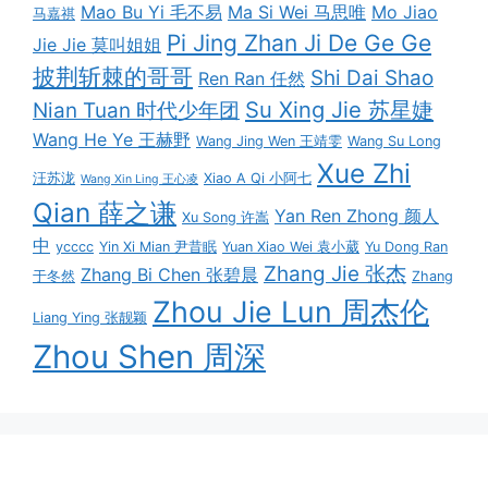
Mao Bu Yi 毛不易
Ma Si Wei 马思唯
Mo Jiao
马嘉祺
Pi Jing Zhan Ji De Ge Ge
Jie Jie 莫叫姐姐
披荆斩棘的哥哥
Shi Dai Shao
Ren Ran 任然
Su Xing Jie 苏星婕
Nian Tuan 时代少年团
Wang He Ye 王赫野
Wang Jing Wen 王靖雯
Wang Su Long
Xue Zhi
汪苏泷
Xiao A Qi 小阿七
Wang Xin Ling 王心凌
Qian 薛之谦
Yan Ren Zhong 颜人
Xu Song 许嵩
中
ycccc
Yin Xi Mian 尹昔眠
Yuan Xiao Wei 袁小葳
Yu Dong Ran
Zhang Jie 张杰
Zhang Bi Chen 张碧晨
于冬然
Zhang
Zhou Jie Lun 周杰伦
Liang Ying 张靓颖
Zhou Shen 周深