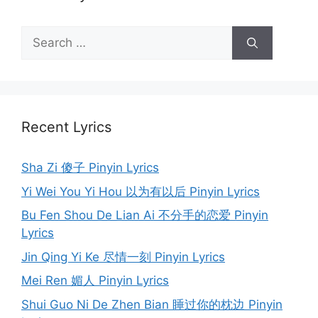
Search
for:
Recent Lyrics
Sha Zi 傻子 Pinyin Lyrics
Yi Wei You Yi Hou 以为有以后 Pinyin Lyrics
Bu Fen Shou De Lian Ai 不分手的恋爱 Pinyin
Lyrics
Jin Qing Yi Ke 尽情一刻 Pinyin Lyrics
Mei Ren 媚人 Pinyin Lyrics
Shui Guo Ni De Zhen Bian 睡过你的枕边 Pinyin