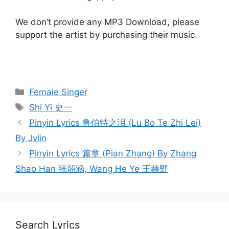
We don’t provide any MP3 Download, please
support the artist by purchasing their music.
Categories
Female Singer
Tags
Shi Yi 史一
Post
Pinyin Lyrics 鲁伯特之泪 (Lu Bo Te Zhi Lei)
navigation
By Jvlin
Pinyin Lyrics 篇章 (Pian Zhang) By Zhang
Shao Han 张韶涵, Wang He Ye 王赫野
Search Lyrics