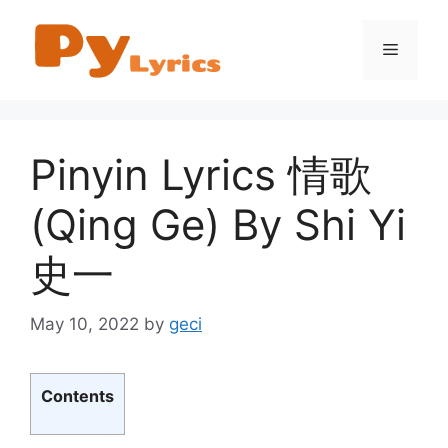
Skip
to
Menu
content
Pinyin Lyrics 情歌
(Qing Ge) By Shi Yi
史一
May 10, 2022
by
geci
Contents