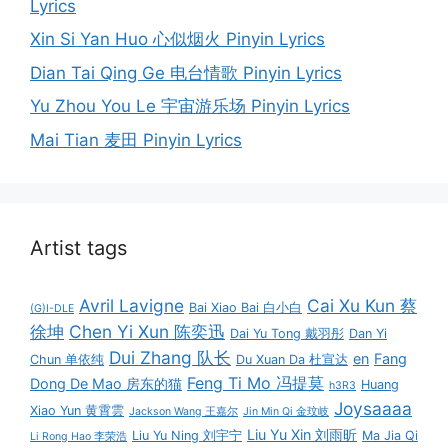
Lyrics
Xin Si Yan Huo 心似烟火 Pinyin Lyrics
Dian Tai Qing Ge 电台情歌 Pinyin Lyrics
Yu Zhou You Le 宇宙游乐场 Pinyin Lyrics
Mai Tian 麦田 Pinyin Lyrics
Artist tags
Avril Lavigne
Cai Xu Kun 蔡
Bai Xiao Bai 白小白
(G)I-DLE
徐坤
Chen Yi Xun 陈奕迅
Dai Yu Tong 戴羽彤
Dan Yi
Dui Zhang 队长
en
Fang
Chun 单依纯
Du Xuan Da 杜宣达
Feng Ti Mo 冯提莫
Dong De Mao 房东的猫
Huang
h3R3
Joysaaaa
Xiao Yun 黄霄雲
Jackson Wang 王嘉尔
Jin Min Qi 金玟岐
Liu Yu Xin 刘雨昕
Liu Yu Ning 刘宇宁
Ma Jia Qi
Li Rong Hao 李荣浩