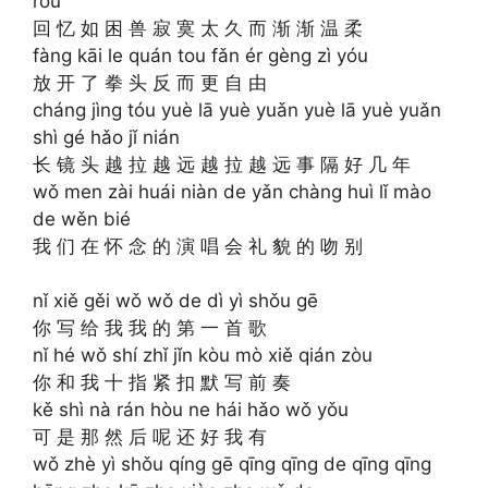
róu
回 忆 如 困 兽 寂 寞 太 久 而 渐 渐 温 柔
fàng kāi le quán tou fǎn ér gèng zì yóu
放 开 了 拳 头 反 而 更 自 由
cháng jìng tóu yuè lā yuè yuǎn yuè lā yuè yuǎn
shì gé hǎo jǐ nián
长 镜 头 越 拉 越 远 越 拉 越 远 事 隔 好 几 年
wǒ men zài huái niàn de yǎn chàng huì lǐ mào
de wěn bié
我 们 在 怀 念 的 演 唱 会 礼 貌 的 吻 别
nǐ xiě gěi wǒ wǒ de dì yì shǒu gē
你 写 给 我 我 的 第 一 首 歌
nǐ hé wǒ shí zhǐ jǐn kòu mò xiě qián zòu
你 和 我 十 指 紧 扣 默 写 前 奏
kě shì nà rán hòu ne hái hǎo wǒ yǒu
可 是 那 然 后 呢 还 好 我 有
wǒ zhè yì shǒu qíng gē qīng qīng de qīng qīng