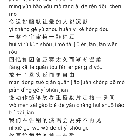
mìng yùn hǎo yōu mò ràng ài de rén dōu chén
mò
命 运 好 幽 默 让 爱 的 人 都 沉 默
yì zhěng gè yǔ zhòu huàn yì kē hóng dòu
一 整 个 宇 宙 换 一 颗 红 豆
huí yì rú kùn shòu jì mò tài jiǔ ér jiàn jiàn wēn
róu
回 忆 如 困 兽 寂 寞 太 久 而 渐 渐 温 柔
fàng kāi le quán tou fǎn ér gèng zì yóu
放 开 了 拳 头 反 而 更 自 由
màn dòng zuò qiǎn quǎn jiāo juǎn chóng bō mò
piàn dìng gé yí shùn jiān
慢 动 作 缱 绻 胶 卷 重 播 默 片 定 格 一 瞬 间
wǒ men zài gào bié de yǎn chàng huì shuō hǎo
bú zài jiàn
我 们 在 告 别 的 演 唱 会 说 好 不 再 见
nǐ xiě gěi wǒ wǒ de dì yì shǒu gē
你 写 给 我 我 的 第 一 首 歌