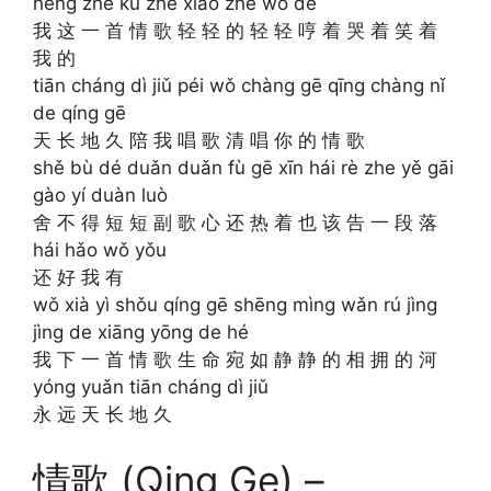
hēng zhe kū zhe xiào zhe wǒ de
我 这 一 首 情 歌 轻 轻 的 轻 轻 哼 着 哭 着 笑 着
我 的
tiān cháng dì jiǔ péi wǒ chàng gē qīng chàng nǐ
de qíng gē
天 长 地 久 陪 我 唱 歌 清 唱 你 的 情 歌
shě bù dé duǎn duǎn fù gē xīn hái rè zhe yě gāi
gào yí duàn luò
舍 不 得 短 短 副 歌 心 还 热 着 也 该 告 一 段 落
hái hǎo wǒ yǒu
还 好 我 有
wǒ xià yì shǒu qíng gē shēng mìng wǎn rú jìng
jìng de xiāng yōng de hé
我 下 一 首 情 歌 生 命 宛 如 静 静 的 相 拥 的 河
yóng yuǎn tiān cháng dì jiǔ
永 远 天 长 地 久
情歌 (Qing Ge) –