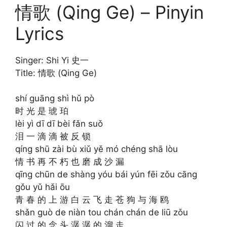
情歌 (Qing Ge) – Pinyin
Lyrics
Singer: Shi Yi 史一
Title: 情歌 (Qing Ge)
shí guāng shì hǔ pò
时 光 是 琥 珀
lèi yì dī dī bèi fǎn suǒ
泪 一 滴 滴 被 反 锁
qíng shū zài bù xiǔ yě mó chéng shā lòu
情 书 再 不 朽 也 磨 成 沙 漏
qīng chūn de shàng yóu bái yún fēi zǒu cāng
gǒu yǔ hǎi ōu
青 春 的 上 游 白 云 飞 走 苍 狗 与 海 鸥
shǎn guò de niàn tou chán chán de liū zǒu
闪 过 的 念 头 潺 潺 的 溜 走