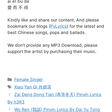
ai er bu de
愛 而 不 得
Kindly like and share our content, And please
bookmark our blogs (
PyLyrics
) for the latest and
best Chinese songs, pops and ballads.
We don’t provide any MP3 Download, please
support the artist by purchasing their music.
Categories
Female Singer
Tags
Xiao Yan Qi 肖妍淇
Post
Zai Deng Dong Tian (再等冬天) Pinyin Lyrics
navigation
By h3R3
Wo Ren (我認) Pinyin Lyrics By Dai Yu Tong