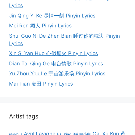
Lyrics
Jin Qing Yi Ke 尽情一刻 Pinyin Lyrics
Mei Ren 媚人 Pinyin Lyrics
Shui Guo Ni De Zhen Bian 睡过你的枕边 Pinyin
Lyrics
Xin Si Yan Huo 心似烟火 Pinyin Lyrics
Dian Tai Qing Ge 电台情歌 Pinyin Lyrics
Yu Zhou You Le 宇宙游乐场 Pinyin Lyrics
Mai Tian 麦田 Pinyin Lyrics
Artist tags
Avril Lavigne
Cai Xu Kun 蔡
Bai Xiao Bai 白小白
(G)I-DLE