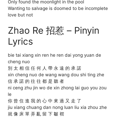
Only found the moonlight in the pool
Wanting to salvage is doomed to be incomplete
love but not
Zhao Re 招惹 – Pinyin
Lyrics
bie tai xiang xin ren he ren dai yong yuan de
cheng nuo
別 太 相 信 任 何 人 帶 永 遠 的 承 諾
xin cheng nuo de wang wang dou shi ting zhe
信 承 諾 的 往 往 都 是 聽 者
ni ceng zhu jin wo de xin zhong lai guo you zou
le
你 曾 住 進 我 的 心 中 來 過 又 走 了
jiu xiang chuang dan nong luan liu xia zhou zhe
就 像 床 單 弄 亂 留 下 皺 褶