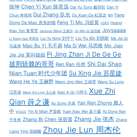
徐坤
Chen Yi Xun 陈奕迅
Dai Yu Tong 戴羽彤
Dan Yi
Dui Zhang 队长
en
Fang
Chun 单依纯
Du Xuan Da 杜宣达
Feng Ti Mo 冯提莫
Dong De Mao 房东的猫
Huang
h3R3
Joysaaaa
Xiao Yun 黄霄雲
Jackson Wang 王嘉尔
Jin Min Qi 金玟岐
Liu Yu Xin 刘雨昕
Liu Yu Ning 刘宇宁
Ma Jia Qi
Li Rong Hao 李荣浩
Mao Bu Yi 毛不易
Ma Si Wei 马思唯
Mo Jiao
马嘉祺
Pi Jing Zhan Ji De Ge Ge
Jie Jie 莫叫姐姐
披荆斩棘的哥哥
Shi Dai Shao
Ren Ran 任然
Su Xing Jie 苏星婕
Nian Tuan 时代少年团
Wang He Ye 王赫野
Wang Jing Wen 王靖雯
Wang Su Long
Xue Zhi
汪苏泷
Xiao A Qi 小阿七
Wang Xin Ling 王心凌
Qian 薛之谦
Yan Ren Zhong 颜人
Xu Song 许嵩
中
ycccc
Yin Xi Mian 尹昔眠
Yuan Xiao Wei 袁小葳
Yu Dong Ran
Zhang Jie 张杰
Zhang Bi Chen 张碧晨
于冬然
Zhang
Zhou Jie Lun 周杰伦
Liang Ying 张靓颖