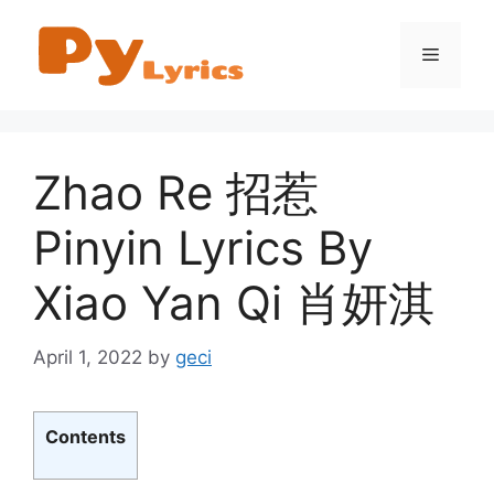
Skip
to
Menu
content
Zhao Re 招惹
Pinyin Lyrics By
Xiao Yan Qi 肖妍淇
April 1, 2022
by
geci
Contents