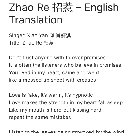
Zhao Re 招惹 – English
Translation
Singer: Xiao Yan Qi 肖妍淇
Title: Zhao Re 招惹
Don’t trust anyone with forever promises
It is often the listeners who believe in promises
You lived in my heart, came and went
like a messed up sheet with creases
Love is fake, it’s warm, it’s hypnotic
Love makes the strength in my heart fall asleep
Like my mouth is hard but kissing hard
repeat the same mistakes
Listen to the leaves being provoked by the wind