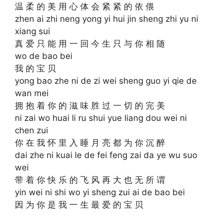
温 柔 的 美 用 心 体 会 紧 紧 的 依 偎
zhen ai zhi neng yong yi hui jin sheng zhi yu ni
xiang sui
真 爱 只 能 用 一 回 今 生 只 与 你 相 随
wo de bao bei
我 的 宝 贝
yong bao zhe ni de zi wei sheng guo yi qie de
wan mei
拥 抱 着 你 的 滋 味 胜 过 一 切 的 完 美
ni zai wo huai li ru shui yue liang dou wei ni
chen zui
你 在 我 怀 里 入 睡 月 亮 都 为 你 沉 醉
dai zhe ni kuai le de fei feng zai da ye wu suo
wei
带 着 你 快 乐 的 飞 风 再 大 也 无 所 谓
yin wei ni shi wo yi sheng zui ai de bao bei
因 为 你 是 我 一 生 最 爱 的 宝 贝