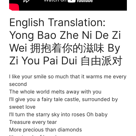
English Translation:
Yong Bao Zhe Ni De Zi
Wei 拥抱着你的滋味 By
Zi You Pai Dui 自由派对
I like your smile so much that it warms me every
second
The whole world melts away with you
I’ll give you a fairy tale castle, surrounded by
sweet love
I’ll turn the starry sky into roses Oh baby
Treasure every tear
More precious than diamonds