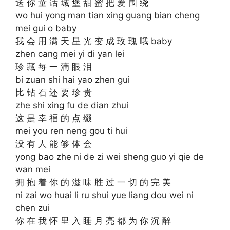
送 你 童 话 城 堡 甜 蜜 把 爱 围 绕
wo hui yong man tian xing guang bian cheng
mei gui o baby
我 会 用 满 天 星 光 变 成 玫 瑰 哦 baby
zhen cang mei yi di yan lei
珍 藏 每 一 滴 眼 泪
bi zuan shi hai yao zhen gui
比 钻 石 还 要 珍 贵
zhe shi xing fu de dian zhui
这 是 幸 福 的 点 缀
mei you ren neng gou ti hui
没 有 人 能 够 体 会
yong bao zhe ni de zi wei sheng guo yi qie de
wan mei
拥 抱 着 你 的 滋 味 胜 过 一 切 的 完 美
ni zai wo huai li ru shui yue liang dou wei ni
chen zui
你 在 我 怀 里 入 睡 月 亮 都 为 你 沉 醉