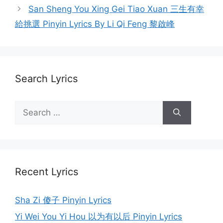
San Sheng You Xing Gei Tiao Xuan 三生有幸
給挑選 Pinyin Lyrics By Li Qi Feng 黎啟峰
Search Lyrics
Search
for:
Recent Lyrics
Sha Zi 傻子 Pinyin Lyrics
Yi Wei You Yi Hou 以为有以后 Pinyin Lyrics