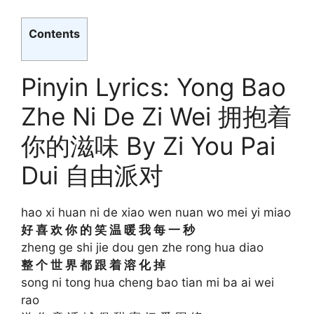
Contents
Pinyin Lyrics: Yong Bao
Zhe Ni De Zi Wei 拥抱着
你的滋味 By Zi You Pai
Dui 自由派对
hao xi huan ni de xiao wen nuan wo mei yi miao
好 喜 欢 你 的 笑 温 暖 我 每 一 秒
zheng ge shi jie dou gen zhe rong hua diao
整 个 世 界 都 跟 着 溶 化 掉
song ni tong hua cheng bao tian mi ba ai wei
rao