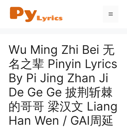
Skip
to
Menu
content
Wu Ming Zhi Bei 无
名之辈 Pinyin Lyrics
By Pi Jing Zhan Ji
De Ge Ge 披荆斩棘
的哥哥 梁汉文 Liang
Han Wen / GAI周延