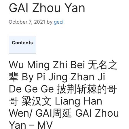
GAI Zhou Yan
October 7, 2021
by
geci
Contents
Wu Ming Zhi Bei 无名之
辈 By Pi Jing Zhan Ji
De Ge Ge 披荆斩棘的哥
哥 梁汉文 Liang Han
Wen/ GAI周延 GAI Zhou
Yan – MV