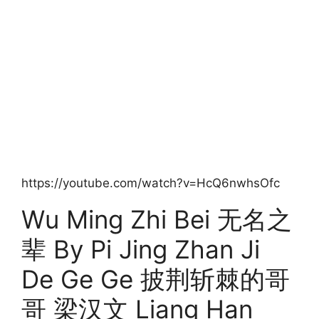
https://youtube.com/watch?v=HcQ6nwhsOfc
Wu Ming Zhi Bei 无名之
辈 By Pi Jing Zhan Ji
De Ge Ge 披荆斩棘的哥
哥 梁汉文 Liang Han