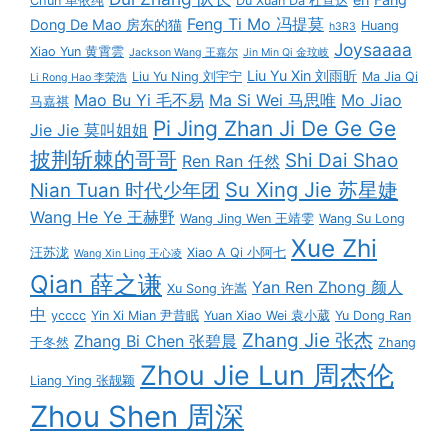
Chun 单依纯
Du Xuan Da 杜宣达
Feng Ti Mo 冯提莫
Dong De Mao 房东的猫
Huang
h3R3
Joysaaaa
Xiao Yun 黄霄雲
Jackson Wang 王嘉尔
Jin Min Qi 金玟岐
Liu Yu Xin 刘雨昕
Liu Yu Ning 刘宇宁
Ma Jia Qi
Li Rong Hao 李荣浩
Mao Bu Yi 毛不易
Ma Si Wei 马思唯
Mo Jiao
马嘉祺
Pi Jing Zhan Ji De Ge Ge
Jie Jie 莫叫姐姐
披荆斩棘的哥哥
Shi Dai Shao
Ren Ran 任然
Su Xing Jie 苏星婕
Nian Tuan 时代少年团
Wang He Ye 王赫野
Wang Jing Wen 王靖雯
Wang Su Long
Xue Zhi
汪苏泷
Xiao A Qi 小阿七
Wang Xin Ling 王心凌
Qian 薛之谦
Yan Ren Zhong 颜人
Xu Song 许嵩
中
ycccc
Yin Xi Mian 尹昔眠
Yuan Xiao Wei 袁小葳
Yu Dong Ran
Zhang Jie 张杰
Zhang Bi Chen 张碧晨
于冬然
Zhang
Zhou Jie Lun 周杰伦
Liang Ying 张靓颖
Zhou Shen 周深