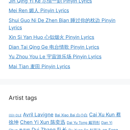
Jin Qing Yi Ke 尽情一刻 Pinyin Lyrics
Mei Ren 媚人 Pinyin Lyrics
Shui Guo Ni De Zhen Bian 睡过你的枕边 Pinyin
Lyrics
Xin Si Yan Huo 心似烟火 Pinyin Lyrics
Dian Tai Qing Ge 电台情歌 Pinyin Lyrics
Yu Zhou You Le 宇宙游乐场 Pinyin Lyrics
Mai Tian 麦田 Pinyin Lyrics
Artist tags
Avril Lavigne
Cai Xu Kun 蔡
Bai Xiao Bai 白小白
(G)I-DLE
徐坤
Chen Yi Xun 陈奕迅
Dai Yu Tong 戴羽彤
Dan Yi
Dui Zhang 队长
en
Fang