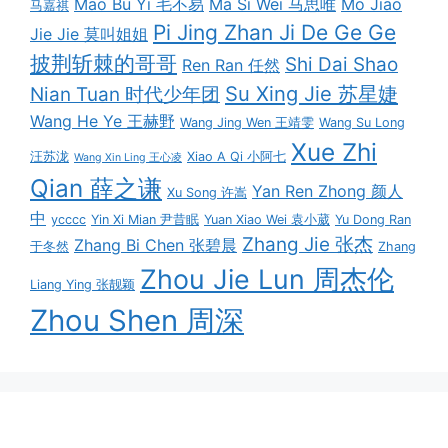
Mao Bu Yi 毛不易
Ma Si Wei 马思唯
Mo Jiao
马嘉祺
Pi Jing Zhan Ji De Ge Ge
Jie Jie 莫叫姐姐
披荆斩棘的哥哥
Shi Dai Shao
Ren Ran 任然
Su Xing Jie 苏星婕
Nian Tuan 时代少年团
Wang He Ye 王赫野
Wang Jing Wen 王靖雯
Wang Su Long
Xue Zhi
汪苏泷
Xiao A Qi 小阿七
Wang Xin Ling 王心凌
Qian 薛之谦
Yan Ren Zhong 颜人
Xu Song 许嵩
中
ycccc
Yin Xi Mian 尹昔眠
Yuan Xiao Wei 袁小葳
Yu Dong Ran
Zhang Jie 张杰
Zhang Bi Chen 张碧晨
于冬然
Zhang
Zhou Jie Lun 周杰伦
Liang Ying 张靓颖
Zhou Shen 周深