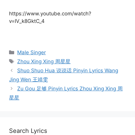
https://www.youtube.com/watch?
v=IV_k8GktC_4
Categories
Male Singer
Tags
Zhou Xing Xing 周星星
Post
Shuo Shuo Hua 说说话 Pinyin Lyrics Wang
navigation
Jing Wen 王靖雯
Zu Gou 足够 Pinyin Lyrics Zhou Xing Xing 周
星星
Search Lyrics