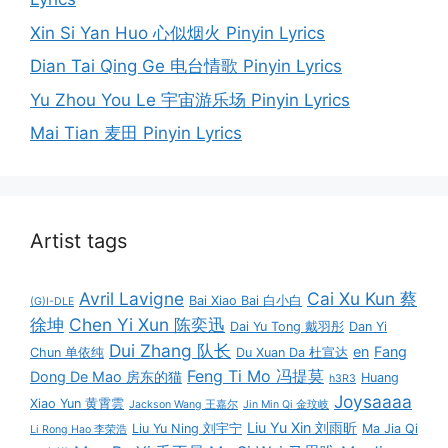
Xin Si Yan Huo 心似烟火 Pinyin Lyrics
Dian Tai Qing Ge 电台情歌 Pinyin Lyrics
Yu Zhou You Le 宇宙游乐场 Pinyin Lyrics
Mai Tian 麦田 Pinyin Lyrics
Artist tags
Avril Lavigne
Cai Xu Kun 蔡
Bai Xiao Bai 白小白
(G)I-DLE
徐坤
Chen Yi Xun 陈奕迅
Dai Yu Tong 戴羽彤
Dan Yi
Dui Zhang 队长
en
Fang
Chun 单依纯
Du Xuan Da 杜宣达
Feng Ti Mo 冯提莫
Dong De Mao 房东的猫
Huang
h3R3
Joysaaaa
Xiao Yun 黄霄雲
Jackson Wang 王嘉尔
Jin Min Qi 金玟岐
Liu Yu Xin 刘雨昕
Liu Yu Ning 刘宇宁
Ma Jia Qi
Li Rong Hao 李荣浩