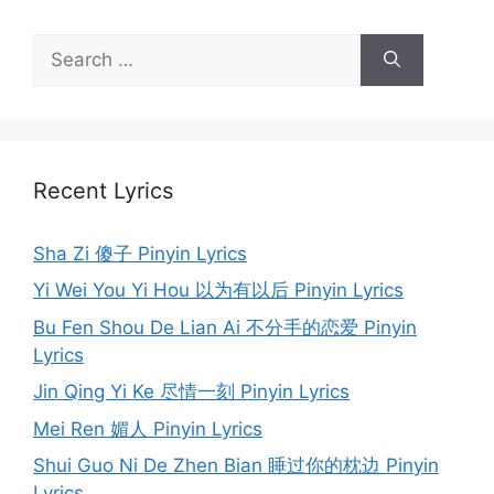
Search
for:
Recent Lyrics
Sha Zi 傻子 Pinyin Lyrics
Yi Wei You Yi Hou 以为有以后 Pinyin Lyrics
Bu Fen Shou De Lian Ai 不分手的恋爱 Pinyin
Lyrics
Jin Qing Yi Ke 尽情一刻 Pinyin Lyrics
Mei Ren 媚人 Pinyin Lyrics
Shui Guo Ni De Zhen Bian 睡过你的枕边 Pinyin
Lyrics