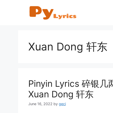
Skip
to
content
Xuan Dong 轩东
Pinyin Lyrics 碎银几两 
Xuan Dong 轩东
June 16, 2022
by
geci