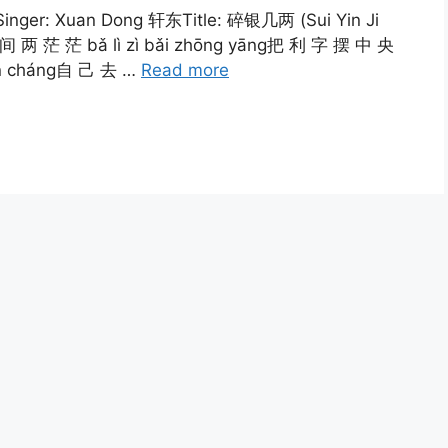
 Singer: Xuan Dong 轩东Title: 碎银几两 (Sui Yin Ji
人 间 两 茫 茫 bǎ lì zì bǎi zhōng yāng把 利 字 摆 中 央
pǐn cháng自 己 去 …
Read more