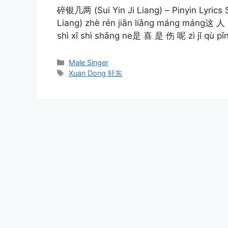
碎银几两 (Sui Yin Ji Liang) – Pinyin Lyrics
Liang) zhè rén jiān liǎng máng máng这 
shì xǐ shì shāng ne是 喜 是 伤 呢 zì jǐ qù 
Categories
Male Singer
Tags
Xuan Dong 轩东