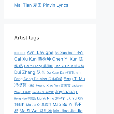
Mai Tian 麦田 Pinyin Lyrics
Artist tags
Avril Lavigne
Bai Xiao Bai 白小白
(G)I-DLE
Cai Xu Kun 蔡徐坤
Chen Yi Xun 陈
奕迅
Dai Yu Tong 戴羽彤
Dan Yi Chun 单依纯
Dui Zhang 队长
en
Du Xuan Da 杜宣达
Feng Ti Mo
Fang Dong De Mao 房东的猫
冯提莫
Huang Xiao Yun 黄霄雲
h3R3
Jackson
Joysaaaa
Wang 王嘉尔
Jin Min Qi 金玟岐
Li
Liu Yu Xin
Liu Yu Ning 刘宇宁
Rong Hao 李荣浩
Mao Bu Yi 毛不
刘雨昕
Ma Jia Qi 马嘉祺
易
Ma Si Wei 马思唯
Mo Jiao Jie Jie