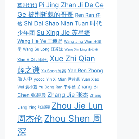
Pi Jing Zhan Ji De Ge
莫叫姐姐
Ge 披荆斩棘的哥哥
Ren Ran 任
Shi Dai Shao Nian Tuan 时代
然
Su Xing Jie 苏星婕
少年团
Wang He Ye 王赫野
Wang Jing Wen 王靖
雯
Wang Su Long 汪苏泷
Wang Xin Ling 王心凌
Xue Zhi Qian
Xiao A Qi 小阿七
薛之谦
Yan Ren Zhong
Xu Song 许嵩
颜人中
ycccc
Yin Xi Mian 尹昔眠
Yuan Xiao
Zhang Bi
Wei 袁小葳
Yu Dong Ran 于冬然
Zhang Jie 张杰
Chen 张碧晨
Zhang
Zhou Jie Lun
Liang Ying 张靓颖
Zhou Shen 周
周杰伦
深