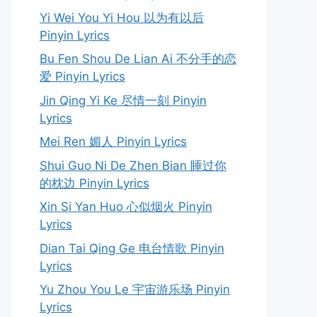
Yi Wei You Yi Hou 以为有以后
Pinyin Lyrics
Bu Fen Shou De Lian Ai 不分手的恋
爱 Pinyin Lyrics
Jin Qing Yi Ke 尽情一刻 Pinyin
Lyrics
Mei Ren 媚人 Pinyin Lyrics
Shui Guo Ni De Zhen Bian 睡过你
的枕边 Pinyin Lyrics
Xin Si Yan Huo 心似烟火 Pinyin
Lyrics
Dian Tai Qing Ge 电台情歌 Pinyin
Lyrics
Yu Zhou You Le 宇宙游乐场 Pinyin
Lyrics