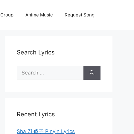
 Group
Anime Music
Request Song
Search Lyrics
Search
for:
Recent Lyrics
Sha Zi 傻子 Pinyin Lyrics