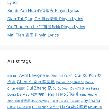
Lyrics
Xin Si Yan Huo 心似烟火 Pinyin Lyrics
Dian Tai Qing Ge 电台情歌 Pinyin Lyrics
Yu Zhou You Le 宇宙游乐场 Pinyin Lyrics
Mai Tian 麦田 Pinyin Lyrics
Artist tags
Avril Lavigne
Cai Xu Kun 蔡
Bai Xiao Bai 白小白
(G)I-DLE
徐坤
Chen Yi Xun 陈奕迅
Dai Yu Tong 戴羽彤
Dan Yi
Dui Zhang 队长
en
Fang
Chun 单依纯
Du Xuan Da 杜宣达
Feng Ti Mo 冯提莫
Dong De Mao 房东的猫
Huang
h3R3
Joysaaaa
Xiao Yun 黄霄雲
Jackson Wang 王嘉尔
Jin Min Qi 金玟岐
Liu Yu Xin 刘雨昕
Liu Yu Ning 刘宇宁
Ma Jia Qi
Li Rong Hao 李荣浩