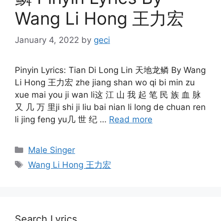
Wang Li Hong 王力宏
January 4, 2022
by
geci
Pinyin Lyrics: Tian Di Long Lin 天地龙鳞 By Wang
Li Hong 王力宏 zhe jiang shan wo qi bi min zu
xue mai you ji wan li这 江 山 我 起 笔 民 族 血 脉
又 几 万 里ji shi ji liu bai nian li long de chuan ren
li jing feng yu几 世 纪 …
Read more
Categories
Male Singer
Tags
Wang Li Hong 王力宏
Search Lyrics