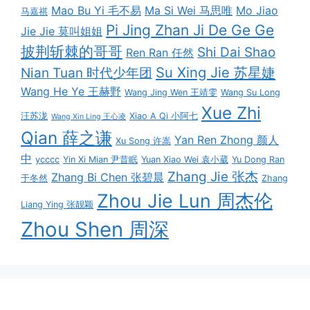
Mao Bu Yi 毛不易
Ma Si Wei 马思唯
Mo Jiao
马嘉祺
Pi Jing Zhan Ji De Ge Ge
Jie Jie 莫叫姐姐
披荆斩棘的哥哥
Shi Dai Shao
Ren Ran 任然
Su Xing Jie 苏星婕
Nian Tuan 时代少年团
Wang He Ye 王赫野
Wang Jing Wen 王靖雯
Wang Su Long
Xue Zhi
汪苏泷
Xiao A Qi 小阿七
Wang Xin Ling 王心凌
Qian 薛之谦
Yan Ren Zhong 颜人
Xu Song 许嵩
中
ycccc
Yin Xi Mian 尹昔眠
Yuan Xiao Wei 袁小葳
Yu Dong Ran
Zhang Jie 张杰
Zhang Bi Chen 张碧晨
于冬然
Zhang
Zhou Jie Lun 周杰伦
Liang Ying 张靓颖
Zhou Shen 周深