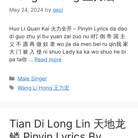
May 24, 2024
by
geci
Huo Li Quan Kai 火力全开 – Pinyin Lyrics da dao
di guo zhu yi bu yuan zai zuo nu li打 倒 帝 国 主
义 不 愿 再 做 奴 隶 wo jia da men bei ru qin我 家
大 门 被 入 侵 ni shuo Lady ka ka wo shuo he bi
pa ta你 …
Read more
Categories
Male Singer
Tags
Wang Li Hong 王力宏
Tian Di Long Lin 天地龙
鳞 Pinyin Lyrics By