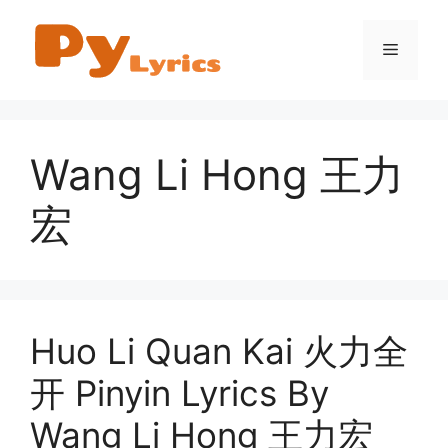
Skip
to
Menu
content
Wang Li Hong 王力
宏
Huo Li Quan Kai 火力全
开 Pinyin Lyrics By
Wang Li Hong 王力宏