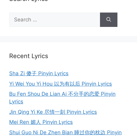
Search
for:
Recent Lyrics
Sha Zi 傻子 Pinyin Lyrics
Yi Wei You Yi Hou 以为有以后 Pinyin Lyrics
Bu Fen Shou De Lian Ai 不分手的恋爱 Pinyin
Lyrics
Jin Qing Yi Ke 尽情一刻 Pinyin Lyrics
Mei Ren 媚人 Pinyin Lyrics
Shui Guo Ni De Zhen Bian 睡过你的枕边 Pinyin