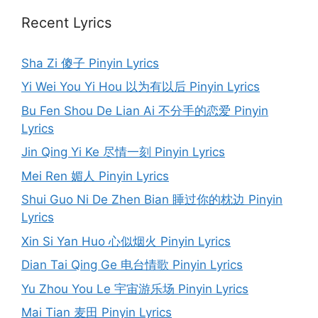
Recent Lyrics
Sha Zi 傻子 Pinyin Lyrics
Yi Wei You Yi Hou 以为有以后 Pinyin Lyrics
Bu Fen Shou De Lian Ai 不分手的恋爱 Pinyin
Lyrics
Jin Qing Yi Ke 尽情一刻 Pinyin Lyrics
Mei Ren 媚人 Pinyin Lyrics
Shui Guo Ni De Zhen Bian 睡过你的枕边 Pinyin
Lyrics
Xin Si Yan Huo 心似烟火 Pinyin Lyrics
Dian Tai Qing Ge 电台情歌 Pinyin Lyrics
Yu Zhou You Le 宇宙游乐场 Pinyin Lyrics
Mai Tian 麦田 Pinyin Lyrics