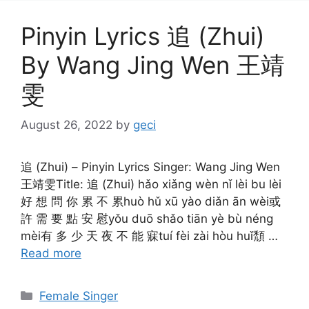
Pinyin Lyrics 追 (Zhui)
By Wang Jing Wen 王靖
雯
August 26, 2022
by
geci
追 (Zhui) – Pinyin Lyrics Singer: Wang Jing Wen
王靖雯Title: 追 (Zhui) hǎo xiǎng wèn nǐ lèi bu lèi
好 想 問 你 累 不 累huò hǔ xū yào diǎn ān wèi或
許 需 要 點 安 慰yǒu duō shǎo tiān yè bù néng
mèi有 多 少 天 夜 不 能 寐tuí fèi zài hòu huǐ頹 …
Read more
Categories
Female Singer