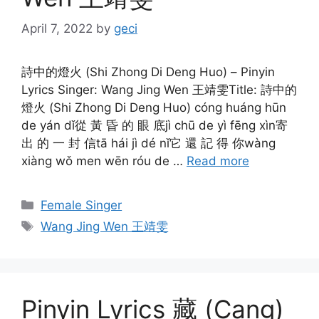
April 7, 2022
by
geci
詩中的燈火 (Shi Zhong Di Deng Huo) – Pinyin
Lyrics Singer: Wang Jing Wen 王靖雯Title: 詩中的
燈火 (Shi Zhong Di Deng Huo) cóng huáng hūn
de yán dǐ從 黃 昏 的 眼 底jì chū de yì fēng xìn寄
出 的 一 封 信tā hái jì dé nǐ它 還 記 得 你wàng
xiàng wǒ men wēn róu de …
Read more
Categories
Female Singer
Tags
Wang Jing Wen 王靖雯
Pinyin Lyrics 藏 (Cang)