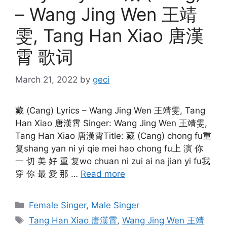
– Wang Jing Wen 王靖
雯, Tang Han Xiao 唐漢
霄 歌词
March 21, 2022
by
geci
藏 (Cang) Lyrics – Wang Jing Wen 王靖雯, Tang
Han Xiao 唐漢霄 Singer: Wang Jing Wen 王靖雯,
Tang Han Xiao 唐漢霄Title: 藏 (Cang) chong fu重
复shang yan ni yi qie mei hao chong fu上 演 你
一 切 美 好 重 复wo chuan ni zui ai na jian yi fu我
穿 你 最 愛 那 …
Read more
Categories
Female Singer
,
Male Singer
Tags
Tang Han Xiao 唐漢霄
,
Wang Jing Wen 王靖