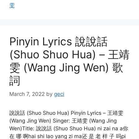
雯
Pinyin Lyrics 說說話
(Shuo Shuo Hua) – 王靖
雯 (Wang Jing Wen) 歌
詞
March 7, 2022
by
geci
說說話 (Shuo Shuo Hua) Pinyin Lyrics – 王靖雯
(Wang Jing Wen) Singer: 王靖雯 (Wang Jing
Wen)Title: 說說話 (Shuo Shuo Hua) ni zai na a你
在 哪 啊hai shi lao yang zi ma还 是 老 样 子 吗pi