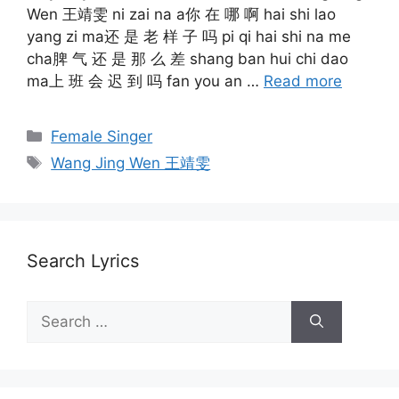
Wen 王靖雯 ni zai na a你 在 哪 啊 hai shi lao
yang zi ma还 是 老 样 子 吗 pi qi hai shi na me
cha脾 气 还 是 那 么 差 shang ban hui chi dao
ma上 班 会 迟 到 吗 fan you an …
Read more
Categories
Female Singer
Tags
Wang Jing Wen 王靖雯
Search Lyrics
Search
for: