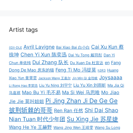
Artist tags
Avril Lavigne
Cai Xu Kun 蔡
Bai Xiao Bai 白小白
(G)I-DLE
徐坤
Chen Yi Xun 陈奕迅
Dai Yu Tong 戴羽彤
Dan Yi
Dui Zhang 队长
en
Fang
Chun 单依纯
Du Xuan Da 杜宣达
Feng Ti Mo 冯提莫
Dong De Mao 房东的猫
Huang
h3R3
Joysaaaa
Xiao Yun 黄霄雲
Jackson Wang 王嘉尔
Jin Min Qi 金玟岐
Liu Yu Xin 刘雨昕
Liu Yu Ning 刘宇宁
Ma Jia Qi
Li Rong Hao 李荣浩
Mao Bu Yi 毛不易
Ma Si Wei 马思唯
Mo Jiao
马嘉祺
Pi Jing Zhan Ji De Ge Ge
Jie Jie 莫叫姐姐
披荆斩棘的哥哥
Shi Dai Shao
Ren Ran 任然
Su Xing Jie 苏星婕
Nian Tuan 时代少年团
Wang He Ye 王赫野
Wang Jing Wen 王靖雯
Wang Su Long