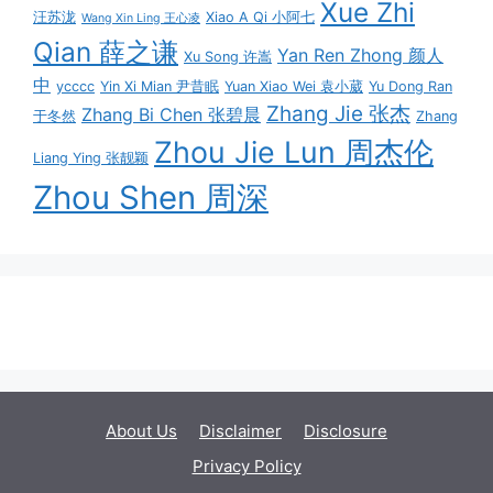
Xue Zhi
汪苏泷
Xiao A Qi 小阿七
Wang Xin Ling 王心凌
Qian 薛之谦
Yan Ren Zhong 颜人
Xu Song 许嵩
中
ycccc
Yin Xi Mian 尹昔眠
Yuan Xiao Wei 袁小葳
Yu Dong Ran
Zhang Jie 张杰
Zhang Bi Chen 张碧晨
于冬然
Zhang
Zhou Jie Lun 周杰伦
Liang Ying 张靓颖
Zhou Shen 周深
About Us
Disclaimer
Disclosure
Privacy Policy