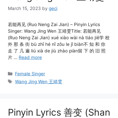
March 15, 2023
by
geci
若能再见 (Ruo Neng Zai Jian) – Pinyin Lyrics
Singer: Wang Jing Wen 王靖雯Title: 若能再见
(Ruo Neng Zai Jian) xué xiào wài nà tiáo jiē学 校
外 那 条 街 bù zhī hé nǐ zǒu le jǐ biàn不 知 和 你
走 了 几 遍 liú xià de jiù zhào piàn留 下 的 旧 照
片 …
Read more
Categories
Female Singer
Tags
Wang Jing Wen 王靖雯
Pinyin Lyrics 善变 (Shan