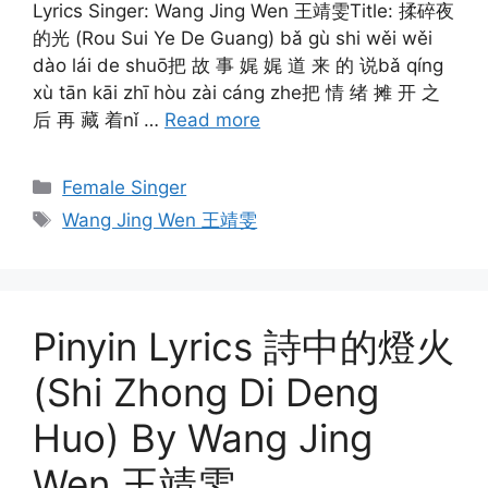
Lyrics Singer: Wang Jing Wen 王靖雯Title: 揉碎夜
的光 (Rou Sui Ye De Guang) bǎ gù shi wěi wěi
dào lái de shuō把 故 事 娓 娓 道 来 的 说bǎ qíng
xù tān kāi zhī hòu zài cáng zhe把 情 绪 摊 开 之
后 再 藏 着nǐ …
Read more
Categories
Female Singer
Tags
Wang Jing Wen 王靖雯
Pinyin Lyrics 詩中的燈火
(Shi Zhong Di Deng
Huo) By Wang Jing
Wen 王靖雯