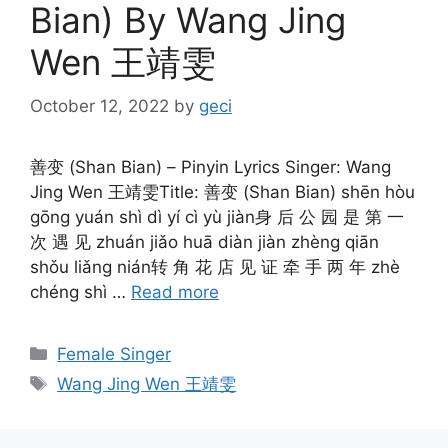
Bian) By Wang Jing
Wen 王靖雯
October 12, 2022
by
geci
善变 (Shan Bian) – Pinyin Lyrics Singer: Wang
Jing Wen 王靖雯Title: 善变 (Shan Bian) shēn hòu
gōng yuán shì dì yí cì yù jiàn身 后 公 园 是 第 一
次 遇 见 zhuán jiǎo huā diàn jiàn zhèng qiān
shǒu liǎng nián转 角 花 店 见 证 牵 手 两 年 zhè
chéng shì …
Read more
Categories
Female Singer
Tags
Wang Jing Wen 王靖雯