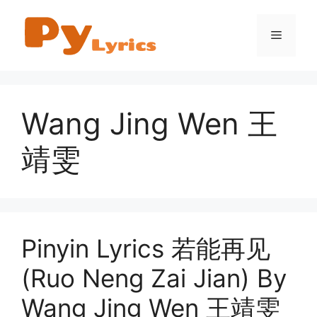
Skip
to
Menu
content
Wang Jing Wen 王
靖雯
Pinyin Lyrics 若能再见
(Ruo Neng Zai Jian) By
Wang Jing Wen 王靖雯