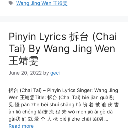
Tags
Wang Jing Wen 王靖雯
Pinyin Lyrics 拆台 (Chai
Tai) By Wang Jing Wen
王靖雯
June 20, 2022
by
geci
拆台 (Chai Tai) – Pinyin Lyrics Singer: Wang Jing
Wen 王靖雯Title: 拆台 (Chai Tai) bié jiàn guài别
见 怪 pàn zhe bèi shuí shāng hài盼 着 被 谁 伤 害
àn liú chéng lái按 流 程 来 wǒ men jiù ài gè dà
gài我 们 就 爱 个 大 概 bié jí zhe chāi tái别 …
Read more