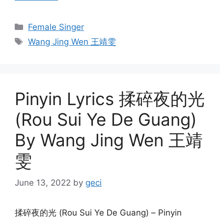
Categories
Female Singer
Tags
Wang Jing Wen 王靖雯
Pinyin Lyrics 揉碎夜的光
(Rou Sui Ye De Guang)
By Wang Jing Wen 王靖
雯
June 13, 2022
by
geci
揉碎夜的光 (Rou Sui Ye De Guang) – Pinyin