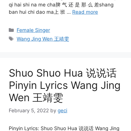
qi hai shi na me cha脾 气 还 是 那 么 差shang
ban hui chi dao ma上 班 …
Read more
Categories
Female Singer
Tags
Wang Jing Wen 王靖雯
Shuo Shuo Hua 说说话
Pinyin Lyrics Wang Jing
Wen 王靖雯
February 5, 2022
by
geci
Pinyin Lyrics: Shuo Shuo Hua 说说话 Wang Jing