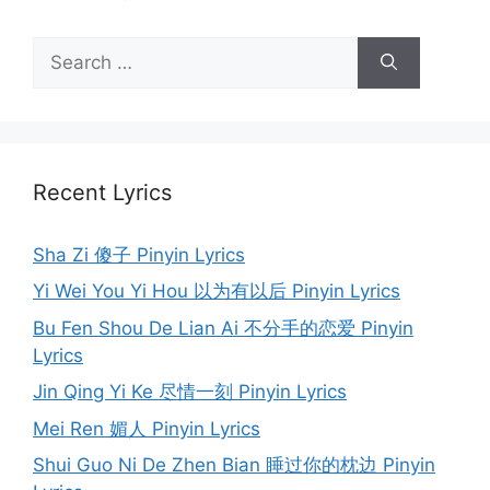
Search
for:
Recent Lyrics
Sha Zi 傻子 Pinyin Lyrics
Yi Wei You Yi Hou 以为有以后 Pinyin Lyrics
Bu Fen Shou De Lian Ai 不分手的恋爱 Pinyin
Lyrics
Jin Qing Yi Ke 尽情一刻 Pinyin Lyrics
Mei Ren 媚人 Pinyin Lyrics
Shui Guo Ni De Zhen Bian 睡过你的枕边 Pinyin