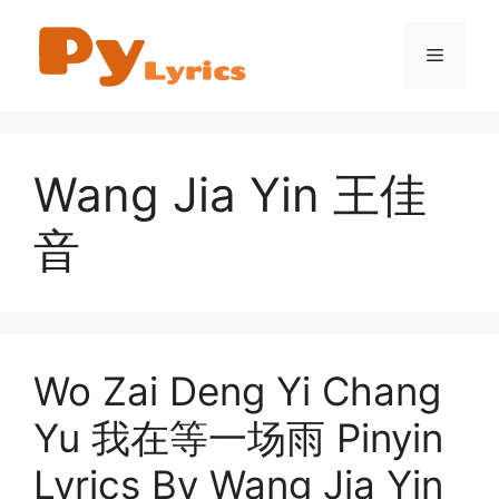
Skip
to
Menu
content
Wang Jia Yin 王佳
音
Wo Zai Deng Yi Chang
Yu 我在等一场雨 Pinyin
Lyrics By Wang Jia Yin