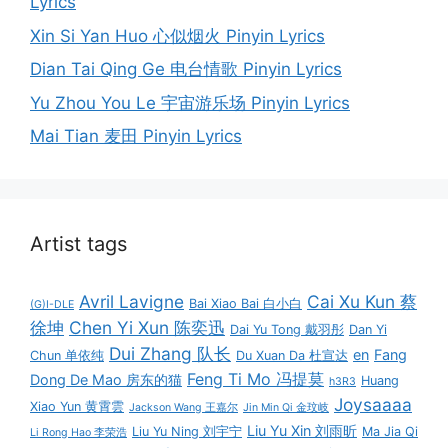
Lyrics
Xin Si Yan Huo 心似烟火 Pinyin Lyrics
Dian Tai Qing Ge 电台情歌 Pinyin Lyrics
Yu Zhou You Le 宇宙游乐场 Pinyin Lyrics
Mai Tian 麦田 Pinyin Lyrics
Artist tags
Avril Lavigne
Cai Xu Kun 蔡
Bai Xiao Bai 白小白
(G)I-DLE
徐坤
Chen Yi Xun 陈奕迅
Dai Yu Tong 戴羽彤
Dan Yi
Dui Zhang 队长
en
Fang
Chun 单依纯
Du Xuan Da 杜宣达
Feng Ti Mo 冯提莫
Dong De Mao 房东的猫
Huang
h3R3
Joysaaaa
Xiao Yun 黄霄雲
Jackson Wang 王嘉尔
Jin Min Qi 金玟岐
Liu Yu Xin 刘雨昕
Liu Yu Ning 刘宇宁
Ma Jia Qi
Li Rong Hao 李荣浩