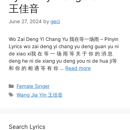
王佳音
June 27, 2024
by
geci
Wo Zai Deng Yi Chang Yu 我在等一场雨 – Pinyin
Lyrics wo zai deng yi chang yu deng guan yu ni
de xiao xi我 在 等 一 场 雨 等 关 于 你 的 消 息
deng he ni de xiang yu deng you ni de hua ji等
和 你 的 相 遇 等 有 你 …
Read more
Categories
Female Singer
Tags
Wang Jia Yin 王佳音
Search Lyrics