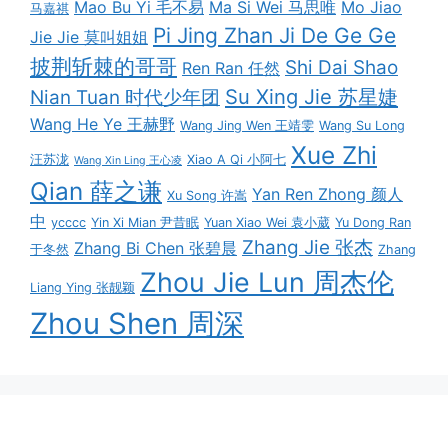
Mao Bu Yi 毛不易
Ma Si Wei 马思唯
Mo Jiao
马嘉祺
Pi Jing Zhan Ji De Ge Ge
Jie Jie 莫叫姐姐
披荆斩棘的哥哥
Shi Dai Shao
Ren Ran 任然
Su Xing Jie 苏星婕
Nian Tuan 时代少年团
Wang He Ye 王赫野
Wang Jing Wen 王靖雯
Wang Su Long
Xue Zhi
汪苏泷
Xiao A Qi 小阿七
Wang Xin Ling 王心凌
Qian 薛之谦
Yan Ren Zhong 颜人
Xu Song 许嵩
中
ycccc
Yin Xi Mian 尹昔眠
Yuan Xiao Wei 袁小葳
Yu Dong Ran
Zhang Jie 张杰
Zhang Bi Chen 张碧晨
于冬然
Zhang
Zhou Jie Lun 周杰伦
Liang Ying 张靓颖
Zhou Shen 周深