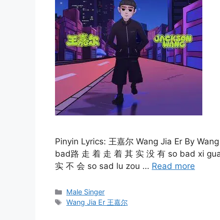
Pinyin Lyrics: 王嘉尔 Wang Jia Er By Wang 
bad路 走 着 走 着 其 实 没 有 so bad xi guan 
实 不 会 so sad lu zou …
Read more
Categories
Male Singer
Tags
Wang Jia Er 王嘉尔