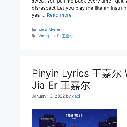
sweat You pull me back every time I quit Y
disrespect Let you play me like an instrume
yea …
Read more
Categories
Male Singer
Tags
Wang Jia Er 王嘉尔
Pinyin Lyrics 王嘉尔
Jia Er 王嘉尔
January 13, 2022
by
geci