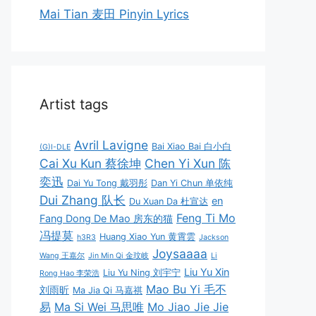
Mai Tian 麦田 Pinyin Lyrics
Artist tags
Avril Lavigne
Bai Xiao Bai 白小白
(G)I-DLE
Cai Xu Kun 蔡徐坤
Chen Yi Xun 陈
奕迅
Dai Yu Tong 戴羽彤
Dan Yi Chun 单依纯
Dui Zhang 队长
en
Du Xuan Da 杜宣达
Feng Ti Mo
Fang Dong De Mao 房东的猫
冯提莫
Huang Xiao Yun 黄霄雲
h3R3
Jackson
Joysaaaa
Wang 王嘉尔
Jin Min Qi 金玟岐
Li
Liu Yu Xin
Liu Yu Ning 刘宇宁
Rong Hao 李荣浩
Mao Bu Yi 毛不
刘雨昕
Ma Jia Qi 马嘉祺
易
Ma Si Wei 马思唯
Mo Jiao Jie Jie