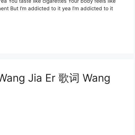
ea You taste like cigarettes Your body feels like
nt But I’m addicted to it yea I’m addicted to it
 Wang Jia Er 歌词 Wang