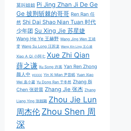
Pi Jing Zhan Ji De Ge
莫叫姐姐
Ge 披荆斩棘的哥哥
Ren Ran 任
Shi Dai Shao Nian Tuan 时代
然
Su Xing Jie 苏星婕
少年团
Wang He Ye 王赫野
Wang Jing Wen 王靖
雯
Wang Su Long 汪苏泷
Wang Xin Ling 王心凌
Xue Zhi Qian
Xiao A Qi 小阿七
薛之谦
Yan Ren Zhong
Xu Song 许嵩
颜人中
ycccc
Yin Xi Mian 尹昔眠
Yuan Xiao
Zhang Bi
Wei 袁小葳
Yu Dong Ran 于冬然
Zhang Jie 张杰
Chen 张碧晨
Zhang
Zhou Jie Lun
Liang Ying 张靓颖
Zhou Shen 周
周杰伦
深