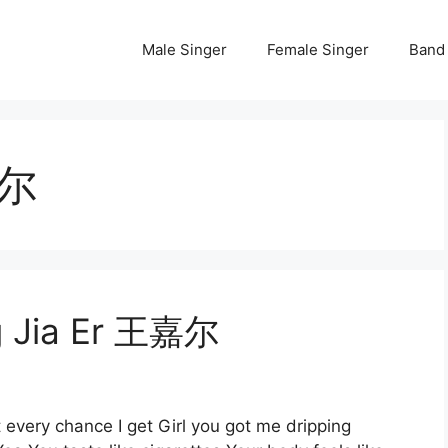
Male Singer
Female Singer
Band
嘉尔
g Jia Er 王嘉尔
it every chance I get Girl you got me dripping