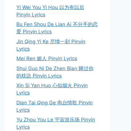
Yi Wei You Yi Hou 以为有以后
Pinyin Lyrics
Bu Fen Shou De Lian Ai 不分手的恋
爱 Pinyin Lyrics
Jin Qing Yi Ke 尽情一刻 Pinyin
Lyrics
Mei Ren 媚人 Pinyin Lyrics
Shui Guo Ni De Zhen Bian 睡过你
的枕边 Pinyin Lyrics
Xin Si Yan Huo 心似烟火 Pinyin
Lyrics
Dian Tai Qing Ge 电台情歌 Pinyin
Lyrics
Yu Zhou You Le 宇宙游乐场 Pinyin
Lyrics