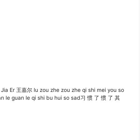
Jia Er 王嘉尔 lu zou zhe zou zhe qi shi mei you so
le guan le qi shi bu hui so sad习 惯 了 惯 了 其