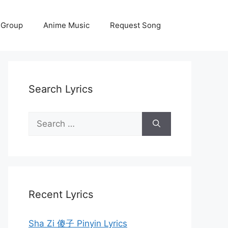
 Group
Anime Music
Request Song
Search Lyrics
Search
for:
Recent Lyrics
Sha Zi 傻子 Pinyin Lyrics