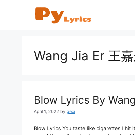
Skip
to
content
Wang Jia Er 王
Blow Lyrics By Wan
April 1, 2022
by
geci
Blow Lyrics You taste like cigarettes I hit 