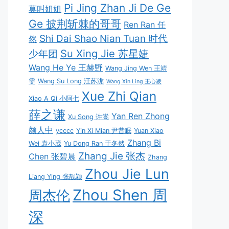
Pi Jing Zhan Ji De Ge
莫叫姐姐
Ge 披荆斩棘的哥哥
Ren Ran 任
Shi Dai Shao Nian Tuan 时代
然
Su Xing Jie 苏星婕
少年团
Wang He Ye 王赫野
Wang Jing Wen 王靖
雯
Wang Su Long 汪苏泷
Wang Xin Ling 王心凌
Xue Zhi Qian
Xiao A Qi 小阿七
薛之谦
Yan Ren Zhong
Xu Song 许嵩
颜人中
ycccc
Yin Xi Mian 尹昔眠
Yuan Xiao
Zhang Bi
Wei 袁小葳
Yu Dong Ran 于冬然
Zhang Jie 张杰
Chen 张碧晨
Zhang
Zhou Jie Lun
Liang Ying 张靓颖
Zhou Shen 周
周杰伦
深