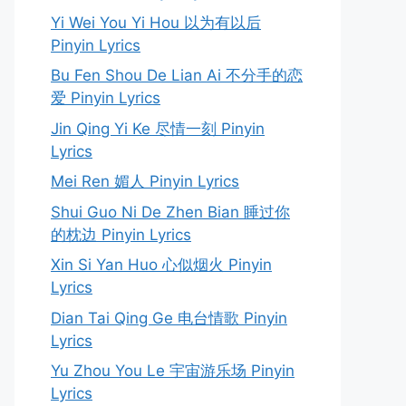
Yi Wei You Yi Hou 以为有以后
Pinyin Lyrics
Bu Fen Shou De Lian Ai 不分手的恋
爱 Pinyin Lyrics
Jin Qing Yi Ke 尽情一刻 Pinyin
Lyrics
Mei Ren 媚人 Pinyin Lyrics
Shui Guo Ni De Zhen Bian 睡过你
的枕边 Pinyin Lyrics
Xin Si Yan Huo 心似烟火 Pinyin
Lyrics
Dian Tai Qing Ge 电台情歌 Pinyin
Lyrics
Yu Zhou You Le 宇宙游乐场 Pinyin
Lyrics