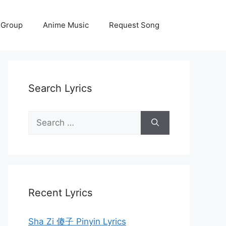
 Group
Anime Music
Request Song
Search Lyrics
Search
for:
Recent Lyrics
Sha Zi 傻子 Pinyin Lyrics