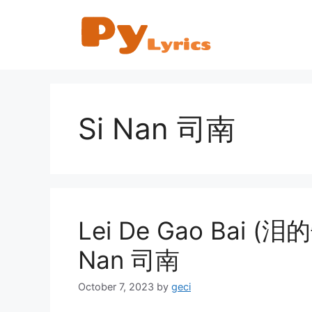
Skip
to
content
Si Nan 司南
Lei De Gao Bai (泪的告
Nan 司南
October 7, 2023
by
geci