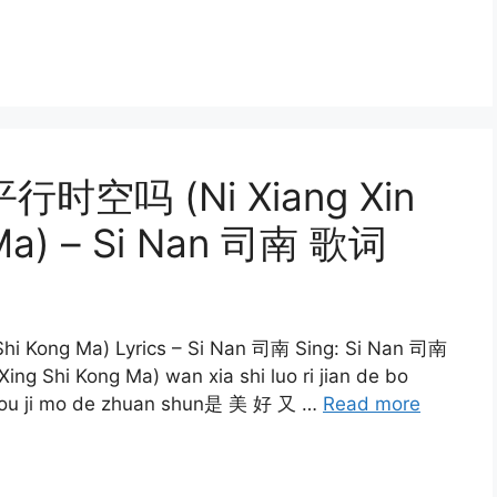
平行时空吗 (Ni Xiang Xin
 Ma) – Si Nan 司南 歌词
 Kong Ma) Lyrics – Si Nan 司南 Sing: Si Nan 司南
 Shi Kong Ma) wan xia shi luo ri jian de bo
u ji mo de zhuan shun是 美 好 又 …
Read more