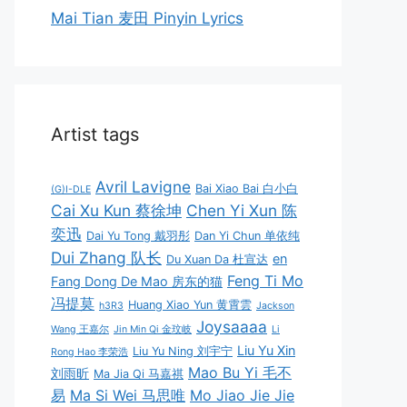
Mai Tian 麦田 Pinyin Lyrics
Artist tags
Avril Lavigne
Bai Xiao Bai 白小白
(G)I-DLE
Cai Xu Kun 蔡徐坤
Chen Yi Xun 陈
奕迅
Dai Yu Tong 戴羽彤
Dan Yi Chun 单依纯
Dui Zhang 队长
en
Du Xuan Da 杜宣达
Feng Ti Mo
Fang Dong De Mao 房东的猫
冯提莫
Huang Xiao Yun 黄霄雲
h3R3
Jackson
Joysaaaa
Wang 王嘉尔
Jin Min Qi 金玟岐
Li
Liu Yu Xin
Liu Yu Ning 刘宇宁
Rong Hao 李荣浩
Mao Bu Yi 毛不
刘雨昕
Ma Jia Qi 马嘉祺
易
Ma Si Wei 马思唯
Mo Jiao Jie Jie