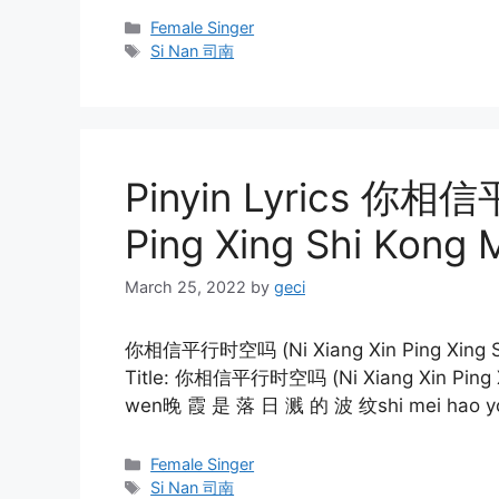
Categories
Female Singer
Tags
Si Nan 司南
Pinyin Lyrics 你相信
Ping Xing Shi Kong
March 25, 2022
by
geci
你相信平行时空吗 (Ni Xiang Xin Ping Xing Shi
Title: 你相信平行时空吗 (Ni Xiang Xin Ping Xing
wen晚 霞 是 落 日 溅 的 波 纹shi mei hao yo
Categories
Female Singer
Tags
Si Nan 司南