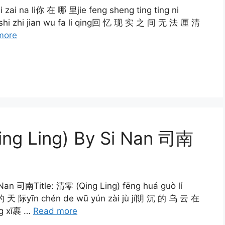
 zai na li你 在 哪 里jie feng sheng ting ting ni
hi zhi jian wu fa li qing回 忆 现 实 之 间 无 法 厘 清
more
ing Ling) By Si Nan 司南
i Nan 司南Title: 清零 (Qing Ling) fēng huá guò lí
的 天 际yīn chén de wū yún zài jù jí阴 沉 的 乌 云 在
ng xī裹 …
Read more