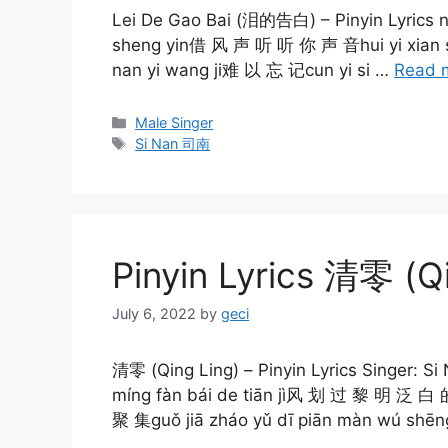
Lei De Gao Bai (泪的告白) – Pinyin Lyrics ni
sheng yin借 风 声 听 听 你 声 音hui yi xian s
nan yi wang ji难 以 忘 记cun yi si …
Read 
Categories
Male Singer
Tags
Si Nan 司南
Pinyin Lyrics 清零 (Q
July 6, 2022
by
geci
清零 (Qing Ling) – Pinyin Lyrics Singer: S
míng fàn bái de tiān jì风 划 过 黎 明 泛 白 
聚 集guǒ jiā zháo yǔ dī piān màn wú shē