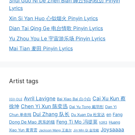
Shui Guo Ni De Zhen Bian 睡过你的枕边 Pinyin
Lyrics
Xin Si Yan Huo 心似烟火 Pinyin Lyrics
Dian Tai Qing Ge 电台情歌 Pinyin Lyrics
Yu Zhou You Le 宇宙游乐场 Pinyin Lyrics
Mai Tian 麦田 Pinyin Lyrics
Artist tags
Avril Lavigne
Cai Xu Kun 蔡
Bai Xiao Bai 白小白
(G)I-DLE
徐坤
Chen Yi Xun 陈奕迅
Dai Yu Tong 戴羽彤
Dan Yi
Dui Zhang 队长
en
Fang
Chun 单依纯
Du Xuan Da 杜宣达
Feng Ti Mo 冯提莫
Dong De Mao 房东的猫
Huang
h3R3
Joysaaaa
Xiao Yun 黄霄雲
Jackson Wang 王嘉尔
Jin Min Qi 金玟岐