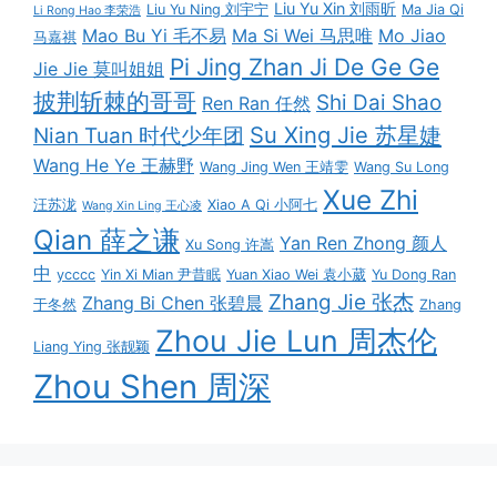
Liu Yu Xin 刘雨昕
Liu Yu Ning 刘宇宁
Ma Jia Qi
Li Rong Hao 李荣浩
Mao Bu Yi 毛不易
Ma Si Wei 马思唯
Mo Jiao
马嘉祺
Pi Jing Zhan Ji De Ge Ge
Jie Jie 莫叫姐姐
披荆斩棘的哥哥
Shi Dai Shao
Ren Ran 任然
Su Xing Jie 苏星婕
Nian Tuan 时代少年团
Wang He Ye 王赫野
Wang Jing Wen 王靖雯
Wang Su Long
Xue Zhi
汪苏泷
Xiao A Qi 小阿七
Wang Xin Ling 王心凌
Qian 薛之谦
Yan Ren Zhong 颜人
Xu Song 许嵩
中
ycccc
Yin Xi Mian 尹昔眠
Yuan Xiao Wei 袁小葳
Yu Dong Ran
Zhang Jie 张杰
Zhang Bi Chen 张碧晨
于冬然
Zhang
Zhou Jie Lun 周杰伦
Liang Ying 张靓颖
Zhou Shen 周深