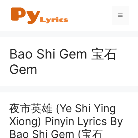
Skip
to
Menu
content
Bao Shi Gem 宝石
Gem
夜市英雄 (Ye Shi Ying
Xiong) Pinyin Lyrics By
Bao Shi Gem (宝石