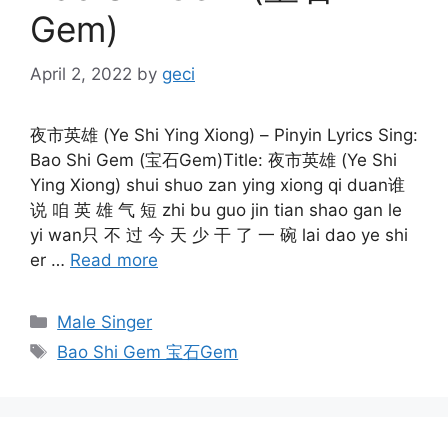
Gem)
April 2, 2022
by
geci
夜市英雄 (Ye Shi Ying Xiong) – Pinyin Lyrics Sing:
Bao Shi Gem (宝石Gem)Title: 夜市英雄 (Ye Shi
Ying Xiong) shui shuo zan ying xiong qi duan谁
说 咱 英 雄 气 短 zhi bu guo jin tian shao gan le
yi wan只 不 过 今 天 少 干 了 一 碗 lai dao ye shi
er …
Read more
Categories
Male Singer
Tags
Bao Shi Gem 宝石Gem