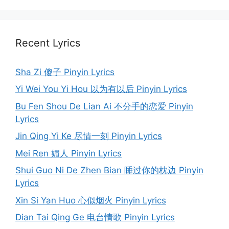
Recent Lyrics
Sha Zi 傻子 Pinyin Lyrics
Yi Wei You Yi Hou 以为有以后 Pinyin Lyrics
Bu Fen Shou De Lian Ai 不分手的恋爱 Pinyin
Lyrics
Jin Qing Yi Ke 尽情一刻 Pinyin Lyrics
Mei Ren 媚人 Pinyin Lyrics
Shui Guo Ni De Zhen Bian 睡过你的枕边 Pinyin
Lyrics
Xin Si Yan Huo 心似烟火 Pinyin Lyrics
Dian Tai Qing Ge 电台情歌 Pinyin Lyrics