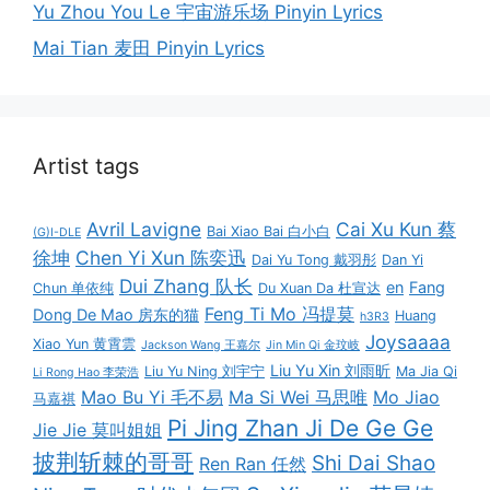
Yu Zhou You Le 宇宙游乐场 Pinyin Lyrics
Mai Tian 麦田 Pinyin Lyrics
Artist tags
Avril Lavigne
Cai Xu Kun 蔡
Bai Xiao Bai 白小白
(G)I-DLE
徐坤
Chen Yi Xun 陈奕迅
Dai Yu Tong 戴羽彤
Dan Yi
Dui Zhang 队长
en
Fang
Chun 单依纯
Du Xuan Da 杜宣达
Feng Ti Mo 冯提莫
Dong De Mao 房东的猫
Huang
h3R3
Joysaaaa
Xiao Yun 黄霄雲
Jackson Wang 王嘉尔
Jin Min Qi 金玟岐
Liu Yu Xin 刘雨昕
Liu Yu Ning 刘宇宁
Ma Jia Qi
Li Rong Hao 李荣浩
Mao Bu Yi 毛不易
Ma Si Wei 马思唯
Mo Jiao
马嘉祺
Pi Jing Zhan Ji De Ge Ge
Jie Jie 莫叫姐姐
披荆斩棘的哥哥
Shi Dai Shao
Ren Ran 任然