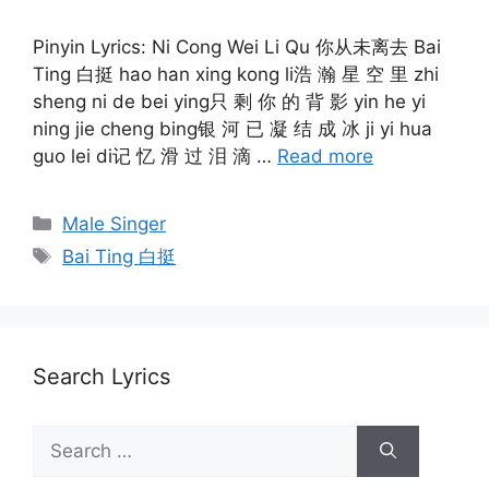
Pinyin Lyrics: Ni Cong Wei Li Qu 你从未离去 Bai
Ting 白挺 hao han xing kong li浩 瀚 星 空 里 zhi
sheng ni de bei ying只 剩 你 的 背 影 yin he yi
ning jie cheng bing银 河 已 凝 结 成 冰 ji yi hua
guo lei di记 忆 滑 过 泪 滴 …
Read more
Categories
Male Singer
Tags
Bai Ting 白挺
Search Lyrics
Search
for: