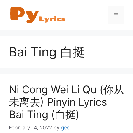
Skip
to
Menu
content
Bai Ting 白挺
Ni Cong Wei Li Qu (你从
未离去) Pinyin Lyrics
Bai Ting (白挺)
February 14, 2022
by
geci