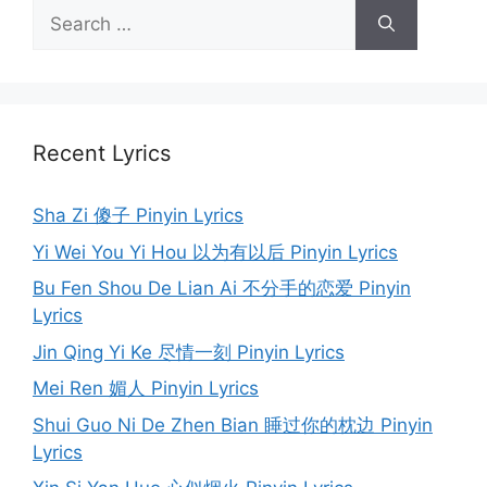
Search
for:
Recent Lyrics
Sha Zi 傻子 Pinyin Lyrics
Yi Wei You Yi Hou 以为有以后 Pinyin Lyrics
Bu Fen Shou De Lian Ai 不分手的恋爱 Pinyin
Lyrics
Jin Qing Yi Ke 尽情一刻 Pinyin Lyrics
Mei Ren 媚人 Pinyin Lyrics
Shui Guo Ni De Zhen Bian 睡过你的枕边 Pinyin
Lyrics