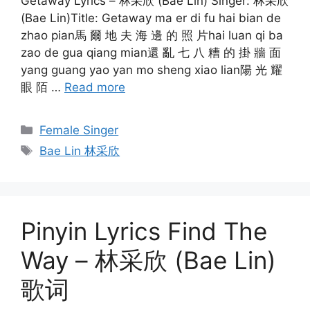
Getaway Lyrics – 林采欣 (Bae Lin) Singer: 林采欣
(Bae Lin)Title: Getaway ma er di fu hai bian de
zhao pian馬 爾 地 夫 海 邊 的 照 片hai luan qi ba
zao de gua qiang mian還 亂 七 八 糟 的 掛 牆 面
yang guang yao yan mo sheng xiao lian陽 光 耀
眼 陌 …
Read more
Categories
Female Singer
Tags
Bae Lin 林采欣
Pinyin Lyrics Find The
Way – 林采欣 (Bae Lin)
歌词