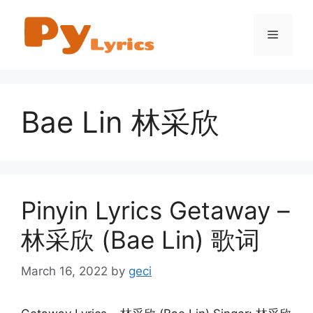
Skip
to
Menu
content
Bae Lin 林采欣
Pinyin Lyrics Getaway –
林采欣 (Bae Lin) 歌词
March 16, 2022
by
geci