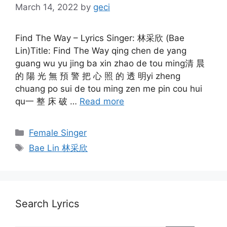
March 14, 2022
by
geci
Find The Way – Lyrics Singer: 林采欣 (Bae
Lin)Title: Find The Way qing chen de yang
guang wu yu jing ba xin zhao de tou ming清 晨
的 陽 光 無 預 警 把 心 照 的 透 明yi zheng
chuang po sui de tou ming zen me pin cou hui
qu一 整 床 破 …
Read more
Categories
Female Singer
Tags
Bae Lin 林采欣
Search Lyrics