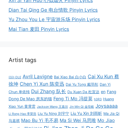
Xin Si Yan Huo 心似烟火 Pinyin Lyrics
Dian Tai Qing Ge 电台情歌 Pinyin Lyrics
Yu Zhou You Le 宇宙游乐场 Pinyin Lyrics
Mai Tian 麦田 Pinyin Lyrics
Artist tags
Avril Lavigne
Cai Xu Kun 蔡
Bai Xiao Bai 白小白
(G)I-DLE
徐坤
Chen Yi Xun 陈奕迅
Dai Yu Tong 戴羽彤
Dan Yi
Dui Zhang 队长
en
Fang
Chun 单依纯
Du Xuan Da 杜宣达
Feng Ti Mo 冯提莫
Dong De Mao 房东的猫
Huang
h3R3
Joysaaaa
Xiao Yun 黄霄雲
Jackson Wang 王嘉尔
Jin Min Qi 金玟岐
Liu Yu Xin 刘雨昕
Liu Yu Ning 刘宇宁
Ma Jia Qi
Li Rong Hao 李荣浩
Mao Bu Yi 毛不易
Ma Si Wei 马思唯
Mo Jiao
马嘉祺