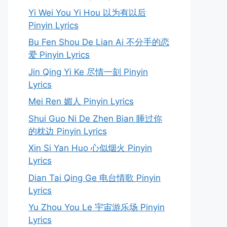
Yi Wei You Yi Hou 以为有以后
Pinyin Lyrics
Bu Fen Shou De Lian Ai 不分手的恋
爱 Pinyin Lyrics
Jin Qing Yi Ke 尽情一刻 Pinyin
Lyrics
Mei Ren 媚人 Pinyin Lyrics
Shui Guo Ni De Zhen Bian 睡过你
的枕边 Pinyin Lyrics
Xin Si Yan Huo 心似烟火 Pinyin
Lyrics
Dian Tai Qing Ge 电台情歌 Pinyin
Lyrics
Yu Zhou You Le 宇宙游乐场 Pinyin
Lyrics