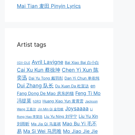
Mai Tian 麦田 Pinyin Lyrics
Artist tags
Avril Lavigne
Bai Xiao Bai 白小白
(G)I-DLE
Cai Xu Kun 蔡徐坤
Chen Yi Xun 陈
奕迅
Dai Yu Tong 戴羽彤
Dan Yi Chun 单依纯
Dui Zhang 队长
en
Du Xuan Da 杜宣达
Feng Ti Mo
Fang Dong De Mao 房东的猫
冯提莫
Huang Xiao Yun 黄霄雲
h3R3
Jackson
Joysaaaa
Wang 王嘉尔
Jin Min Qi 金玟岐
Li
Liu Yu Xin
Liu Yu Ning 刘宇宁
Rong Hao 李荣浩
Mao Bu Yi 毛不
刘雨昕
Ma Jia Qi 马嘉祺
易
Ma Si Wei 马思唯
Mo Jiao Jie Jie