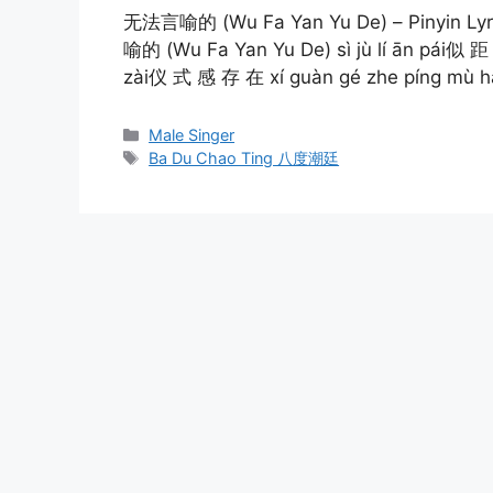
无法言喻的 (Wu Fa Yan Yu De) – Pinyin Lyr
喻的 (Wu Fa Yan Yu De) sì jù lí ān pái似 
zài仪 式 感 存 在 xí guàn gé zhe píng mù h
Categories
Male Singer
Tags
Ba Du Chao Ting 八度潮廷