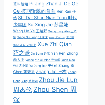
Pi Jing Zhan Ji De Ge
莫叫姐姐
Ge 披荆斩棘的哥哥
Ren Ran 任
Shi Dai Shao Nian Tuan 时代
然
Su Xing Jie 苏星婕
少年团
Wang He Ye 王赫野
Wang Jing Wen 王靖
雯
Wang Su Long 汪苏泷
Wang Xin Ling 王心凌
Xue Zhi Qian
Xiao A Qi 小阿七
薛之谦
Yan Ren Zhong
Xu Song 许嵩
颜人中
ycccc
Yin Xi Mian 尹昔眠
Yuan Xiao
Zhang Bi
Wei 袁小葳
Yu Dong Ran 于冬然
Zhang Jie 张杰
Chen 张碧晨
Zhang
Zhou Jie Lun
Liang Ying 张靓颖
Zhou Shen 周
周杰伦
深