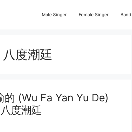
Male Singer
Female Singer
Band
ng 八度潮廷
喻的 (Wu Fa Yan Yu De)
ng 八度潮廷