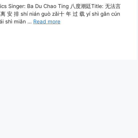
ics Singer: Ba Du Chao Ting 八度潮廷Title: 无法言
距 离 安 排 shí nián guò zǎi十 年 过 载 yí shì gǎn cún
ái shì miǎn …
Read more