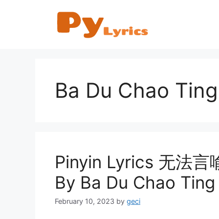
Skip
to
content
Ba Du Chao Ti
Pinyin Lyrics 无法言
By Ba Du Chao Ti
February 10, 2023
by
geci