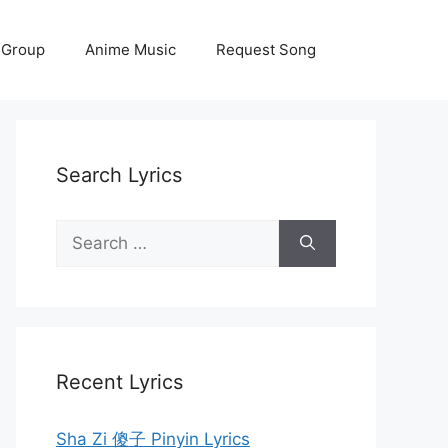
 Group
Anime Music
Request Song
Search Lyrics
Search
for:
Recent Lyrics
Sha Zi 傻子 Pinyin Lyrics