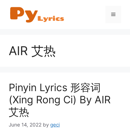
Skip
to
Menu
content
AIR 艾热
Pinyin Lyrics 形容词
(Xing Rong Ci) By AIR
艾热
June 14, 2022
by
geci