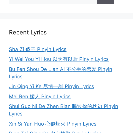
for:
Recent Lyrics
Sha Zi 傻子 Pinyin Lyrics
Yi Wei You Yi Hou 以为有以后 Pinyin Lyrics
Bu Fen Shou De Lian Ai 不分手的恋爱 Pinyin
Lyrics
Jin Qing Yi Ke 尽情一刻 Pinyin Lyrics
Mei Ren 媚人 Pinyin Lyrics
Shui Guo Ni De Zhen Bian 睡过你的枕边 Pinyin
Lyrics
Xin Si Yan Huo 心似烟火 Pinyin Lyrics