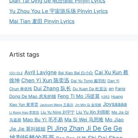
Dian Tai Qing Ge 电台情歌 Pinyin Lyrics
Yu Zhou You Le 宇宙游乐场 Pinyin Lyrics
Mai Tian 麦田 Pinyin Lyrics
Artist tags
Avril Lavigne
Cai Xu Kun 蔡
Bai Xiao Bai 白小白
(G)I-DLE
徐坤
Chen Yi Xun 陈奕迅
Dai Yu Tong 戴羽彤
Dan Yi
Dui Zhang 队长
en
Fang
Chun 单依纯
Du Xuan Da 杜宣达
Feng Ti Mo 冯提莫
Dong De Mao 房东的猫
Huang
h3R3
Joysaaaa
Xiao Yun 黄霄雲
Jackson Wang 王嘉尔
Jin Min Qi 金玟岐
Liu Yu Xin 刘雨昕
Liu Yu Ning 刘宇宁
Ma Jia Qi
Li Rong Hao 李荣浩
Mao Bu Yi 毛不易
Ma Si Wei 马思唯
Mo Jiao
马嘉祺
Pi Jing Zhan Ji De Ge Ge
Jie Jie 莫叫姐姐
披荆斩棘的哥哥