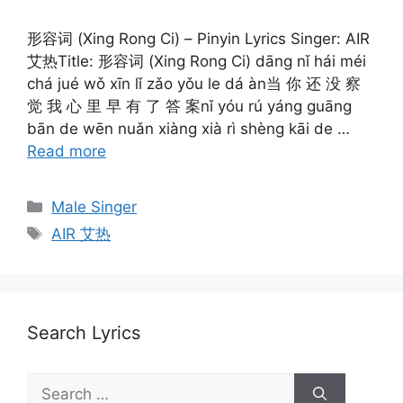
形容词 (Xing Rong Ci) – Pinyin Lyrics Singer: AIR
艾热Title: 形容词 (Xing Rong Ci) dāng nǐ hái méi
chá jué wǒ xīn lǐ zǎo yǒu le dá àn当 你 还 没 察
觉 我 心 里 早 有 了 答 案nǐ yóu rú yáng guāng
bān de wēn nuǎn xiàng xià rì shèng kāi de …
Read more
Categories
Male Singer
Tags
AIR 艾热
Search Lyrics
Search