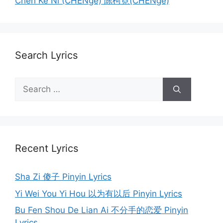
Chen Ke Ni (CHENge) 陈柯霓(CHENge)
Search Lyrics
Search
for:
Recent Lyrics
Sha Zi 傻子 Pinyin Lyrics
Yi Wei You Yi Hou 以为有以后 Pinyin Lyrics
Bu Fen Shou De Lian Ai 不分手的恋爱 Pinyin
Lyrics