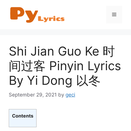
Skip
to
Menu
content
Shi Jian Guo Ke 时
间过客 Pinyin Lyrics
By Yi Dong 以冬
September 29, 2021
by
geci
Contents