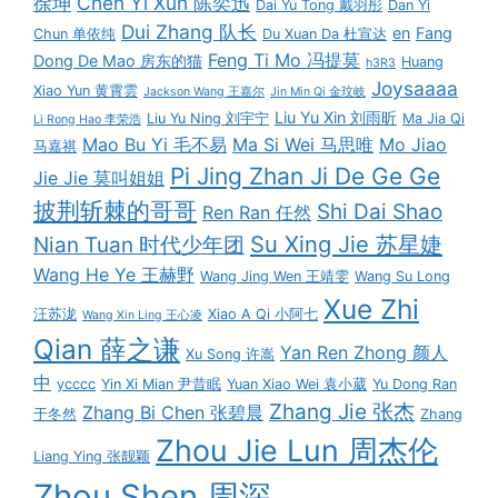
徐坤
Chen Yi Xun 陈奕迅
Dai Yu Tong 戴羽彤
Dan Yi
Dui Zhang 队长
en
Fang
Chun 单依纯
Du Xuan Da 杜宣达
Feng Ti Mo 冯提莫
Dong De Mao 房东的猫
Huang
h3R3
Joysaaaa
Xiao Yun 黄霄雲
Jackson Wang 王嘉尔
Jin Min Qi 金玟岐
Liu Yu Xin 刘雨昕
Liu Yu Ning 刘宇宁
Ma Jia Qi
Li Rong Hao 李荣浩
Mao Bu Yi 毛不易
Ma Si Wei 马思唯
Mo Jiao
马嘉祺
Pi Jing Zhan Ji De Ge Ge
Jie Jie 莫叫姐姐
披荆斩棘的哥哥
Shi Dai Shao
Ren Ran 任然
Su Xing Jie 苏星婕
Nian Tuan 时代少年团
Wang He Ye 王赫野
Wang Jing Wen 王靖雯
Wang Su Long
Xue Zhi
汪苏泷
Xiao A Qi 小阿七
Wang Xin Ling 王心凌
Qian 薛之谦
Yan Ren Zhong 颜人
Xu Song 许嵩
中
ycccc
Yin Xi Mian 尹昔眠
Yuan Xiao Wei 袁小葳
Yu Dong Ran
Zhang Jie 张杰
Zhang Bi Chen 张碧晨
于冬然
Zhang
Zhou Jie Lun 周杰伦
Liang Ying 张靓颖
Zhou Shen 周深