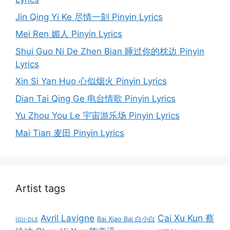
Jin Qing Yi Ke 尽情一刻 Pinyin Lyrics
Mei Ren 媚人 Pinyin Lyrics
Shui Guo Ni De Zhen Bian 睡过你的枕边 Pinyin
Lyrics
Xin Si Yan Huo 心似烟火 Pinyin Lyrics
Dian Tai Qing Ge 电台情歌 Pinyin Lyrics
Yu Zhou You Le 宇宙游乐场 Pinyin Lyrics
Mai Tian 麦田 Pinyin Lyrics
Artist tags
Avril Lavigne
Cai Xu Kun 蔡
Bai Xiao Bai 白小白
(G)I-DLE