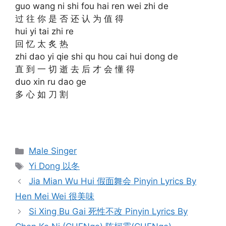
guo wang ni shi fou hai ren wei zhi de
过 往 你 是 否 还 认 为 值 得
hui yi tai zhi re
回 忆 太 炙 热
zhi dao yi qie shi qu hou cai hui dong de
直 到 一 切 逝 去 后 才 会 懂 得
duo xin ru dao ge
多 心 如 刀 割
Categories
Male Singer
Tags
Yi Dong 以冬
Post
Jia Mian Wu Hui 假面舞会 Pinyin Lyrics By
navigation
Hen Mei Wei 很美味
Si Xing Bu Gai 死性不改 Pinyin Lyrics By