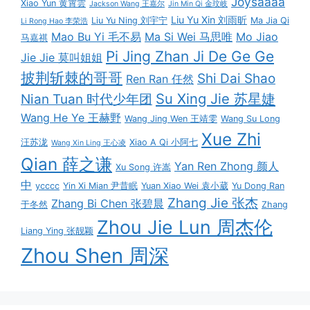
Joysaaaa
Xiao Yun 黄霄雲
Jackson Wang 王嘉尔
Jin Min Qi 金玟岐
Liu Yu Xin 刘雨昕
Liu Yu Ning 刘宇宁
Ma Jia Qi
Li Rong Hao 李荣浩
Mao Bu Yi 毛不易
Ma Si Wei 马思唯
Mo Jiao
马嘉祺
Pi Jing Zhan Ji De Ge Ge
Jie Jie 莫叫姐姐
披荆斩棘的哥哥
Shi Dai Shao
Ren Ran 任然
Su Xing Jie 苏星婕
Nian Tuan 时代少年团
Wang He Ye 王赫野
Wang Jing Wen 王靖雯
Wang Su Long
Xue Zhi
汪苏泷
Xiao A Qi 小阿七
Wang Xin Ling 王心凌
Qian 薛之谦
Yan Ren Zhong 颜人
Xu Song 许嵩
中
ycccc
Yin Xi Mian 尹昔眠
Yuan Xiao Wei 袁小葳
Yu Dong Ran
Zhang Jie 张杰
Zhang Bi Chen 张碧晨
于冬然
Zhang
Zhou Jie Lun 周杰伦
Liang Ying 张靓颖
Zhou Shen 周深