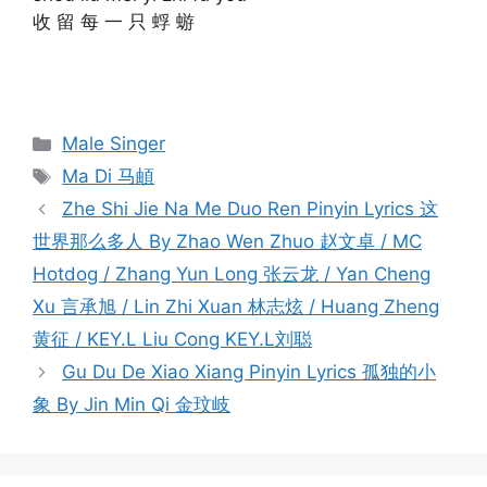
收 留 每 一 只 蜉 蝣
Categories
Male Singer
Tags
Ma Di 马頔
Post
Zhe Shi Jie Na Me Duo Ren Pinyin Lyrics 这
navigation
世界那么多人 By Zhao Wen Zhuo 赵文卓 / MC
Hotdog / Zhang Yun Long 张云龙 / Yan Cheng
Xu 言承旭 / Lin Zhi Xuan 林志炫 / Huang Zheng
黄征 / KEY.L Liu Cong KEY.L刘聪
Gu Du De Xiao Xiang Pinyin Lyrics 孤独的小
象 By Jin Min Qi 金玟岐