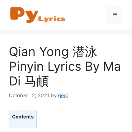
Skip
to
Menu
content
Qian Yong 潜泳
Pinyin Lyrics By Ma
Di 马頔
October 12, 2021
by
geci
Contents