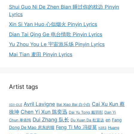
Shui Guo Ni De Zhen Bian 睡过你的枕边 Pinyin
Lyrics
Xin Si Yan Huo 心似烟火 Pinyin Lyrics
Dian Tai Qing Ge 电台情歌 Pinyin Lyrics
Yu Zhou You Le 宇宙游乐场 Pinyin Lyrics
Mai Tian 麦田 Pinyin Lyrics
Artist tags
Avril Lavigne
Cai Xu Kun 蔡
Bai Xiao Bai 白小白
(G)I-DLE
徐坤
Chen Yi Xun 陈奕迅
Dai Yu Tong 戴羽彤
Dan Yi
Dui Zhang 队长
en
Fang
Chun 单依纯
Du Xuan Da 杜宣达
Feng Ti Mo 冯提莫
Dong De Mao 房东的猫
Huang
h3R3