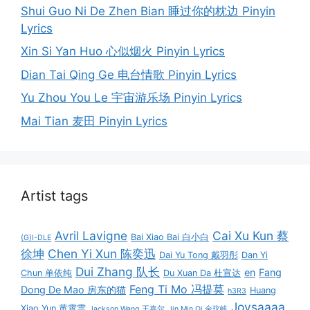
Shui Guo Ni De Zhen Bian 睡过你的枕边 Pinyin
Lyrics
Xin Si Yan Huo 心似烟火 Pinyin Lyrics
Dian Tai Qing Ge 电台情歌 Pinyin Lyrics
Yu Zhou You Le 宇宙游乐场 Pinyin Lyrics
Mai Tian 麦田 Pinyin Lyrics
Artist tags
Avril Lavigne
Cai Xu Kun 蔡
Bai Xiao Bai 白小白
(G)I-DLE
徐坤
Chen Yi Xun 陈奕迅
Dai Yu Tong 戴羽彤
Dan Yi
Dui Zhang 队长
en
Fang
Chun 单依纯
Du Xuan Da 杜宣达
Feng Ti Mo 冯提莫
Dong De Mao 房东的猫
Huang
h3R3
Joysaaaa
Xiao Yun 黄霄雲
Jackson Wang 王嘉尔
Jin Min Qi 金玟岐