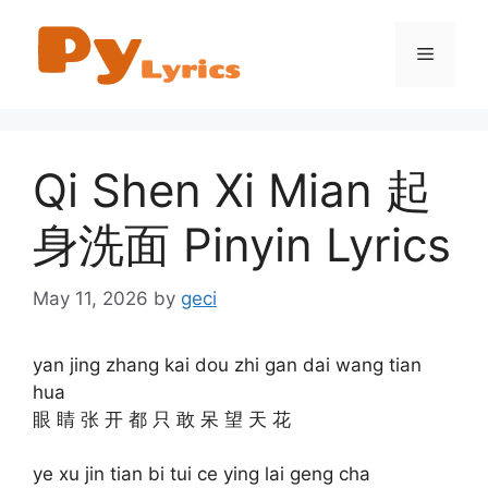
Skip
to
Menu
content
Qi Shen Xi Mian 起
身洗面 Pinyin Lyrics
May 11, 2026
by
geci
yan jing zhang kai dou zhi gan dai wang tian
hua
眼 睛 张 开 都 只 敢 呆 望 天 花
ye xu jin tian bi tui ce ying lai geng cha