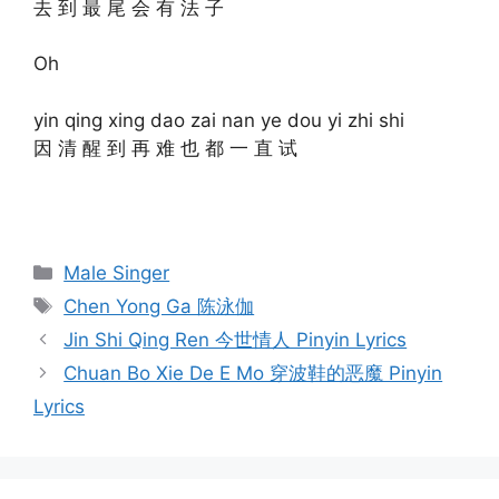
去 到 最 尾 会 有 法 子
Oh
yin qing xing dao zai nan ye dou yi zhi shi
因 清 醒 到 再 难 也 都 一 直 试
Categories
Male Singer
Tags
Chen Yong Ga 陈泳伽
Post
Jin Shi Qing Ren 今世情人 Pinyin Lyrics
navigation
Chuan Bo Xie De E Mo 穿波鞋的恶魔 Pinyin
Lyrics