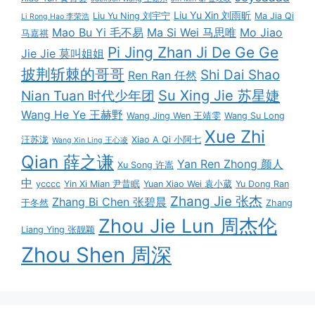
Liu Yu Xin 刘雨昕
Liu Yu Ning 刘宇宁
Ma Jia Qi
Li Rong Hao 李荣浩
Mao Bu Yi 毛不易
Ma Si Wei 马思唯
Mo Jiao
马嘉祺
Pi Jing Zhan Ji De Ge Ge
Jie Jie 莫叫姐姐
披荆斩棘的哥哥
Shi Dai Shao
Ren Ran 任然
Su Xing Jie 苏星婕
Nian Tuan 时代少年团
Wang He Ye 王赫野
Wang Jing Wen 王靖雯
Wang Su Long
Xue Zhi
汪苏泷
Xiao A Qi 小阿七
Wang Xin Ling 王心凌
Qian 薛之谦
Yan Ren Zhong 颜人
Xu Song 许嵩
中
ycccc
Yin Xi Mian 尹昔眠
Yuan Xiao Wei 袁小葳
Yu Dong Ran
Zhang Jie 张杰
Zhang Bi Chen 张碧晨
于冬然
Zhang
Zhou Jie Lun 周杰伦
Liang Ying 张靓颖
Zhou Shen 周深