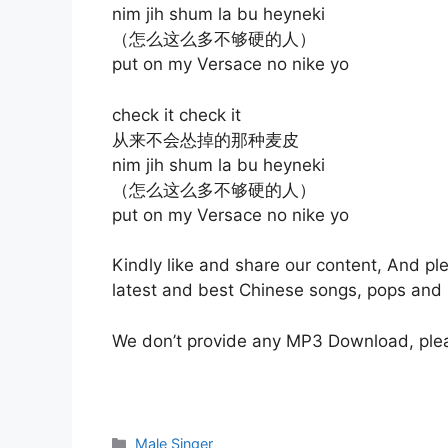
nim jih shum la bu heyneki
（怎么这么多不够硬的人）
put on my Versace no nike yo
check it check it
从来不会怂掉的那种麦皮
nim jih shum la bu heyneki
（怎么这么多不够硬的人）
put on my Versace no nike yo
Kindly like and share our content, And p
latest and best Chinese songs, pops and 
We don’t provide any MP3 Download, pleas
Categories
Male Singer