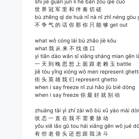
shì jiè guàn jūn lǐ hé bàn zòu qiē cuō
世 界 冠 军 里 和 伴 奏 切 磋
bù zhēng qì de huà nǐ nà nǐ zhǐ néng gòu 
不 争 气 的 话 你 那 你 只 能 够 get out
what wǒ cóng lái bù zhǎo jiè kǒu
what 我 从 来 不 找 借 口
yì tiān dào wǎn sī xiǎng shàng mian gēn lǎ
一 天 到 晚 思 想 上 面 跟 老 赖 玉 battle
jiē tóu yīng xióng wǒ men represent ghett
街 头 英 雄 我 们 represent ghetto
when i say freeze nǐ zuì hǎo jiù bié dòng
when i say freeze 你 最 好 就 别 动
zhuàng tài yì zhí zài wǒ bù xū yào mài dò
状 态 一 直 在 我 不 需 要 脉 动
yǒu xiē lǎo gǔ tou hái xiǎng gēn wǒ jué d
有 些 老 骨 头 还 想 跟 我 决 斗