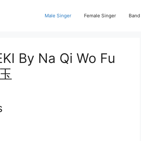
Male Singer
Female Singer
Band
EKI By Na Qi Wo Fu
y玉
s