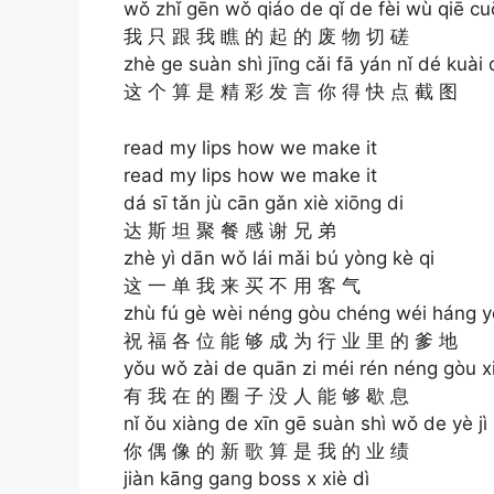
wǒ zhǐ gēn wǒ qiáo de qǐ de fèi wù qiē cu
我 只 跟 我 瞧 的 起 的 废 物 切 磋
zhè ge suàn shì jīng cǎi fā yán nǐ dé kuài d
这 个 算 是 精 彩 发 言 你 得 快 点 截 图
read my lips how we make it
read my lips how we make it
dá sī tǎn jù cān gǎn xiè xiōng di
达 斯 坦 聚 餐 感 谢 兄 弟
zhè yì dān wǒ lái mǎi bú yòng kè qi
这 一 单 我 来 买 不 用 客 气
zhù fú gè wèi néng gòu chéng wéi háng yè 
祝 福 各 位 能 够 成 为 行 业 里 的 爹 地
yǒu wǒ zài de quān zi méi rén néng gòu xi
有 我 在 的 圈 子 没 人 能 够 歇 息
nǐ ǒu xiàng de xīn gē suàn shì wǒ de yè jì
你 偶 像 的 新 歌 算 是 我 的 业 绩
jiàn kāng gang boss x xiè dì