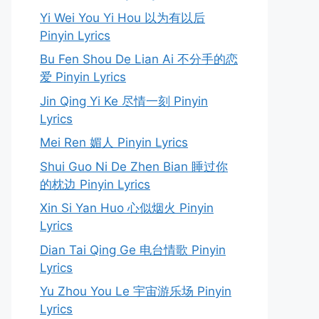
Yi Wei You Yi Hou 以为有以后
Pinyin Lyrics
Bu Fen Shou De Lian Ai 不分手的恋
爱 Pinyin Lyrics
Jin Qing Yi Ke 尽情一刻 Pinyin
Lyrics
Mei Ren 媚人 Pinyin Lyrics
Shui Guo Ni De Zhen Bian 睡过你
的枕边 Pinyin Lyrics
Xin Si Yan Huo 心似烟火 Pinyin
Lyrics
Dian Tai Qing Ge 电台情歌 Pinyin
Lyrics
Yu Zhou You Le 宇宙游乐场 Pinyin
Lyrics