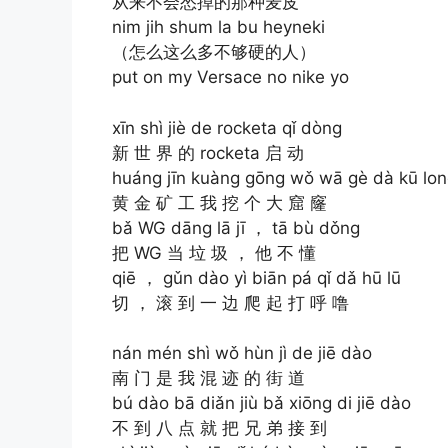
从来不会怂掉的那种麦皮
nim jih shum la bu heyneki
（怎么这么多不够硬的人）
put on my Versace no nike yo
xīn shì jiè de rocketa qǐ dòng
新 世 界 的 rocketa 启 动
huáng jīn kuàng gōng wǒ wā gè dà kū lo
黄 金 矿 工 我 挖 个 大 窟 窿
bǎ WG dāng lā jī ， tā bù dǒng
把 WG 当 垃 圾 ， 他 不 懂
qiē ， gǔn dào yì biān pá qǐ dǎ hū lū
切 ， 滚 到 一 边 爬 起 打 呼 噜
nán mén shì wǒ hùn jì de jiē dào
南 门 是 我 混 迹 的 街 道
bú dào bā diǎn jiù bǎ xiōng di jiē dào
不 到 八 点 就 把 兄 弟 接 到