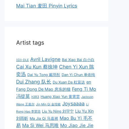
Mai Tian 麦田 Pinyin Lyrics
Artist tags
Avril Lavigne
Bai Xiao Bai 白小白
(G)I-DLE
Cai Xu Kun 蔡徐坤
Chen Yi Xun 陈
奕迅
Dai Yu Tong 戴羽彤
Dan Yi Chun 单依纯
Dui Zhang 队长
en
Du Xuan Da 杜宣达
Feng Ti Mo
Fang Dong De Mao 房东的猫
冯提莫
Huang Xiao Yun 黄霄雲
h3R3
Jackson
Joysaaaa
Wang 王嘉尔
Jin Min Qi 金玟岐
Li
Liu Yu Xin
Liu Yu Ning 刘宇宁
Rong Hao 李荣浩
Mao Bu Yi 毛不
刘雨昕
Ma Jia Qi 马嘉祺
易
Ma Si Wei 马思唯
Mo Jiao Jie Jie