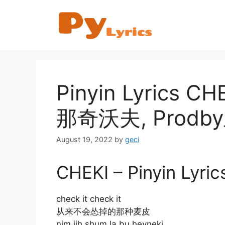
Skip
to
content
Pinyin Lyrics CH
那奇沃夫, Prodb
August 19, 2022
by
geci
CHEKI – Pinyin Lyric
check it check it
从来不会怂掉的那种麦皮
nim jih shum la bu heyneki