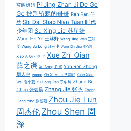
Pi Jing Zhan Ji De Ge
莫叫姐姐
Ge 披荆斩棘的哥哥
Ren Ran 任
Shi Dai Shao Nian Tuan 时代
然
Su Xing Jie 苏星婕
少年团
Wang He Ye 王赫野
Wang Jing Wen 王靖
雯
Wang Su Long 汪苏泷
Wang Xin Ling 王心凌
Xue Zhi Qian
Xiao A Qi 小阿七
薛之谦
Yan Ren Zhong
Xu Song 许嵩
颜人中
ycccc
Yin Xi Mian 尹昔眠
Yuan Xiao
Zhang Bi
Wei 袁小葳
Yu Dong Ran 于冬然
Zhang Jie 张杰
Chen 张碧晨
Zhang
Zhou Jie Lun
Liang Ying 张靓颖
Zhou Shen 周
周杰伦
深