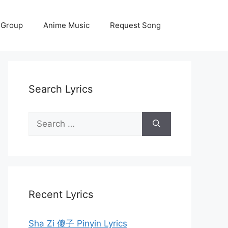
 Group
Anime Music
Request Song
Search Lyrics
Search
for:
Recent Lyrics
Sha Zi 傻子 Pinyin Lyrics