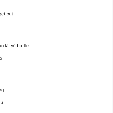
get out
o lài yù battle
o
ng
òu