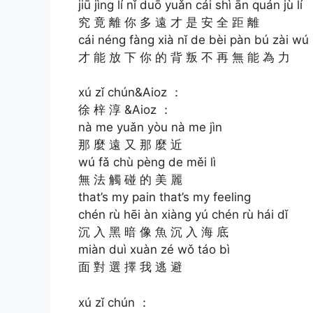
jiū jìng lí nǐ duō yuǎn cái shì ān quán jù lí
究 竟 離 你 多 遠 才 是 安 全 距 離
cái néng fàng xià nǐ de bèi pàn bú zài wú 
才 能 放 下 你 的 背 叛 不 再 無 能 為 力
xú zǐ chún&Aioz ：
徐 梓 淳 &Aioz ：
nà me yuǎn yòu nà me jìn
那 麼 遠 又 那 麼 近
wú fǎ chù pèng de měi lì
無 法 觸 碰 的 美 麗
that’s my pain that’s my feeling
chén rù hēi àn xiàng yú chén rù hái dǐ
沉 入 黑 暗 像 魚 沉 入 海 底
miàn duì xuàn zé wǒ táo bì
面 對 選 擇 我 逃 避
xú zǐ chún ：