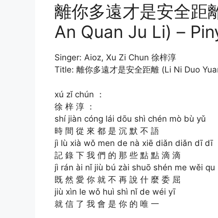
離你多遠才是安全距離 (Li 
An Quan Ju Li) – Pin
Singer: Aioz, Xu Zi Chun 徐梓淳
Title: 離你多遠才是安全距離 (Li Ni Duo Yuan C
xú zǐ chún ：
徐 梓 淳 ：
shí jiàn cóng lái dōu shì chén mò bù yǔ
時 間 從 來 都 是 沉 默 不 語
jì lù xià wǒ men de nà xiē diǎn diǎn dī dī
記 錄 下 我 們 的 那 些 點 點 滴 滴
jì rán ài nǐ jiù bú zài shuō shén me wěi qu
既 然 愛 你 就 不 再 說 什 麼 委 屈
jiù xìn le wǒ huì shì nǐ de wéi yī
就 信 了 我 會 是 你 的 唯 一