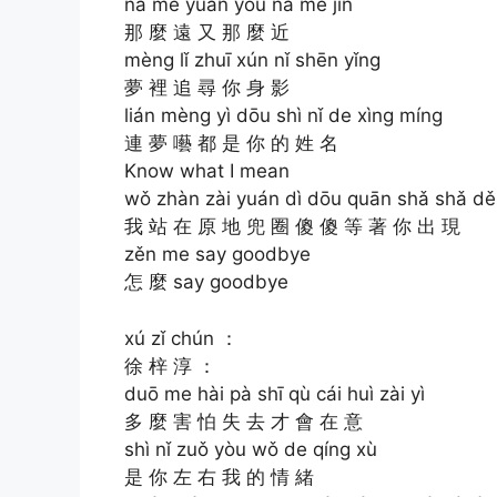
nà me yuǎn yòu nà me jìn
那 麼 遠 又 那 麼 近
mèng lǐ zhuī xún nǐ shēn yǐng
夢 裡 追 尋 你 身 影
lián mèng yì dōu shì nǐ de xìng míng
連 夢 囈 都 是 你 的 姓 名
Know what I mean
wǒ zhàn zài yuán dì dōu quān shǎ shǎ dě
我 站 在 原 地 兜 圈 傻 傻 等 著 你 出 現
zěn me say goodbye
怎 麼 say goodbye
xú zǐ chún ：
徐 梓 淳 ：
duō me hài pà shī qù cái huì zài yì
多 麼 害 怕 失 去 才 會 在 意
shì nǐ zuǒ yòu wǒ de qíng xù
是 你 左 右 我 的 情 緒