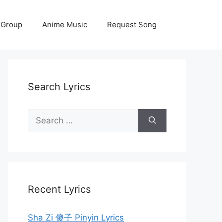
 Group
Anime Music
Request Song
Search Lyrics
Search
for:
Recent Lyrics
Sha Zi 傻子 Pinyin Lyrics