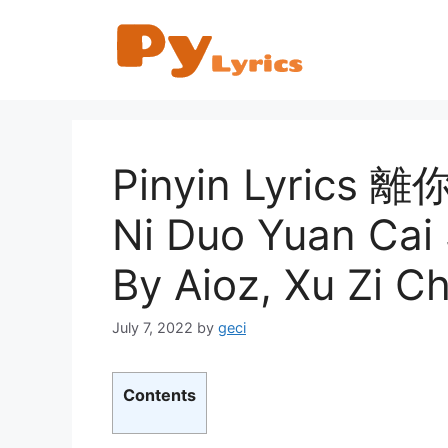
Skip
to
content
Pinyin Lyric
Ni Duo Yuan Cai 
By Aioz, Xu Zi
July 7, 2022
by
geci
Contents