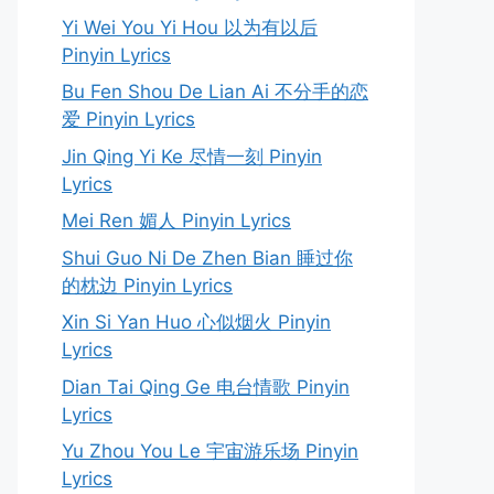
Yi Wei You Yi Hou 以为有以后
Pinyin Lyrics
Bu Fen Shou De Lian Ai 不分手的恋
爱 Pinyin Lyrics
Jin Qing Yi Ke 尽情一刻 Pinyin
Lyrics
Mei Ren 媚人 Pinyin Lyrics
Shui Guo Ni De Zhen Bian 睡过你
的枕边 Pinyin Lyrics
Xin Si Yan Huo 心似烟火 Pinyin
Lyrics
Dian Tai Qing Ge 电台情歌 Pinyin
Lyrics
Yu Zhou You Le 宇宙游乐场 Pinyin
Lyrics