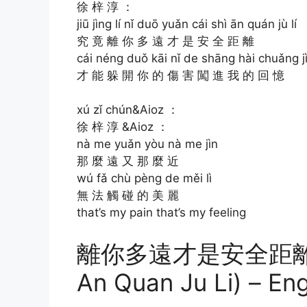
徐 梓 淳 ：
jiū jìng lí nǐ duō yuǎn cái shì ān quán jù lí
究 竟 離 你 多 遠 才 是 安 全 距 離
cái néng duǒ kāi nǐ de shāng hài chuǎng j
才 能 躲 開 你 的 傷 害 闖 進 我 的 回 憶
xú zǐ chún&Aioz ：
徐 梓 淳 &Aioz ：
nà me yuǎn yòu nà me jìn
那 麼 遠 又 那 麼 近
wú fǎ chù pèng de měi lì
無 法 觸 碰 的 美 麗
that’s my pain that’s my feeling
離你多遠才是安全距離 (Li 
An Quan Ju Li) – Eng