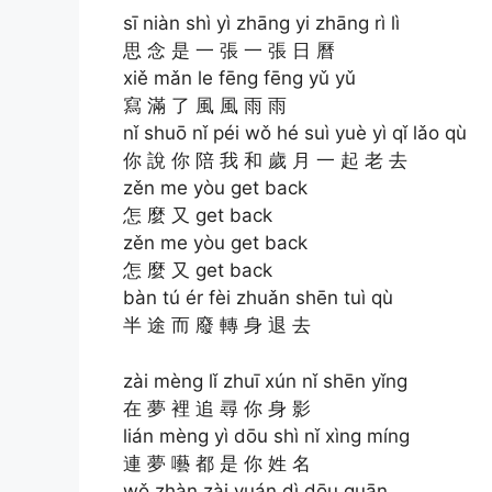
sī niàn shì yì zhāng yi zhāng rì lì
思 念 是 一 張 一 張 日 曆
xiě mǎn le fēng fēng yǔ yǔ
寫 滿 了 風 風 雨 雨
nǐ shuō nǐ péi wǒ hé suì yuè yì qǐ lǎo qù
你 說 你 陪 我 和 歲 月 一 起 老 去
zěn me yòu get back
怎 麼 又 get back
zěn me yòu get back
怎 麼 又 get back
bàn tú ér fèi zhuǎn shēn tuì qù
半 途 而 廢 轉 身 退 去
zài mèng lǐ zhuī xún nǐ shēn yǐng
在 夢 裡 追 尋 你 身 影
lián mèng yì dōu shì nǐ xìng míng
連 夢 囈 都 是 你 姓 名
wǒ zhàn zài yuán dì dōu quān