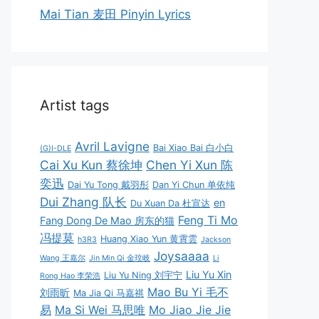
Mai Tian 麦田 Pinyin Lyrics
Artist tags
Avril Lavigne
Bai Xiao Bai 白小白
(G)I-DLE
Cai Xu Kun 蔡徐坤
Chen Yi Xun 陈
奕迅
Dai Yu Tong 戴羽彤
Dan Yi Chun 单依纯
Dui Zhang 队长
en
Du Xuan Da 杜宣达
Feng Ti Mo
Fang Dong De Mao 房东的猫
冯提莫
Huang Xiao Yun 黄霄雲
h3R3
Jackson
Joysaaaa
Wang 王嘉尔
Jin Min Qi 金玟岐
Li
Liu Yu Xin
Liu Yu Ning 刘宇宁
Rong Hao 李荣浩
Mao Bu Yi 毛不
刘雨昕
Ma Jia Qi 马嘉祺
易
Ma Si Wei 马思唯
Mo Jiao Jie Jie