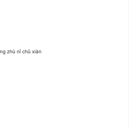
ng zhù nǐ chū xiàn