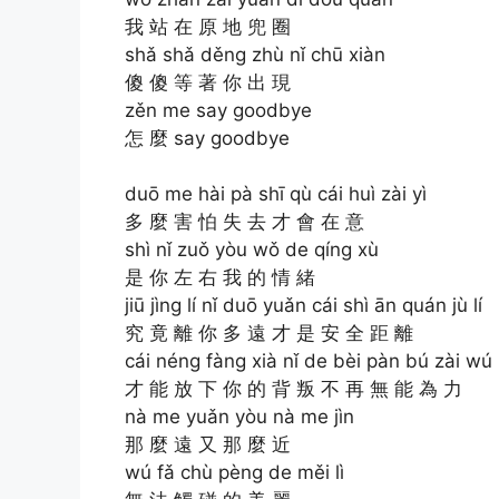
我 站 在 原 地 兜 圈
shǎ shǎ děng zhù nǐ chū xiàn
傻 傻 等 著 你 出 現
zěn me say goodbye
怎 麼 say goodbye
duō me hài pà shī qù cái huì zài yì
多 麼 害 怕 失 去 才 會 在 意
shì nǐ zuǒ yòu wǒ de qíng xù
是 你 左 右 我 的 情 緒
jiū jìng lí nǐ duō yuǎn cái shì ān quán jù lí
究 竟 離 你 多 遠 才 是 安 全 距 離
cái néng fàng xià nǐ de bèi pàn bú zài wú 
才 能 放 下 你 的 背 叛 不 再 無 能 為 力
nà me yuǎn yòu nà me jìn
那 麼 遠 又 那 麼 近
wú fǎ chù pèng de měi lì