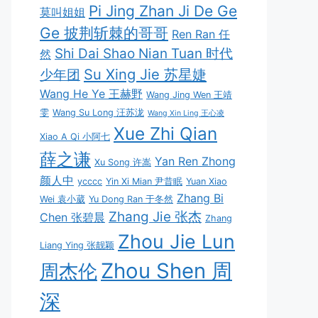
Pi Jing Zhan Ji De Ge
莫叫姐姐
Ge 披荆斩棘的哥哥
Ren Ran 任
Shi Dai Shao Nian Tuan 时代
然
Su Xing Jie 苏星婕
少年团
Wang He Ye 王赫野
Wang Jing Wen 王靖
雯
Wang Su Long 汪苏泷
Wang Xin Ling 王心凌
Xue Zhi Qian
Xiao A Qi 小阿七
薛之谦
Yan Ren Zhong
Xu Song 许嵩
颜人中
ycccc
Yin Xi Mian 尹昔眠
Yuan Xiao
Zhang Bi
Wei 袁小葳
Yu Dong Ran 于冬然
Zhang Jie 张杰
Chen 张碧晨
Zhang
Zhou Jie Lun
Liang Ying 张靓颖
Zhou Shen 周
周杰伦
深