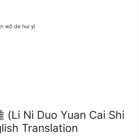
ìn wǒ de huí yì
Ni Duo Yuan Cai Shi
lish Translation