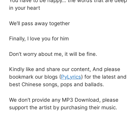
You have to be happy… the words that are deep
in your heart
We’ll pass away together
Finally, I love you for him
Don’t worry about me, it will be fine.
Kindly like and share our content, And please
bookmark our blogs (
PyLyrics
) for the latest and
best Chinese songs, pops and ballads.
We don’t provide any MP3 Download, please
support the artist by purchasing their music.