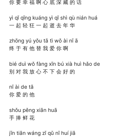
你 要 幸 福 啊 心 底 深 藏 的 话
yì qǐ qīng kuáng yì qǐ shì qù nián huá
一 起 轻 狂 一 起 逝 去 年 华
zhōng yú yǒu tā tì wǒ ài nǐ ā
终 于 有 他 替 我 爱 你 啊
bié duì wǒ fàng xīn bú xià huì hǎo de
别 对 我 放 心 不 下 会 好 的
nǐ ài de tā
你 爱 的 他
shǒu pěng xiān huā
手 捧 鲜 花
jīn tiān wáng zǐ qǔ nǐ huí jiā