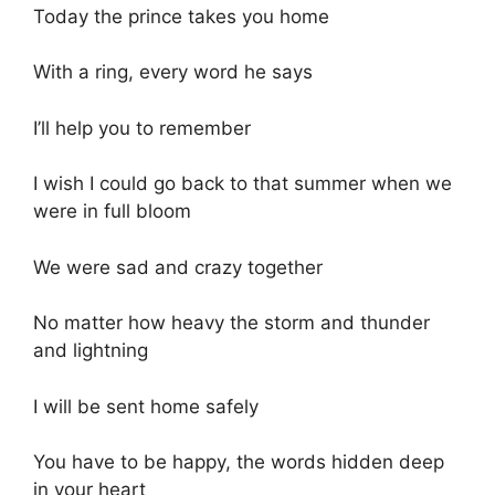
Today the prince takes you home
With a ring, every word he says
I’ll help you to remember
I wish I could go back to that summer when we
were in full bloom
We were sad and crazy together
No matter how heavy the storm and thunder
and lightning
I will be sent home safely
You have to be happy, the words hidden deep
in your heart