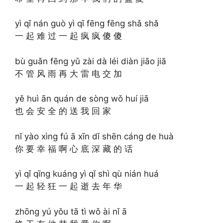
yì qǐ nán guò yì qǐ fēng fēng shǎ shǎ
一 起 难 过 一 起 疯 疯 傻 傻
bù guǎn fēng yǔ zài dà léi diàn jiāo jiā
不 管 风 雨 再 大 雷 电 交 加
yě huì ān quán de sòng wǒ huí jiā
也 会 安 全 的 送 我 回 家
nǐ yào xìng fú ā xīn dǐ shēn cáng de huà
你 要 幸 福 啊 心 底 深 藏 的 话
yì qǐ qīng kuáng yì qǐ shì qù nián huá
一 起 轻 狂 一 起 逝 去 年 华
zhōng yú yǒu tā tì wǒ ài nǐ ā