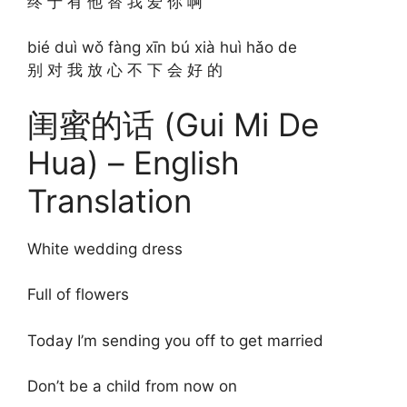
终 于 有 他 替 我 爱 你 啊
bié duì wǒ fàng xīn bú xià huì hǎo de
别 对 我 放 心 不 下 会 好 的
闺蜜的话 (Gui Mi De
Hua) – English
Translation
White wedding dress
Full of flowers
Today I’m sending you off to get married
Don’t be a child from now on