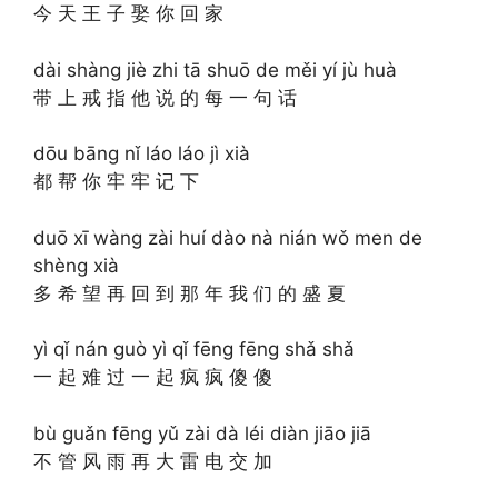
今 天 王 子 娶 你 回 家
dài shàng jiè zhi tā shuō de měi yí jù huà
带 上 戒 指 他 说 的 每 一 句 话
dōu bāng nǐ láo láo jì xià
都 帮 你 牢 牢 记 下
duō xī wàng zài huí dào nà nián wǒ men de
shèng xià
多 希 望 再 回 到 那 年 我 们 的 盛 夏
yì qǐ nán guò yì qǐ fēng fēng shǎ shǎ
一 起 难 过 一 起 疯 疯 傻 傻
bù guǎn fēng yǔ zài dà léi diàn jiāo jiā
不 管 风 雨 再 大 雷 电 交 加