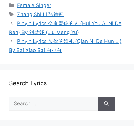
Categories
Female Singer
Tags
Zhang Shi Li 张诗莉
Post
Pinyin Lyrics 会有爱你的人 (Hui You Ai Ni De
navigation
Ren) By 刘梦妤 (Liu Meng Yu)
Pinyin Lyrics 欠你的婚礼 (Qian Ni De Hun Li)
By Bai Xiao Bai 白小白
Search Lyrics
Search
for: