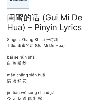
闺蜜的话 (Gui Mi De
Hua) – Pinyin Lyrics
Singer: Zhang Shi Li 张诗莉
Title: 闺蜜的话 (Gui Mi De Hua)
bái sè hūn shā
白 色 婚 纱
mǎn chǎng xiān huā
满 场 鲜 花
jīn tiān wǒ sòng nǐ chū jià
今 天 我 送 你 出 嫁