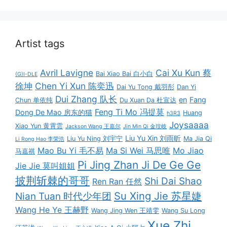
Artist tags
Avril Lavigne
Cai Xu Kun 蔡
Bai Xiao Bai 白小白
(G)I-DLE
徐坤
Chen Yi Xun 陈奕迅
Dai Yu Tong 戴羽彤
Dan Yi
Dui Zhang 队长
en
Fang
Chun 单依纯
Du Xuan Da 杜宣达
Feng Ti Mo 冯提莫
Dong De Mao 房东的猫
Huang
h3R3
Joysaaaa
Xiao Yun 黄霄雲
Jackson Wang 王嘉尔
Jin Min Qi 金玟岐
Liu Yu Xin 刘雨昕
Liu Yu Ning 刘宇宁
Ma Jia Qi
Li Rong Hao 李荣浩
Mao Bu Yi 毛不易
Ma Si Wei 马思唯
Mo Jiao
马嘉祺
Pi Jing Zhan Ji De Ge Ge
Jie Jie 莫叫姐姐
披荆斩棘的哥哥
Shi Dai Shao
Ren Ran 任然
Su Xing Jie 苏星婕
Nian Tuan 时代少年团
Wang He Ye 王赫野
Wang Jing Wen 王靖雯
Wang Su Long
Xue Zhi