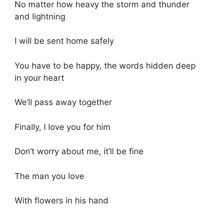
No matter how heavy the storm and thunder
and lightning
I will be sent home safely
You have to be happy, the words hidden deep
in your heart
We’ll pass away together
Finally, I love you for him
Don’t worry about me, it’ll be fine
The man you love
With flowers in his hand