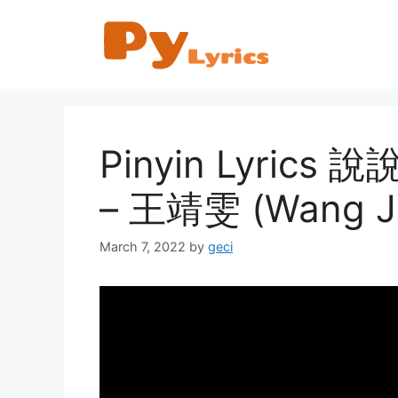
Skip
to
content
Pinyin Lyrics 說
– 王靖雯 (Wang J
March 7, 2022
by
geci