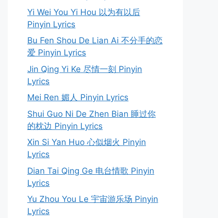
Yi Wei You Yi Hou 以为有以后
Pinyin Lyrics
Bu Fen Shou De Lian Ai 不分手的恋
爱 Pinyin Lyrics
Jin Qing Yi Ke 尽情一刻 Pinyin
Lyrics
Mei Ren 媚人 Pinyin Lyrics
Shui Guo Ni De Zhen Bian 睡过你
的枕边 Pinyin Lyrics
Xin Si Yan Huo 心似烟火 Pinyin
Lyrics
Dian Tai Qing Ge 电台情歌 Pinyin
Lyrics
Yu Zhou You Le 宇宙游乐场 Pinyin
Lyrics