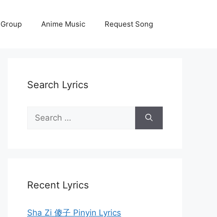
 Group
Anime Music
Request Song
Search Lyrics
Search
for:
Recent Lyrics
Sha Zi 傻子 Pinyin Lyrics