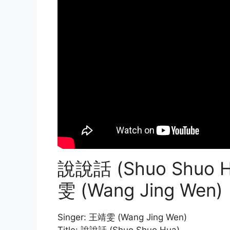
說說話 (Shuo Shuo Hu
雯 (Wang Jing Wen)
Singer: 王靖雯 (Wang Jing Wen)