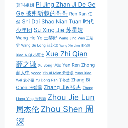
Pi Jing Zhan Ji De Ge
莫叫姐姐
Ge 披荆斩棘的哥哥
Ren Ran 任
Shi Dai Shao Nian Tuan 时代
然
Su Xing Jie 苏星婕
少年团
Wang He Ye 王赫野
Wang Jing Wen 王靖
雯
Wang Su Long 汪苏泷
Wang Xin Ling 王心凌
Xue Zhi Qian
Xiao A Qi 小阿七
薛之谦
Yan Ren Zhong
Xu Song 许嵩
颜人中
ycccc
Yin Xi Mian 尹昔眠
Yuan Xiao
Zhang Bi
Wei 袁小葳
Yu Dong Ran 于冬然
Zhang Jie 张杰
Chen 张碧晨
Zhang
Zhou Jie Lun
Liang Ying 张靓颖
Zhou Shen 周
周杰伦
深