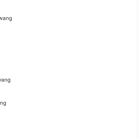
 wang
yang
ang