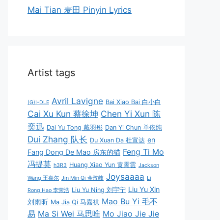
Mai Tian 麦田 Pinyin Lyrics
Artist tags
Avril Lavigne
Bai Xiao Bai 白小白
(G)I-DLE
Cai Xu Kun 蔡徐坤
Chen Yi Xun 陈
奕迅
Dai Yu Tong 戴羽彤
Dan Yi Chun 单依纯
Dui Zhang 队长
en
Du Xuan Da 杜宣达
Feng Ti Mo
Fang Dong De Mao 房东的猫
冯提莫
Huang Xiao Yun 黄霄雲
h3R3
Jackson
Joysaaaa
Wang 王嘉尔
Jin Min Qi 金玟岐
Li
Liu Yu Xin
Liu Yu Ning 刘宇宁
Rong Hao 李荣浩
Mao Bu Yi 毛不
刘雨昕
Ma Jia Qi 马嘉祺
易
Ma Si Wei 马思唯
Mo Jiao Jie Jie