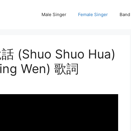
Male Singer
Female Singer
Band
說話 (Shuo Shuo Hua)
ing Wen) 歌詞