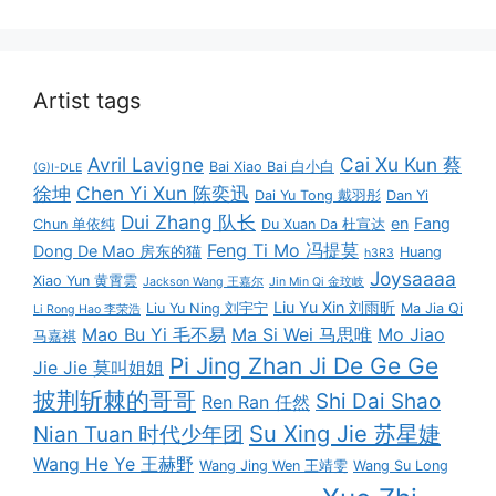
Artist tags
Avril Lavigne
Cai Xu Kun 蔡
Bai Xiao Bai 白小白
(G)I-DLE
徐坤
Chen Yi Xun 陈奕迅
Dai Yu Tong 戴羽彤
Dan Yi
Dui Zhang 队长
en
Fang
Chun 单依纯
Du Xuan Da 杜宣达
Feng Ti Mo 冯提莫
Dong De Mao 房东的猫
Huang
h3R3
Joysaaaa
Xiao Yun 黄霄雲
Jackson Wang 王嘉尔
Jin Min Qi 金玟岐
Liu Yu Xin 刘雨昕
Liu Yu Ning 刘宇宁
Ma Jia Qi
Li Rong Hao 李荣浩
Mao Bu Yi 毛不易
Ma Si Wei 马思唯
Mo Jiao
马嘉祺
Pi Jing Zhan Ji De Ge Ge
Jie Jie 莫叫姐姐
披荆斩棘的哥哥
Shi Dai Shao
Ren Ran 任然
Su Xing Jie 苏星婕
Nian Tuan 时代少年团
Wang He Ye 王赫野
Wang Jing Wen 王靖雯
Wang Su Long