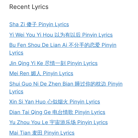
Recent Lyrics
Sha Zi 傻子 Pinyin Lyrics
Yi Wei You Yi Hou 以为有以后 Pinyin Lyrics
Bu Fen Shou De Lian Ai 不分手的恋爱 Pinyin
Lyrics
Jin Qing Yi Ke 尽情一刻 Pinyin Lyrics
Mei Ren 媚人 Pinyin Lyrics
Shui Guo Ni De Zhen Bian 睡过你的枕边 Pinyin
Lyrics
Xin Si Yan Huo 心似烟火 Pinyin Lyrics
Dian Tai Qing Ge 电台情歌 Pinyin Lyrics
Yu Zhou You Le 宇宙游乐场 Pinyin Lyrics
Mai Tian 麦田 Pinyin Lyrics