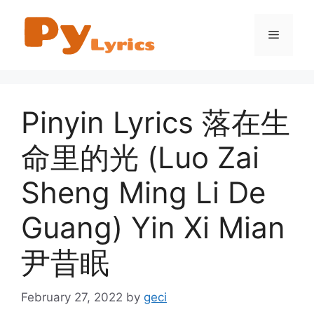
Skip
to
Menu
content
Pinyin Lyrics 落在生
命里的光 (Luo Zai
Sheng Ming Li De
Guang) Yin Xi Mian
尹昔眠
February 27, 2022
by
geci