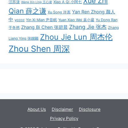
Xue Zhi
汪苏泷
Xiao A Qi 小阿七
Wang Xin Ling 王心凌
Qian 薛之谦
Yan Ren Zhong 颜人
Xu Song 许嵩
中
ycccc
Yin Xi Mian 尹昔眠
Yuan Xiao Wei 袁小葳
Yu Dong Ran
Zhang Jie 张杰
Zhang Bi Chen 张碧晨
于冬然
Zhang
Zhou Jie Lun 周杰伦
Liang Ying 张靓颖
Zhou Shen 周深
About Us
Disclaimer
Disclosure
Privacy Policy