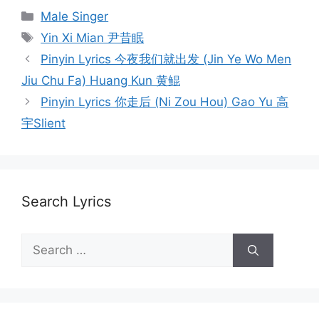
Categories
Male Singer
Tags
Yin Xi Mian 尹昔眠
Post
Pinyin Lyrics 今夜我们就出发 (Jin Ye Wo Men
navigation
Jiu Chu Fa) Huang Kun 黄鲲
Pinyin Lyrics 你走后 (Ni Zou Hou) Gao Yu 高
宇Slient
Search Lyrics
Search
for: