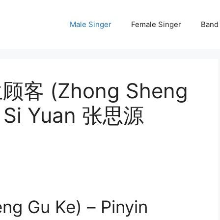
Male Singer
Female Singer
Band
终生顾客 (Zhong Sheng
g Si Yuan 张思源
 Gu Ke) – Pinyin