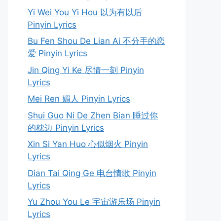
Yi Wei You Yi Hou 以为有以后
Pinyin Lyrics
Bu Fen Shou De Lian Ai 不分手的恋
爱 Pinyin Lyrics
Jin Qing Yi Ke 尽情一刻 Pinyin
Lyrics
Mei Ren 媚人 Pinyin Lyrics
Shui Guo Ni De Zhen Bian 睡过你
的枕边 Pinyin Lyrics
Xin Si Yan Huo 心似烟火 Pinyin
Lyrics
Dian Tai Qing Ge 电台情歌 Pinyin
Lyrics
Yu Zhou You Le 宇宙游乐场 Pinyin
Lyrics