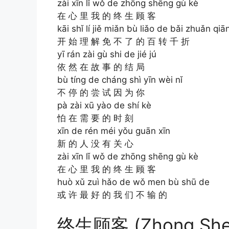
zài xīn lǐ wǒ de zhōng shēng gù kè
在 心 里 我 的 终 生 顾 客
kāi shǐ lí jiě miǎn bù liǎo de bǎi zhuǎn qiā
开 始 理 解 免 不 了 的 百 转 千 折
yī rán zài gù shi de jié jú
依 然 在 故 事 的 结 局
bù tíng de cháng shì yīn wèi nǐ
不 停 的 尝 试 因 为 你
pà zài xū yào de shí kè
怕 在 需 要 的 时 刻
xīn de rén méi yǒu guān xīn
新 的 人 没 有 关 心
zài xīn lǐ wǒ de zhōng shēng gù kè
在 心 里 我 的 终 生 顾 客
huò xǔ zuì hǎo de wǒ men bù shū de
或 许 最 好 的 我 们 不 输 的
终生顾客 (Zhong Sheng