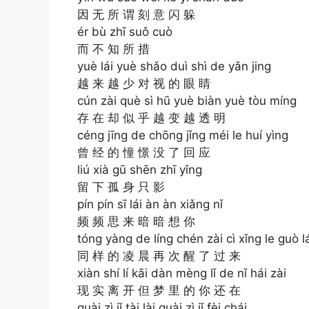
因 无 所 谓 刻 意 闪 躲
ér bù zhī suǒ cuò
而 不 知 所 措
yuè lái yuè shǎo duì shì de yǎn jing
越 来 越 少 对 视 的 眼 睛
cún zài què sì hū yuè biàn yuè tòu míng
存 在 却 似 乎 越 变 越 透 明
céng jīng de chōng jǐng méi le huí yìng
曾 经 的 憧 憬 没 了 回 应
liú xià gū shēn zhī yǐng
留 下 孤 身 只 影
pín pín sī lái àn àn xiǎng nǐ
频 频 思 来 暗 暗 想 你
tóng yàng de líng chén zài cì xǐng le guò l
同 样 的 凌 晨 再 次 醒 了 过 来
xiàn shí lí kāi dàn mèng lǐ de nǐ hái zài
现 实 离 开 但 梦 里 的 你 还 在
guài zì jǐ tài lài guài zì jǐ fèi chái