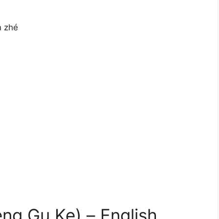
n zhé
 Gu Ke) – English