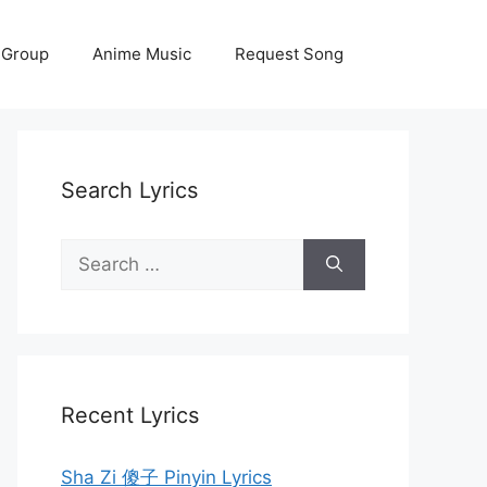
 Group
Anime Music
Request Song
Search Lyrics
Search
for:
Recent Lyrics
Sha Zi 傻子 Pinyin Lyrics