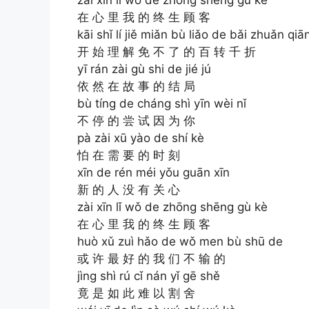
在 心 里 我 的 终 生 顾 客
kāi shǐ lí jiě miǎn bù liǎo de bǎi zhuǎn qiā
开 始 理 解 免 不 了 的 百 转 千 折
yī rán zài gù shi de jié jú
依 然 在 故 事 的 结 局
bù tíng de cháng shì yīn wèi nǐ
不 停 的 尝 试 因 为 你
pà zài xū yào de shí kè
怕 在 需 要 的 时 刻
xīn de rén méi yǒu guān xīn
新 的 人 没 有 关 心
zài xīn lǐ wǒ de zhōng shēng gù kè
在 心 里 我 的 终 生 顾 客
huò xǔ zuì hǎo de wǒ men bù shū de
或 许 最 好 的 我 们 不 输 的
jìng shì rú cǐ nán yǐ gē shě
竟 是 如 此 难 以 割 舍