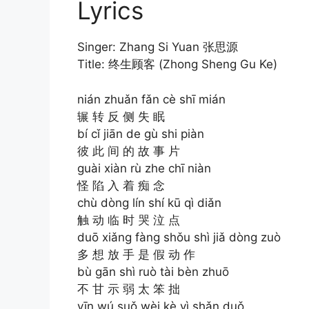
Lyrics
Singer: Zhang Si Yuan 张思源
Title: 终生顾客 (Zhong Sheng Gu Ke)
nián zhuǎn fǎn cè shī mián
辗 转 反 侧 失 眠
bí cǐ jiān de gù shi piàn
彼 此 间 的 故 事 片
guài xiàn rù zhe chī niàn
怪 陷 入 着 痴 念
chù dòng lín shí kū qì diǎn
触 动 临 时 哭 泣 点
duō xiǎng fàng shǒu shì jiǎ dòng zuò
多 想 放 手 是 假 动 作
bù gān shì ruò tài bèn zhuō
不 甘 示 弱 太 笨 拙
yīn wú suǒ wèi kè yì shǎn duǒ