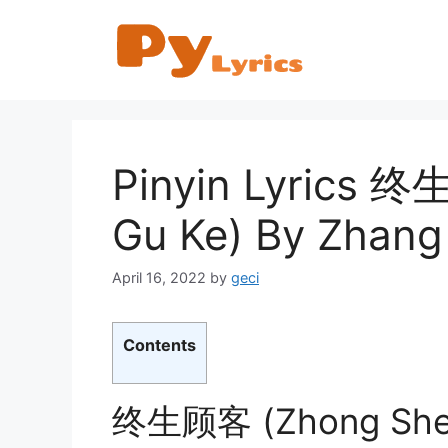
Skip
to
content
Pinyin Lyrics 
Gu Ke) By Zhan
April 16, 2022
by
geci
Contents
终生顾客 (Zhong Sheng