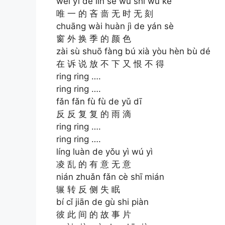
wéi yī de lìn sè wú shí wú kè
唯 一 的 吝 啬 无 时 无 刻
chuāng wài huàn jì de yán sè
窗 外 换 季 的 颜 色
zài sù shuō fàng bú xià yòu hèn bù dé
在 诉 说 放 不 下 又 恨 不 得
ring ring ….
ring ring ….
fǎn fǎn fù fù de yǔ dī
反 反 复 复 的 雨 滴
ring ring ….
ring ring ….
líng luàn de yǒu yì wú yì
凌 乱 的 有 意 无 意
nián zhuǎn fǎn cè shī mián
辗 转 反 侧 失 眠
bí cǐ jiān de gù shi piàn
彼 此 间 的 故 事 片