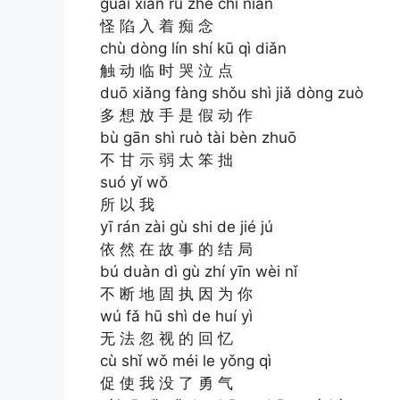
guài xiàn rù zhe chī niàn
怪 陷 入 着 痴 念
chù dòng lín shí kū qì diǎn
触 动 临 时 哭 泣 点
duō xiǎng fàng shǒu shì jiǎ dòng zuò
多 想 放 手 是 假 动 作
bù gān shì ruò tài bèn zhuō
不 甘 示 弱 太 笨 拙
suó yǐ wǒ
所 以 我
yī rán zài gù shi de jié jú
依 然 在 故 事 的 结 局
bú duàn dì gù zhí yīn wèi nǐ
不 断 地 固 执 因 为 你
wú fǎ hū shì de huí yì
无 法 忽 视 的 回 忆
cù shǐ wǒ méi le yǒng qì
促 使 我 没 了 勇 气