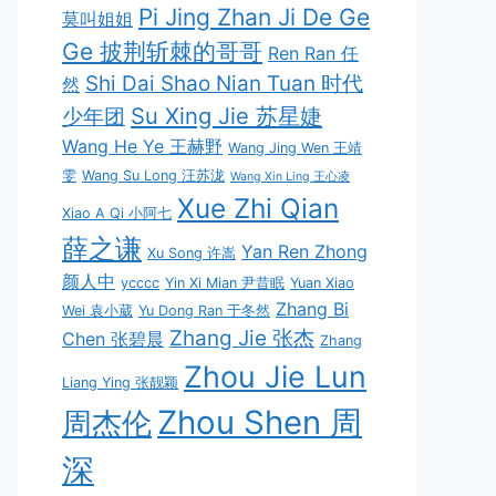
Pi Jing Zhan Ji De Ge
莫叫姐姐
Ge 披荆斩棘的哥哥
Ren Ran 任
Shi Dai Shao Nian Tuan 时代
然
Su Xing Jie 苏星婕
少年团
Wang He Ye 王赫野
Wang Jing Wen 王靖
雯
Wang Su Long 汪苏泷
Wang Xin Ling 王心凌
Xue Zhi Qian
Xiao A Qi 小阿七
薛之谦
Yan Ren Zhong
Xu Song 许嵩
颜人中
ycccc
Yin Xi Mian 尹昔眠
Yuan Xiao
Zhang Bi
Wei 袁小葳
Yu Dong Ran 于冬然
Zhang Jie 张杰
Chen 张碧晨
Zhang
Zhou Jie Lun
Liang Ying 张靓颖
Zhou Shen 周
周杰伦
深