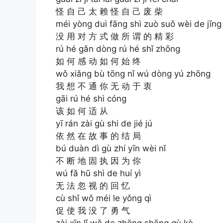
怪 自 己 太 赖 怪 自 己 废 柴
méi yòng duì fāng shì zuò suǒ wèi de jīng
没 用 对 方 式 做 所 谓 的 精 彩
rú hé gǎn dòng rú hé shǐ zhōng
如 何 感 动 如 何 始 终
wǒ xiǎng bù tōng nǐ wú dòng yú zhōng
我 想 不 通 你 无 动 于 衷
gāi rú hé shì cóng
该 如 何 适 从
yī rán zài gù shi de jié jú
依 然 在 故 事 的 结 局
bú duàn dì gù zhí yīn wèi nǐ
不 断 地 固 执 因 为 你
wú fǎ hū shì de huí yì
无 法 忽 视 的 回 忆
cù shǐ wǒ méi le yǒng qì
促 使 我 没 了 勇 气
zài xīn lǐ wǒ de zhōng shēng gù kè