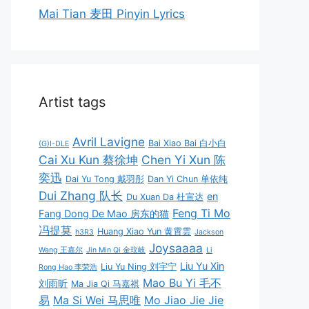
Mai Tian 麦田 Pinyin Lyrics
Artist tags
Avril Lavigne
Bai Xiao Bai 白小白
(G)I-DLE
Cai Xu Kun 蔡徐坤
Chen Yi Xun 陈
奕迅
Dai Yu Tong 戴羽彤
Dan Yi Chun 单依纯
Dui Zhang 队长
en
Du Xuan Da 杜宣达
Feng Ti Mo
Fang Dong De Mao 房东的猫
冯提莫
Huang Xiao Yun 黄霄雲
h3R3
Jackson
Joysaaaa
Wang 王嘉尔
Jin Min Qi 金玟岐
Li
Liu Yu Xin
Liu Yu Ning 刘宇宁
Rong Hao 李荣浩
Mao Bu Yi 毛不
刘雨昕
Ma Jia Qi 马嘉祺
易
Ma Si Wei 马思唯
Mo Jiao Jie Jie