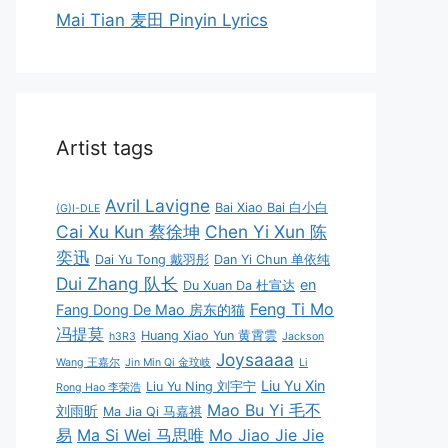
Mai Tian 麦田 Pinyin Lyrics
Artist tags
Avril Lavigne
Bai Xiao Bai 白小白
(G)I-DLE
Cai Xu Kun 蔡徐坤
Chen Yi Xun 陈
奕迅
Dai Yu Tong 戴羽彤
Dan Yi Chun 单依纯
Dui Zhang 队长
en
Du Xuan Da 杜宣达
Feng Ti Mo
Fang Dong De Mao 房东的猫
冯提莫
Huang Xiao Yun 黄霄雲
h3R3
Jackson
Joysaaaa
Wang 王嘉尔
Jin Min Qi 金玟岐
Li
Liu Yu Xin
Liu Yu Ning 刘宇宁
Rong Hao 李荣浩
Mao Bu Yi 毛不
刘雨昕
Ma Jia Qi 马嘉祺
易
Ma Si Wei 马思唯
Mo Jiao Jie Jie