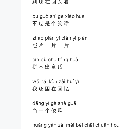
到 现 在 回 头 看
bú guò shì gè xiào hua
不 过 是 个 笑 话
zhào piàn yi piàn yi piàn
照 片 一 片 一 片
pīn bù chū tóng huà
拼 不 出 童 话
wǒ hái kùn zài huí yì
我 还 困 在 回 忆
dāng yí gè shǎ guā
当 一 个 傻 瓜
huǎng yán zài měi bèi chāi chuān hòu