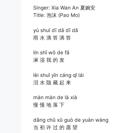
Singer: Xia Wan An 夏婉安
Title: 泡沫 (Pao Mo)
yú shuǐ dī dā dī dā
雨 水 滴 答 滴 答
lín shī wǒ de fā
淋 湿 我 的 发
lèi shuǐ yǐn cáng qǐ lái
泪 水 隐 藏 起 来
màn màn de là xià
慢 慢 地 落 下
dāng chū xǔ guò de yuàn wàng
当 初 许 过 的 愿 望