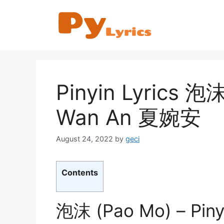
Skip
to
content
Pinyin Lyrics 泡沫
Wan An 夏婉安
August 24, 2022
by
geci
Contents
泡沫 (Pao Mo) – Pinyi