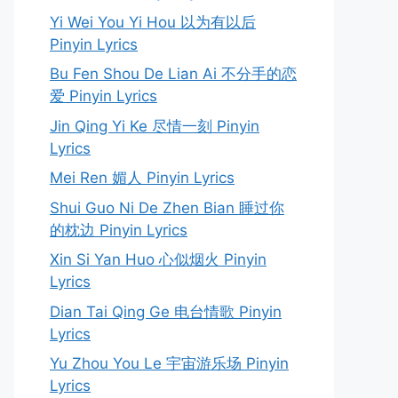
Yi Wei You Yi Hou 以为有以后
Pinyin Lyrics
Bu Fen Shou De Lian Ai 不分手的恋
爱 Pinyin Lyrics
Jin Qing Yi Ke 尽情一刻 Pinyin
Lyrics
Mei Ren 媚人 Pinyin Lyrics
Shui Guo Ni De Zhen Bian 睡过你
的枕边 Pinyin Lyrics
Xin Si Yan Huo 心似烟火 Pinyin
Lyrics
Dian Tai Qing Ge 电台情歌 Pinyin
Lyrics
Yu Zhou You Le 宇宙游乐场 Pinyin
Lyrics