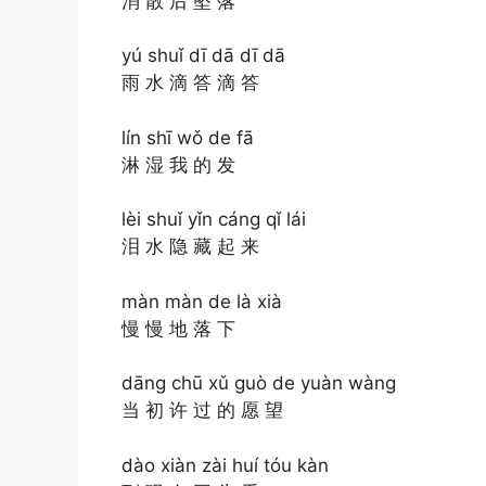
消 散 后 坠 落
yú shuǐ dī dā dī dā
雨 水 滴 答 滴 答
lín shī wǒ de fā
淋 湿 我 的 发
lèi shuǐ yǐn cáng qǐ lái
泪 水 隐 藏 起 来
màn màn de là xià
慢 慢 地 落 下
dāng chū xǔ guò de yuàn wàng
当 初 许 过 的 愿 望
dào xiàn zài huí tóu kàn