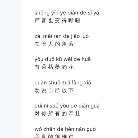
shēng yīn yě biàn dé sī yǎ
声 音 也 变 得 嘶 哑
zài méi rén de jiǎo luò
在 没 人 的 角 落
yǒu duǒ kū wěi de huā
有 朵 枯 萎 的 花
quàn shuō zì jǐ fàng xià
劝 说 自 己 放 下
duì nǐ suó yǒu de qiān guà
对 你 所 有 的 牵 挂
wǒ zhēn de hěn nán guò
我 真 的 很 难 过