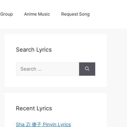
 Group
Anime Music
Request Song
Search Lyrics
Search
for:
Recent Lyrics
Sha Zi 傻子 Pinyin Lyrics