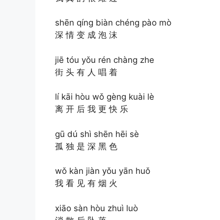
shēn qíng biàn chéng pào mò
深 情 变 成 泡 沫
jiē tóu yǒu rén chàng zhe
街 头 有 人 唱 着
lí kāi hòu wǒ gèng kuài lè
离 开 后 我 更 快 乐
gū dú shì shēn hēi sè
孤 独 是 深 黑 色
wǒ kàn jiàn yǒu yān huǒ
我 看 见 有 烟 火
xiāo sàn hòu zhuì luò