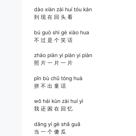
dào xiàn zài huí tóu kàn
到 现 在 回 头 看
bú guò shì gè xiào hua
不 过 是 个 笑 话
zhào piàn yi piàn yi piàn
照 片 一 片 一 片
pīn bù chū tóng huà
拼 不 出 童 话
wǒ hái kùn zài huí yì
我 还 困 在 回 忆
dāng yí gè shǎ guā
当 一 个 傻 瓜