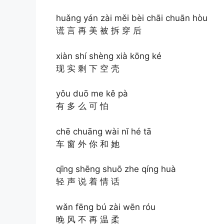
huǎng yán zài měi bèi chāi chuān hòu
谎 言 再 美 被 拆 穿 后
xiàn shí shèng xià kōng ké
现 实 剩 下 空 壳
yǒu duō me kě pà
有 多 么 可 怕
chē chuāng wài nǐ hé tā
车 窗 外 你 和 她
qīng shēng shuō zhe qíng huà
轻 声 说 着 情 话
wǎn fēng bú zài wēn róu
晚 风 不 再 温 柔