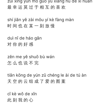
zuì xìng yùn mò guò yú xiāng hù de xǐ huan
最 幸 运 莫 过 于 相 互 的 喜 欢
shí jiān yě zài mǒu yí kè fàng màn
时 间 也 在 某 一 刻 放 慢
duì nǐ de háo gǎn
对 你 的 好 感
zěn me yě shuō bù wán
怎 么 也 说 不 完
tiān kōng de yún zǔ chéng le ài de tú àn
天 空 的 云 组 成 了 爱 的 图 案
cǐ kè wǒ de xīn
此 刻 我 的 心