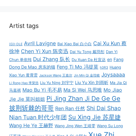
Artist tags
Avril Lavigne
Cai Xu Kun 蔡
Bai Xiao Bai 白小白
(G)I-DLE
徐坤
Chen Yi Xun 陈奕迅
Dai Yu Tong 戴羽彤
Dan Yi
Dui Zhang 队长
en
Fang
Chun 单依纯
Du Xuan Da 杜宣达
Feng Ti Mo 冯提莫
Dong De Mao 房东的猫
Huang
h3R3
Joysaaaa
Xiao Yun 黄霄雲
Jackson Wang 王嘉尔
Jin Min Qi 金玟岐
Liu Yu Xin 刘雨昕
Liu Yu Ning 刘宇宁
Ma Jia Qi
Li Rong Hao 李荣浩
Mao Bu Yi 毛不易
Ma Si Wei 马思唯
Mo Jiao
马嘉祺
Pi Jing Zhan Ji De Ge Ge
Jie Jie 莫叫姐姐
披荆斩棘的哥哥
Shi Dai Shao
Ren Ran 任然
Su Xing Jie 苏星婕
Nian Tuan 时代少年团
Wang He Ye 王赫野
Wang Jing Wen 王靖雯
Wang Su Long
Xue Zhi