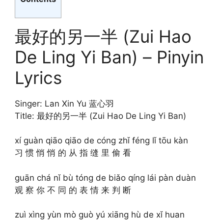
最好的另一半 (Zui Hao
De Ling Yi Ban) – Pinyin
Lyrics
Singer: Lan Xin Yu 蓝心羽
Title: 最好的另一半 (Zui Hao De Ling Yi Ban)
xí guàn qiāo qiāo de cóng zhǐ féng lǐ tōu kàn
习 惯 悄 悄 的 从 指 缝 里 偷 看
guān chá nǐ bù tóng de biǎo qíng lái pàn duàn
观 察 你 不 同 的 表 情 来 判 断
zuì xìng yùn mò guò yú xiāng hù de xǐ huan