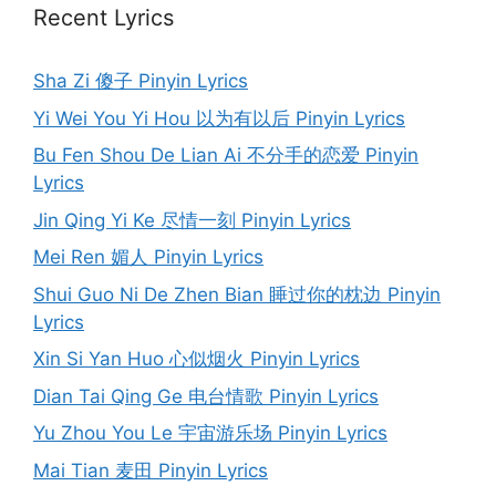
Recent Lyrics
Sha Zi 傻子 Pinyin Lyrics
Yi Wei You Yi Hou 以为有以后 Pinyin Lyrics
Bu Fen Shou De Lian Ai 不分手的恋爱 Pinyin
Lyrics
Jin Qing Yi Ke 尽情一刻 Pinyin Lyrics
Mei Ren 媚人 Pinyin Lyrics
Shui Guo Ni De Zhen Bian 睡过你的枕边 Pinyin
Lyrics
Xin Si Yan Huo 心似烟火 Pinyin Lyrics
Dian Tai Qing Ge 电台情歌 Pinyin Lyrics
Yu Zhou You Le 宇宙游乐场 Pinyin Lyrics
Mai Tian 麦田 Pinyin Lyrics