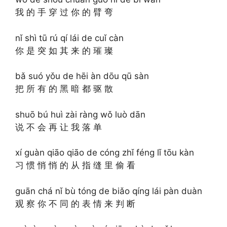
我 的 手 穿 过 你 的 臂 弯
nǐ shì tū rú qí lái de cuǐ càn
你 是 突 如 其 来 的 璀 璨
bǎ suó yǒu de hēi àn dōu qū sàn
把 所 有 的 黑 暗 都 驱 散
shuō bú huì zài ràng wǒ luò dān
说 不 会 再 让 我 落 单
xí guàn qiāo qiāo de cóng zhǐ féng lǐ tōu kàn
习 惯 悄 悄 的 从 指 缝 里 偷 看
guān chá nǐ bù tóng de biǎo qíng lái pàn duàn
观 察 你 不 同 的 表 情 来 判 断