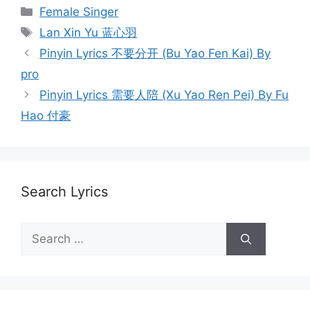
Categories
Female Singer
Tags
Lan Xin Yu 蓝心羽
Post
Pinyin Lyrics 不要分开 (Bu Yao Fen Kai) By
navigation
pro
Pinyin Lyrics 需要人陪 (Xu Yao Ren Pei) By Fu
Hao 付豪
Search Lyrics
Search
for: