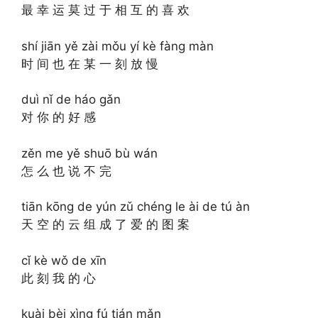
最 幸 运 莫 过 于 相 互 的 喜 欢
shí jiān yě zài mǒu yí kè fàng màn
时 间 也 在 某 一 刻 放 慢
duì nǐ de háo gǎn
对 你 的 好 感
zěn me yě shuō bù wán
怎 么 也 说 不 完
tiān kōng de yún zǔ chéng le ài de tú àn
天 空 的 云 组 成 了 爱 的 图 案
cǐ kè wǒ de xīn
此 刻 我 的 心
kuài bèi xìng fú tián mǎn