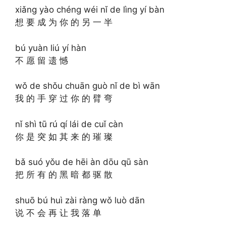
xiǎng yào chéng wéi nǐ de lìng yí bàn
想 要 成 为 你 的 另 一 半
bú yuàn liú yí hàn
不 愿 留 遗 憾
wǒ de shǒu chuān guò nǐ de bì wān
我 的 手 穿 过 你 的 臂 弯
nǐ shì tū rú qí lái de cuǐ càn
你 是 突 如 其 来 的 璀 璨
bǎ suó yǒu de hēi àn dōu qū sàn
把 所 有 的 黑 暗 都 驱 散
shuō bú huì zài ràng wǒ luò dān
说 不 会 再 让 我 落 单