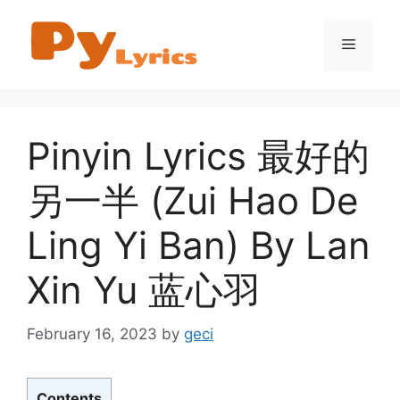
Skip
to
Menu
content
Pinyin Lyrics 最好的
另一半 (Zui Hao De
Ling Yi Ban) By Lan
Xin Yu 蓝心羽
February 16, 2023
by
geci
Contents