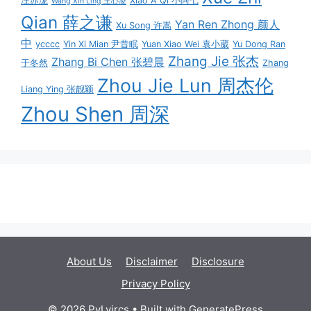
汪苏泷
Xiao A Qi 小阿七
Wang Xin Ling 王心凌
Qian 薛之谦
Yan Ren Zhong 颜人
Xu Song 许嵩
中
ycccc
Yin Xi Mian 尹昔眠
Yuan Xiao Wei 袁小葳
Yu Dong Ran
Zhang Jie 张杰
Zhang Bi Chen 张碧晨
于冬然
Zhang
Zhou Jie Lun 周杰伦
Liang Ying 张靓颖
Zhou Shen 周深
About Us
Disclaimer
Disclosure
Privacy Policy
© 2026 PyLyircs
• Built with
GeneratePress