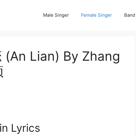
Male Singer
Female Singer
Band
 (An Lian) By Zhang
颖
n Lyrics