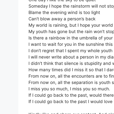
Someday I hope the rainstorm will not sto
Blame the evening wind is too light
Can’t blow away a person’s back
My world is raining, but I hope your world 
My youth has gone but the rain won’t sto
Is there a rainbow in the umbrella of your
I want to wait for you in the sunshine this
I don’t regret that I spent my whole youth
I will never write about a person in my di
I didn’t think that silence is stupidity an
How many times did I miss it so that I da
From now on, all the encounters are to fi
From now on, all the separation is youth s
I miss you so much, I miss you so much.
If I could go back to the past, would the
If I could go back to the past I would lov