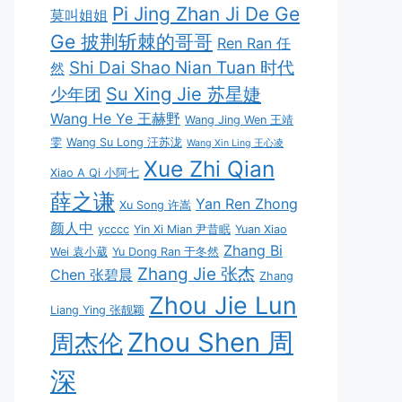
Pi Jing Zhan Ji De Ge
莫叫姐姐
Ge 披荆斩棘的哥哥
Ren Ran 任
Shi Dai Shao Nian Tuan 时代
然
Su Xing Jie 苏星婕
少年团
Wang He Ye 王赫野
Wang Jing Wen 王靖
雯
Wang Su Long 汪苏泷
Wang Xin Ling 王心凌
Xue Zhi Qian
Xiao A Qi 小阿七
薛之谦
Yan Ren Zhong
Xu Song 许嵩
颜人中
ycccc
Yin Xi Mian 尹昔眠
Yuan Xiao
Zhang Bi
Wei 袁小葳
Yu Dong Ran 于冬然
Zhang Jie 张杰
Chen 张碧晨
Zhang
Zhou Jie Lun
Liang Ying 张靓颖
Zhou Shen 周
周杰伦
深