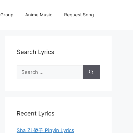
 Group
Anime Music
Request Song
Search Lyrics
Search
for:
Recent Lyrics
Sha Zi 傻子 Pinyin Lyrics