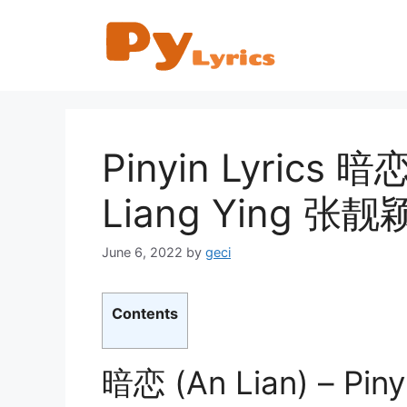
Skip
to
content
Pinyin Lyrics 暗恋
Liang Ying 张靓
June 6, 2022
by
geci
Contents
暗恋 (An Lian) – Pinyi