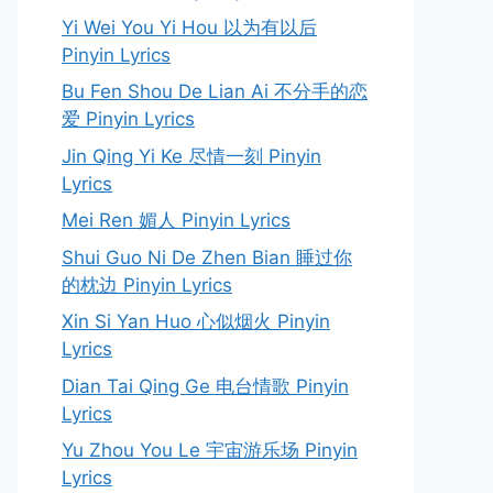
Yi Wei You Yi Hou 以为有以后
Pinyin Lyrics
Bu Fen Shou De Lian Ai 不分手的恋
爱 Pinyin Lyrics
Jin Qing Yi Ke 尽情一刻 Pinyin
Lyrics
Mei Ren 媚人 Pinyin Lyrics
Shui Guo Ni De Zhen Bian 睡过你
的枕边 Pinyin Lyrics
Xin Si Yan Huo 心似烟火 Pinyin
Lyrics
Dian Tai Qing Ge 电台情歌 Pinyin
Lyrics
Yu Zhou You Le 宇宙游乐场 Pinyin
Lyrics