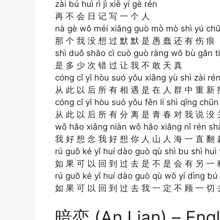
zài bú huì rì jì xiě yí gè rén
再 不 会 日 记 写 一 个 人
nà gè wǒ méi xiǎng guò mò mò shì yú chǔ
那 个 我 没 想 过 默 默 是 愚 蠢 还 有 伤 痕
shì duō shǎo cì cuò guò ràng wǒ bù gǎn t
是 多 少 次 错 过 让 我 不 敢 天 真
cóng cǐ yǐ hòu suó yǒu xiāng yù shì zài r
从 此 以 后 所 有 相 遇 是 在 人 群 中 重 新 
cóng cǐ yǐ hòu suó yǒu fēn lí shì qīng chū
从 此 以 后 所 有 分 离 是 青 春 对 我 说 没 
wǒ hǎo xiǎng niàn wǒ hǎo xiǎng nǐ rén shā
我 好 想 念 我 好 想 你 人 山 人 海 一 直 翻 
rú guǒ ké yǐ huí dào guò qù shì bu shì huì y
如 果 可 以 回 到 过 去 是 不 是 会 有 另 一 
rú guǒ ké yǐ huí dào guò qù wǒ yí dìng bú g
如 果 可 以 回 到 过 去 我 一 定 不 顾 一 切 
暗恋 (An Lian) – Engl