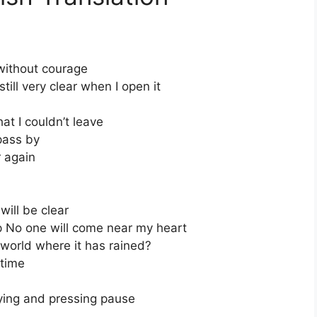
 without courage
ill very clear when I open it
at I couldn’t leave
pass by
r again
will be clear
p No one will come near my heart
 world where it has rained?
 time
ying and pressing pause