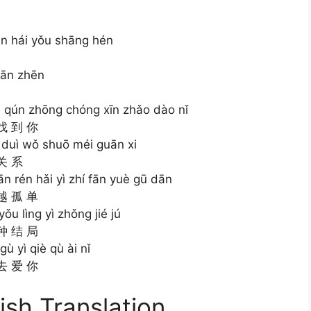
n hái yǒu shāng hén
iān zhēn
én qún zhōng chóng xīn zhǎo dào nǐ
找 到 你
n duì wǒ shuō méi guān xi
关 系
n rén hǎi yì zhí fān yuè gū dān
越 孤 单
ǒu lìng yì zhǒng jié jú
种 结 局
ù yì qiè qù ài nǐ
去 爱 你
ish Translation