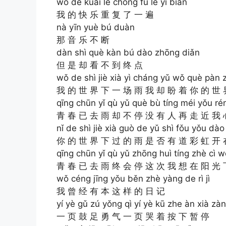
wǒ de kuài lè chóng fù le yí biàn
我 的 快 乐 重 复 了 一 遍
nà yīn yuè bú duàn
那 音 乐 不 断
dàn shì què kàn bú dào zhōng diǎn
但 是 却 看 不 到 终 点
wǒ de shì jiè xià yì cháng yǔ wǒ què pàn zh
我 的 世 界 下 一 场 雨 我 却 盼 着 你 的 世 
qīng chūn yǐ qù yǔ què bù tíng méi yǒu rén 
青 春 已 去 雨 却 不 停 没 有 人 再 走 近 我 
nǐ de shì jiè xià guò de yǔ shì fǒu yǒu dào 
你 的 世 界 下 过 的 雨 是 否 有 道 彩 虹 开 
qīng chūn yǐ qù yǔ zhōng huì tíng zhè cì 
青 春 已 去 雨 终 会 停 这 次 我 想 在 阳 光 
wǒ céng jīng yǒu běn zhè yàng de rì jì
我 曾 经 有 本 这 样 的 日 记
yí yè gǔ zú yǒng qì yí yè kū zhe àn xià zàn
一 页 鼓 足 勇 气 一 页 哭 着 按 下 暂 停