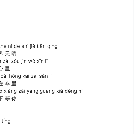
e nǐ de shì jiè tiān qíng
界 天 晴
zài zǒu jìn wǒ xīn lǐ
心 里
cǎi hóng kāi zài sǎn lǐ
在 伞 里
wǒ xiǎng zài yáng guāng xià děng nǐ
下 等 你
 tíng