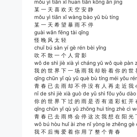
mǒu yì tiān xǐ huan tiān kōng ān jìng
某 一 天 喜 欢 天 空 安 静
mǒu yì tiān xī wàng bào yǔ bù tíng
某 一 天 希 望 暴 雨 不 停
guài wǎn fēng tài qīng
怪 晚 风 太 轻
chuī bú sàn yí gè rén bèi yǐng
吹 不 散 一 个 人 背 影
wǒ de shì jiè xià yì cháng yǔ wǒ què pàn zh
我 的 世 界 下 一 场 雨 我 却 盼 着 你 的 世 
qīng chūn yǐ qù yǔ què bù tíng méi yǒu rén 
青 春 已 去 雨 却 不 停 没 有 人 再 走 近 我 
nǐ de shì jiè xià guò de yǔ shì fǒu yǒu dào 
你 的 世 界 下 过 的 雨 是 否 有 道 彩 虹 开 
qīng chūn yǐ qù yǔ zhōng huì tíng zhè cì 
青 春 已 去 雨 终 会 停 这 次 我 想 在 阳 光 
wǒ bú hòu huǐ ài zhe nǐ yòng le zhěng gè
我 不 后 悔 爱 着 你 用 了 整 个 青 春