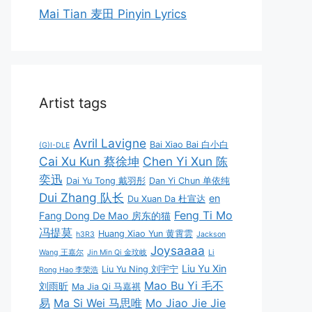
Mai Tian 麦田 Pinyin Lyrics
Artist tags
Avril Lavigne
Bai Xiao Bai 白小白
(G)I-DLE
Cai Xu Kun 蔡徐坤
Chen Yi Xun 陈
奕迅
Dai Yu Tong 戴羽彤
Dan Yi Chun 单依纯
Dui Zhang 队长
en
Du Xuan Da 杜宣达
Feng Ti Mo
Fang Dong De Mao 房东的猫
冯提莫
Huang Xiao Yun 黄霄雲
h3R3
Jackson
Joysaaaa
Wang 王嘉尔
Jin Min Qi 金玟岐
Li
Liu Yu Xin
Liu Yu Ning 刘宇宁
Rong Hao 李荣浩
Mao Bu Yi 毛不
刘雨昕
Ma Jia Qi 马嘉祺
易
Ma Si Wei 马思唯
Mo Jiao Jie Jie