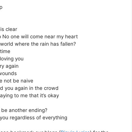
p
is clear
p No one will come near my heart
 world where the rain has fallen?
 time
 loving you
ary again
d wounds
re not be naive
nd you again in the crowd
aying to me that it’s okay
re be another ending?
e you regardless of everything