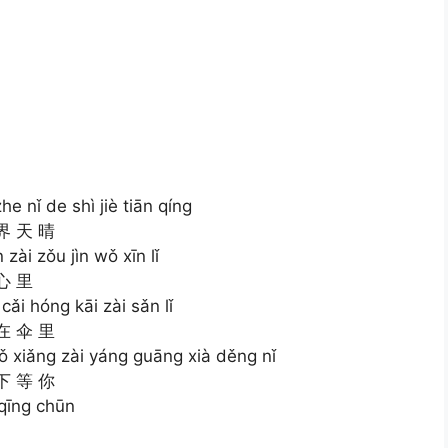
e nǐ de shì jiè tiān qíng
界 天 晴
zài zǒu jìn wǒ xīn lǐ
心 里
cǎi hóng kāi zài sǎn lǐ
在 伞 里
wǒ xiǎng zài yáng guāng xià děng nǐ
下 等 你
 qīng chūn