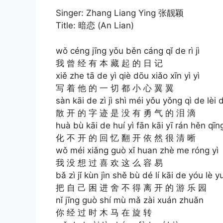
Singer: Zhang Liang Ying 张靓颖
Title: 暗恋 (An Lian)
wǒ céng jīng yǒu běn cáng qǐ de rì jì
我 曾 经 有 本 藏 起 的 日 记
xiě zhe tā de yì qiè dōu xiǎo xīn yì yì
写 着 他 的 一 切 都 小 心 翼 翼
sàn kāi de zì jì shì méi yǒu yǒng qì de lèi d
散 开 的 字 迹 是 没 有 勇 气 的 泪 滴
huà bù kāi de huí yì fān kāi yī rán hěn qīng
化 不 开 的 回 忆 翻 开 依 然 很 清 晰
wǒ méi xiǎng guò xǐ huan zhè me róng yì
我 没 想 过 喜 欢 这 么 容 易
bǎ zì jǐ kùn jìn shě bù dé lí kāi de yóu lè 
把 自 己 困 进 舍 不 得 离 开 的 游 乐 园
nǐ jīng guò shí mù mǎ zài xuán zhuǎn
你 经 过 时 木 马 在 旋 转