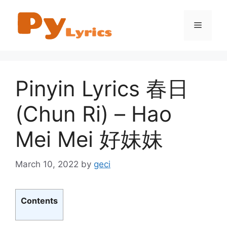
Skip
to
Menu
content
Pinyin Lyrics 春日
(Chun Ri) – Hao
Mei Mei 好妹妹
March 10, 2022
by
geci
Contents