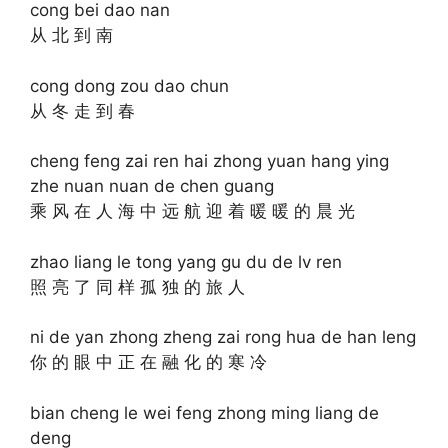
cong bei dao nan
从 北 到 南
cong dong zou dao chun
从 冬 走 到 春
cheng feng zai ren hai zhong yuan hang ying
zhe nuan nuan de chen guang
乘 风 在 人 海 中 远 航 迎 着 暖 暖 的 晨 光
zhao liang le tong yang gu du de lv ren
照 亮 了 同 样 孤 独 的 旅 人
ni de yan zhong zheng zai rong hua de han leng
你 的 眼 中 正 在 融 化 的 寒 冷
bian cheng le wei feng zhong ming liang de
deng