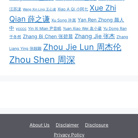
Xue Zhi
汪苏泷
Xiao A Qi 小阿七
Wang Xin Ling 王心凌
Qian 薛之谦
Yan Ren Zhong 颜人
Xu Song 许嵩
中
ycccc
Yin Xi Mian 尹昔眠
Yuan Xiao Wei 袁小葳
Yu Dong Ran
Zhang Jie 张杰
Zhang Bi Chen 张碧晨
于冬然
Zhang
Zhou Jie Lun 周杰伦
Liang Ying 张靓颖
Zhou Shen 周深
About Us
Disclaimer
Disclosure
Privacy Policy