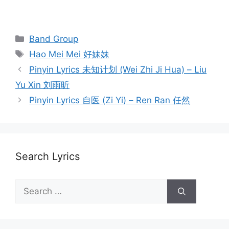
Categories
Band Group
Tags
Hao Mei Mei 好妹妹
Post
Pinyin Lyrics 未知计划 (Wei Zhi Ji Hua) – Liu
navigation
Yu Xin 刘雨昕
Pinyin Lyrics 自医 (Zi Yi) – Ren Ran 任然
Search Lyrics
Search
for: