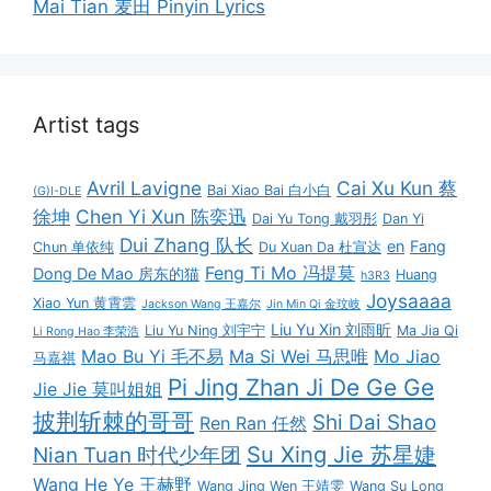
Mai Tian 麦田 Pinyin Lyrics
Artist tags
Avril Lavigne
Cai Xu Kun 蔡
Bai Xiao Bai 白小白
(G)I-DLE
徐坤
Chen Yi Xun 陈奕迅
Dai Yu Tong 戴羽彤
Dan Yi
Dui Zhang 队长
en
Fang
Chun 单依纯
Du Xuan Da 杜宣达
Feng Ti Mo 冯提莫
Dong De Mao 房东的猫
Huang
h3R3
Joysaaaa
Xiao Yun 黄霄雲
Jackson Wang 王嘉尔
Jin Min Qi 金玟岐
Liu Yu Xin 刘雨昕
Liu Yu Ning 刘宇宁
Ma Jia Qi
Li Rong Hao 李荣浩
Mao Bu Yi 毛不易
Ma Si Wei 马思唯
Mo Jiao
马嘉祺
Pi Jing Zhan Ji De Ge Ge
Jie Jie 莫叫姐姐
披荆斩棘的哥哥
Shi Dai Shao
Ren Ran 任然
Su Xing Jie 苏星婕
Nian Tuan 时代少年团
Wang He Ye 王赫野
Wang Jing Wen 王靖雯
Wang Su Long