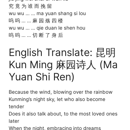
究 竟 为 谁 而 挽 留
wu wu … … ma yuan shang si lou
呜 呜 … … 麻 园 殇 四 楼
wu wu … … qie duan le shen hou
呜 呜 … … 切 断 了 身 后
English Translate: 昆明
Kun Ming 麻园诗人 (Ma
Yuan Shi Ren)
Because the wind, blowing over the rainbow
Kunming’s night sky, let who also become
tender
Does it also talk about, to the most loved ones
later
When the night, embracing into dreams