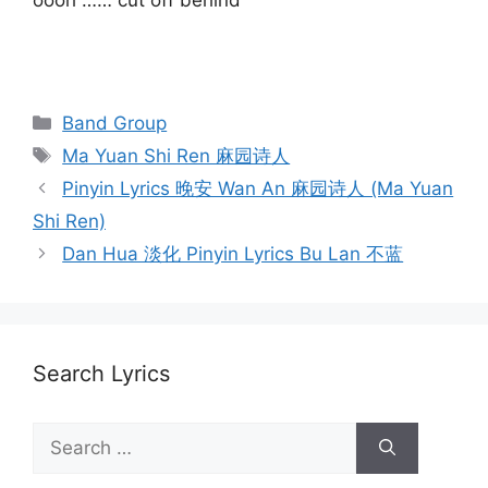
oooh …… cut off behind
Categories
Band Group
Tags
Ma Yuan Shi Ren 麻园诗人
Post
Pinyin Lyrics 晚安 Wan An 麻园诗人 (Ma Yuan
navigation
Shi Ren)
Dan Hua 淡化 Pinyin Lyrics Bu Lan 不蓝
Search Lyrics
Search
for: