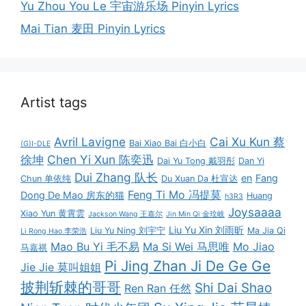
Yu Zhou You Le 宇宙游乐场 Pinyin Lyrics
Mai Tian 麦田 Pinyin Lyrics
Artist tags
Avril Lavigne
Cai Xu Kun 蔡
Bai Xiao Bai 白小白
(G)I-DLE
徐坤
Chen Yi Xun 陈奕迅
Dai Yu Tong 戴羽彤
Dan Yi
Dui Zhang 队长
en
Fang
Chun 单依纯
Du Xuan Da 杜宣达
Feng Ti Mo 冯提莫
Dong De Mao 房东的猫
Huang
h3R3
Joysaaaa
Xiao Yun 黄霄雲
Jackson Wang 王嘉尔
Jin Min Qi 金玟岐
Liu Yu Xin 刘雨昕
Liu Yu Ning 刘宇宁
Ma Jia Qi
Li Rong Hao 李荣浩
Mao Bu Yi 毛不易
Ma Si Wei 马思唯
Mo Jiao
马嘉祺
Pi Jing Zhan Ji De Ge Ge
Jie Jie 莫叫姐姐
披荆斩棘的哥哥
Shi Dai Shao
Ren Ran 任然