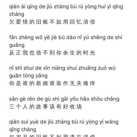
qiàn ài qíng de jiù zhàng bù rú yòng huí yì qīng
cháng
欠 爱 情 的 旧 账 不 如 用 回 忆 清 偿
fǎn zhèng wǒ yě jiè bú dào nǐ yú shēng de shí
guāng
反 正 我 也 借 不 到 你 余 生 的 时 光
nǐ shì shuí de xīn niáng shuí zhuāng zuò wú
guān tòng yǎng
你 是 谁 的 新 娘 谁 装 作 无 关 痛 痒
sān gè rén de gù shi gāi yǒu hǎo shōu chǎng
三 个 人 的 故 事 该 有 好 收 场
qiàn suì yuè de jiù zhàng bù rú yòng yí wàng
qīng cháng