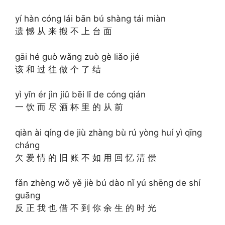
yí hàn cóng lái bān bú shàng tái miàn
遗 憾 从 来 搬 不 上 台 面
gāi hé guò wǎng zuò gè liǎo jié
该 和 过 往 做 个 了 结
yì yǐn ér jìn jiǔ bēi lǐ de cóng qián
一 饮 而 尽 酒 杯 里 的 从 前
qiàn ài qíng de jiù zhàng bù rú yòng huí yì qīng
cháng
欠 爱 情 的 旧 账 不 如 用 回 忆 清 偿
fǎn zhèng wǒ yě jiè bú dào nǐ yú shēng de shí
guāng
反 正 我 也 借 不 到 你 余 生 的 时 光