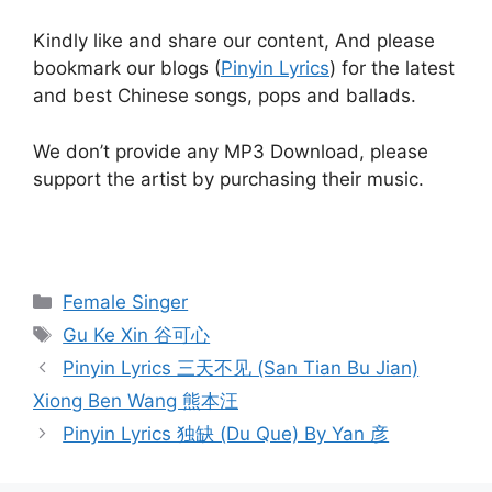
Kindly like and share our content, And please
bookmark our blogs (
Pinyin Lyrics
) for the latest
and best Chinese songs, pops and ballads.
We don’t provide any MP3 Download, please
support the artist by purchasing their music.
Categories
Female Singer
Tags
Gu Ke Xin 谷可心
Post
Pinyin Lyrics 三天不见 (San Tian Bu Jian)
navigation
Xiong Ben Wang 熊本汪
Pinyin Lyrics 独缺 (Du Que) By Yan 彦