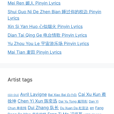
Mei Ren 媚人 Pinyin Lyrics
Shui Guo Ni De Zhen Bian 睡过你的枕边 Pinyin
Lyrics
Xin Si Yan Huo 心似烟火 Pinyin Lyrics
Dian Tai Qing Ge 电台情歌 Pinyin Lyrics
Yu Zhou You Le 宇宙游乐场 Pinyin Lyrics
Mai Tian 麦田 Pinyin Lyrics
Artist tags
Avril Lavigne
Cai Xu Kun 蔡
Bai Xiao Bai 白小白
(G)I-DLE
徐坤
Chen Yi Xun 陈奕迅
Dai Yu Tong 戴羽彤
Dan Yi
Dui Zhang 队长
en
Fang
Chun 单依纯
Du Xuan Da 杜宣达
Feng Ti Mo 冯提莫