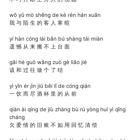
wǒ yǔ mò shēng de kè rén hán xuān
我 与 陌 生 的 客 人 寒 暄
yí hàn cóng lái bān bú shàng tái miàn
遗 憾 从 来 搬 不 上 台 面
gāi hé guò wǎng zuò gè liǎo jié
该 和 过 往 做 个 了 结
yì yǐn ér jìn jiǔ bēi lǐ de cóng qián
一 饮 而 尽 酒 杯 里 的 从 前
qiàn ài qíng de jiù zhàng bù rú yòng huí yì qīng
cháng
欠 爱 情 的 旧 账 不 如 用 回 忆 清 偿