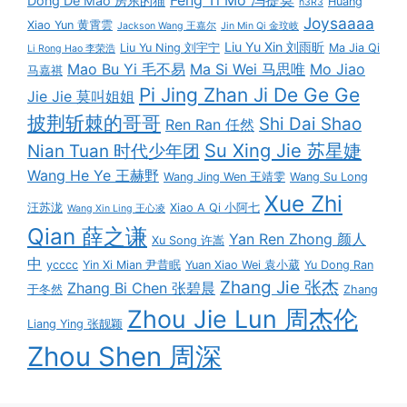
Dong De Mao 房东的猫
Huang
h3R3
Joysaaaa
Xiao Yun 黄霄雲
Jackson Wang 王嘉尔
Jin Min Qi 金玟岐
Liu Yu Xin 刘雨昕
Liu Yu Ning 刘宇宁
Ma Jia Qi
Li Rong Hao 李荣浩
Mao Bu Yi 毛不易
Ma Si Wei 马思唯
Mo Jiao
马嘉祺
Pi Jing Zhan Ji De Ge Ge
Jie Jie 莫叫姐姐
披荆斩棘的哥哥
Shi Dai Shao
Ren Ran 任然
Su Xing Jie 苏星婕
Nian Tuan 时代少年团
Wang He Ye 王赫野
Wang Jing Wen 王靖雯
Wang Su Long
Xue Zhi
汪苏泷
Xiao A Qi 小阿七
Wang Xin Ling 王心凌
Qian 薛之谦
Yan Ren Zhong 颜人
Xu Song 许嵩
中
ycccc
Yin Xi Mian 尹昔眠
Yuan Xiao Wei 袁小葳
Yu Dong Ran
Zhang Jie 张杰
Zhang Bi Chen 张碧晨
于冬然
Zhang
Zhou Jie Lun 周杰伦
Liang Ying 张靓颖
Zhou Shen 周深