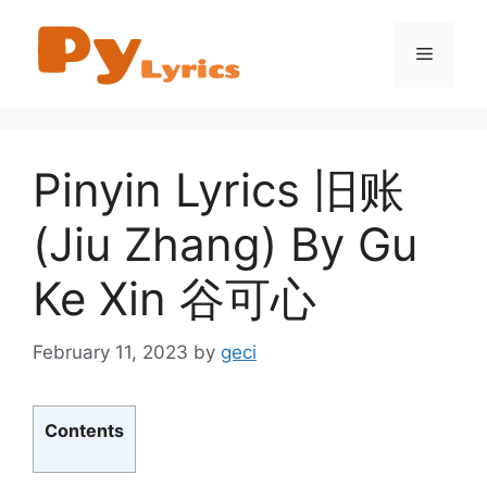
Skip
to
Menu
content
Pinyin Lyrics 旧账
(Jiu Zhang) By Gu
Ke Xin 谷可心
February 11, 2023
by
geci
Contents