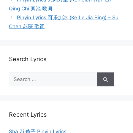
navigation
Qing Chi 卿池 歌词
Pinyin Lyrics 可乐加冰 (Ke Le Jia Bing) – Su
Chen 苏琛 歌词
Search Lyrics
Search
for:
Recent Lyrics
Sha Zi 傻子 Pinyin Lyrics