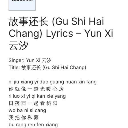
故事还长 (Gu Shi Hai
Chang) Lyrics – Yun Xi
云汐
Singer: Yun Xi 云汐
Title: 故事还长 (Gu Shi Hai Chang)
ni jiu xiang yi dao guang nuan xin fang
你 就 像 一 道 光 暖 心 房
ri luo xi yi qi kan xie yang
日 落 西 一 起 看 斜 阳
wo ba ni si cang
我 把 你 私 藏
bu rang ren fen xiang