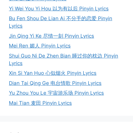
Yi Wei You Yi Hou 以为有以后 Pinyin Lyrics
Bu Fen Shou De Lian Ai 不分手的恋爱 Pinyin
Lyrics
Jin Qing Yi Ke 尽情一刻 Pinyin Lyrics
Mei Ren 媚人 Pinyin Lyrics
Shui Guo Ni De Zhen Bian 睡过你的枕边 Pinyin
Lyrics
Xin Si Yan Huo 心似烟火 Pinyin Lyrics
Dian Tai Qing Ge 电台情歌 Pinyin Lyrics
Yu Zhou You Le 宇宙游乐场 Pinyin Lyrics
Mai Tian 麦田 Pinyin Lyrics