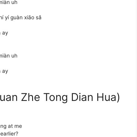
miàn uh
í yí guàn xiāo sǎ
n ay
miàn uh
n ay
 Zhe Tong Dian Hua)
ing at me
earlier?