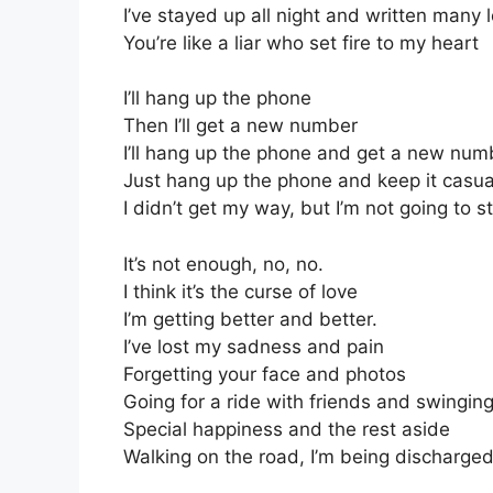
I’ve stayed up all night and written many 
You’re like a liar who set fire to my heart
I’ll hang up the phone
Then I’ll get a new number
I’ll hang up the phone and get a new numb
Just hang up the phone and keep it casua
I didn’t get my way, but I’m not going to s
It’s not enough, no, no.
I think it’s the curse of love
I’m getting better and better.
I’ve lost my sadness and pain
Forgetting your face and photos
Going for a ride with friends and swingin
Special happiness and the rest aside
Walking on the road, I’m being discharge