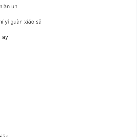
miàn uh
í yí guàn xiāo sǎ
n ay
qiān