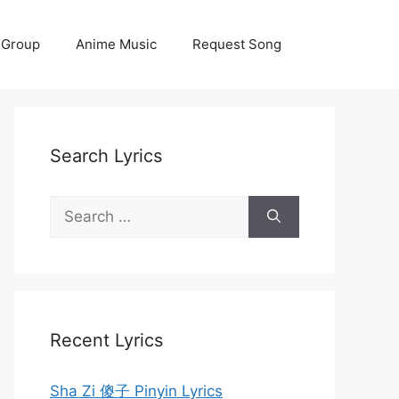
 Group
Anime Music
Request Song
Search Lyrics
Search
for:
Recent Lyrics
Sha Zi 傻子 Pinyin Lyrics