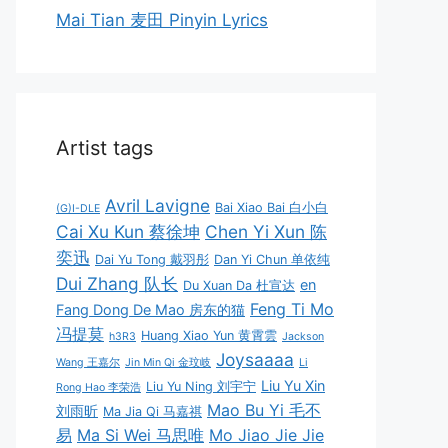
Mai Tian 麦田 Pinyin Lyrics
Artist tags
Avril Lavigne
Bai Xiao Bai 白小白
(G)I-DLE
Cai Xu Kun 蔡徐坤
Chen Yi Xun 陈
奕迅
Dai Yu Tong 戴羽彤
Dan Yi Chun 单依纯
Dui Zhang 队长
en
Du Xuan Da 杜宣达
Feng Ti Mo
Fang Dong De Mao 房东的猫
冯提莫
Huang Xiao Yun 黄霄雲
h3R3
Jackson
Joysaaaa
Wang 王嘉尔
Jin Min Qi 金玟岐
Li
Liu Yu Xin
Liu Yu Ning 刘宇宁
Rong Hao 李荣浩
Mao Bu Yi 毛不
刘雨昕
Ma Jia Qi 马嘉祺
易
Ma Si Wei 马思唯
Mo Jiao Jie Jie