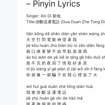
– Pinyin Lyrics
Singer: Xin Di 新地
Title:掛斷這通電話 (Gua Duan Zhe Tong Di
tiān kōng dǎ shǎn diàn yǎn shén wàng z
天 空 打 閃 電 眼 神 望 著 我
jiè kǒu huàn zhù biàn bù rú zǎo diǎn fàn
藉 口 換 著 變 不 如 早 點 放 過 我
áo bù wán de yè xiě le qíng gē hǎo duō s
熬 不 完 的 夜 寫 了 情 歌 好 多 首
nǐ jiù xiàng yí gè piàn zǐ zài wǒ xīn lǐ fàng 
你 就 像 一 個 騙 子 在 我 心 裡 放 了 火
wǒ huì guà duàn zhè tōng diàn huà
我 會 掛 斷 這 通 電 話
jiē zhù huàn gè xīn de hào mǎ
接 著 換 個 新 的 號 碼