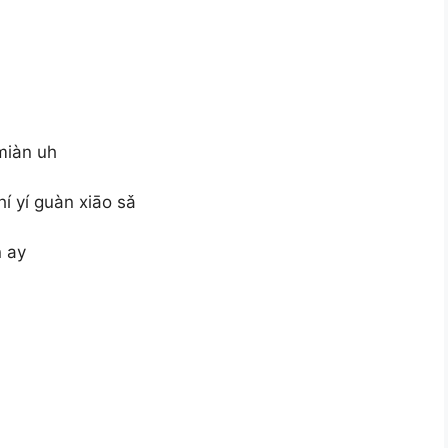
miàn uh
í yí guàn xiāo sǎ
n ay