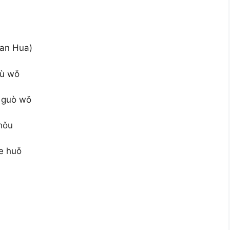
an Hua)
hù wǒ
g guò wǒ
hǒu
le huǒ