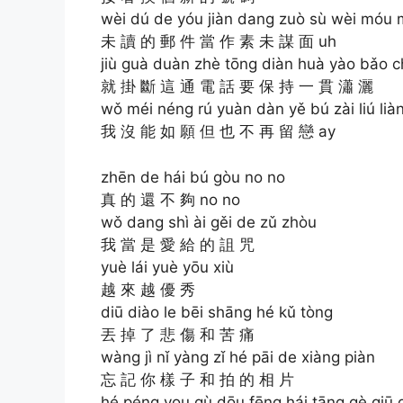
wèi dú de yóu jiàn dang zuò sù wèi móu 
未 讀 的 郵 件 當 作 素 未 謀 面 uh
jiù guà duàn zhè tōng diàn huà yào bǎo ch
就 掛 斷 這 通 電 話 要 保 持 一 貫 瀟 灑
wǒ méi néng rú yuàn dàn yě bú zài liú lià
我 沒 能 如 願 但 也 不 再 留 戀 ay
zhēn de hái bú gòu no no
真 的 還 不 夠 no no
wǒ dang shì ài gěi de zǔ zhòu
我 當 是 愛 給 的 詛 咒
yuè lái yuè yōu xiù
越 來 越 優 秀
diū diào le bēi shāng hé kǔ tòng
丟 掉 了 悲 傷 和 苦 痛
wàng jì nǐ yàng zǐ hé pāi de xiàng piàn
忘 記 你 樣 子 和 拍 的 相 片
hé péng you qù dōu fēng hái tāng gè qiū 