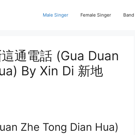
Male Singer
Female Singer
Band
 掛斷這通電話 (Gua Duan
ua) By Xin Di 新地
 Zhe Tong Dian Hua)