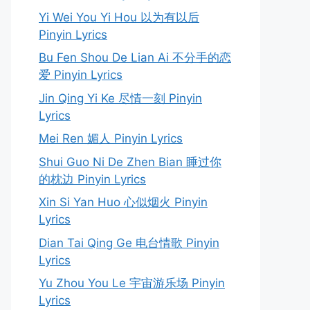
Yi Wei You Yi Hou 以为有以后
Pinyin Lyrics
Bu Fen Shou De Lian Ai 不分手的恋
爱 Pinyin Lyrics
Jin Qing Yi Ke 尽情一刻 Pinyin
Lyrics
Mei Ren 媚人 Pinyin Lyrics
Shui Guo Ni De Zhen Bian 睡过你
的枕边 Pinyin Lyrics
Xin Si Yan Huo 心似烟火 Pinyin
Lyrics
Dian Tai Qing Ge 电台情歌 Pinyin
Lyrics
Yu Zhou You Le 宇宙游乐场 Pinyin
Lyrics