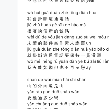
不 想 說 的 話 我 選 擇 發 短 信 yeah
wǒ huì guà duàn zhè tōng diàn huà
我 會 掛 斷 這 通 電 話
jiē zhù huàn gè xīn de hào mǎ
接 著 換 個 新 的 號 碼
wèi dú de yóu jiàn dang zuò sù wèi móu 
未 讀 的 郵 件 當 作 素 未 謀 面 uh
jiù guà duàn zhè tōng diàn huà yào bǎo ch
就 掛 斷 這 通 電 話 要 保 持 一 貫 瀟 灑
wǒ méi néng rú yuàn dàn yě bú zài liú lià
我 沒 能 如 願 但 也 不 再 留 戀 ay
shān de wài miàn hái shì shān
山 的 外 面 還 是 山
yào rào guò duō shǎo wān
要 繞 過 多 少 彎
yào chuǎng guò duō shǎo wān