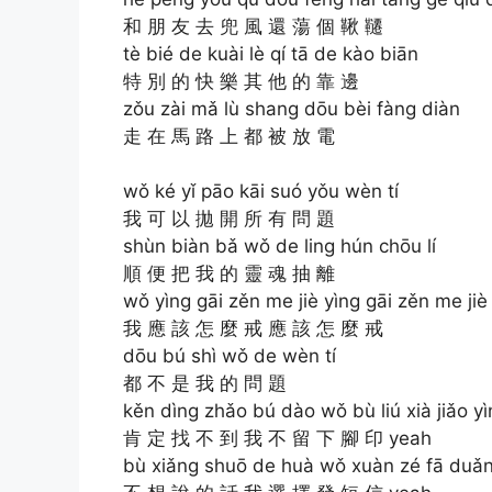
和 朋 友 去 兜 風 還 蕩 個 鞦 韆
tè bié de kuài lè qí tā de kào biān
特 別 的 快 樂 其 他 的 靠 邊
zǒu zài mǎ lù shang dōu bèi fàng diàn
走 在 馬 路 上 都 被 放 電
wǒ ké yǐ pāo kāi suó yǒu wèn tí
我 可 以 拋 開 所 有 問 題
shùn biàn bǎ wǒ de ling hún chōu lí
順 便 把 我 的 靈 魂 抽 離
wǒ yìng gāi zěn me jiè yìng gāi zěn me jiè
我 應 該 怎 麼 戒 應 該 怎 麼 戒
dōu bú shì wǒ de wèn tí
都 不 是 我 的 問 題
kěn dìng zhǎo bú dào wǒ bù liú xià jiǎo y
肯 定 找 不 到 我 不 留 下 腳 印 yeah
bù xiǎng shuō de huà wǒ xuàn zé fā duǎn