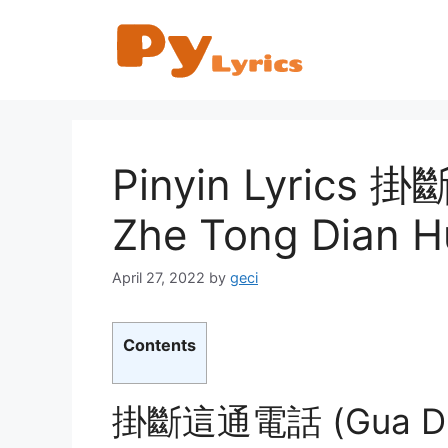
Skip
to
content
Pinyin Lyrics
Zhe Tong Dian H
April 27, 2022
by
geci
Contents
掛斷這通電話 (Gua Duan