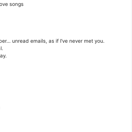
love songs
er… unread emails, as if I’ve never met you.
l.
tay.
g
d