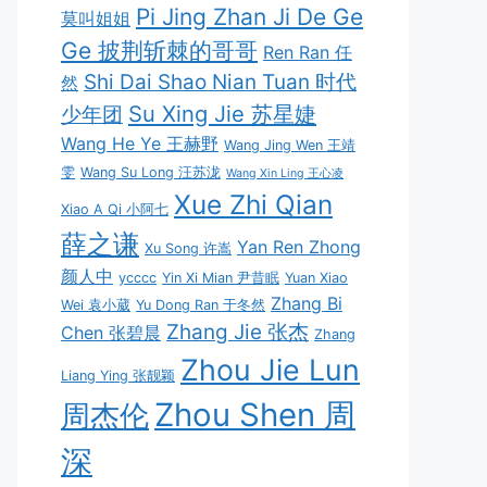
Pi Jing Zhan Ji De Ge
莫叫姐姐
Ge 披荆斩棘的哥哥
Ren Ran 任
Shi Dai Shao Nian Tuan 时代
然
Su Xing Jie 苏星婕
少年团
Wang He Ye 王赫野
Wang Jing Wen 王靖
雯
Wang Su Long 汪苏泷
Wang Xin Ling 王心凌
Xue Zhi Qian
Xiao A Qi 小阿七
薛之谦
Yan Ren Zhong
Xu Song 许嵩
颜人中
ycccc
Yin Xi Mian 尹昔眠
Yuan Xiao
Zhang Bi
Wei 袁小葳
Yu Dong Ran 于冬然
Zhang Jie 张杰
Chen 张碧晨
Zhang
Zhou Jie Lun
Liang Ying 张靓颖
Zhou Shen 周
周杰伦
深