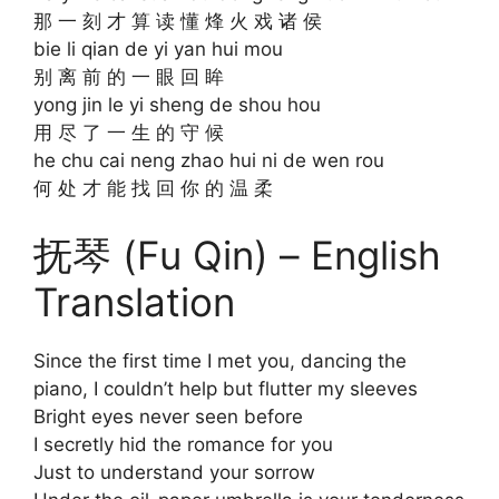
那 一 刻 才 算 读 懂 烽 火 戏 诸 侯
bie li qian de yi yan hui mou
别 离 前 的 一 眼 回 眸
yong jin le yi sheng de shou hou
用 尽 了 一 生 的 守 候
he chu cai neng zhao hui ni de wen rou
何 处 才 能 找 回 你 的 温 柔
抚琴 (Fu Qin) – English
Translation
Since the first time I met you, dancing the
piano, I couldn’t help but flutter my sleeves
Bright eyes never seen before
I secretly hid the romance for you
Just to understand your sorrow