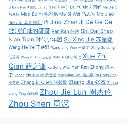
Xiao Yun 黄霄雲
Jackson Wang 王嘉尔
Jin Min Qi 金玟岐
Liu Yu Xin 刘雨昕
Liu Yu Ning 刘宇宁
Ma Jia Qi
Li Rong Hao 李荣浩
Mao Bu Yi 毛不易
Ma Si Wei 马思唯
Mo Jiao
马嘉祺
Pi Jing Zhan Ji De Ge Ge
Jie Jie 莫叫姐姐
披荆斩棘的哥哥
Shi Dai Shao
Ren Ran 任然
Su Xing Jie 苏星婕
Nian Tuan 时代少年团
Wang He Ye 王赫野
Wang Jing Wen 王靖雯
Wang Su Long
Xue Zhi
汪苏泷
Xiao A Qi 小阿七
Wang Xin Ling 王心凌
Qian 薛之谦
Yan Ren Zhong 颜人
Xu Song 许嵩
中
ycccc
Yin Xi Mian 尹昔眠
Yuan Xiao Wei 袁小葳
Yu Dong Ran
Zhang Jie 张杰
Zhang Bi Chen 张碧晨
于冬然
Zhang
Zhou Jie Lun 周杰伦
Liang Ying 张靓颖
Zhou Shen 周深