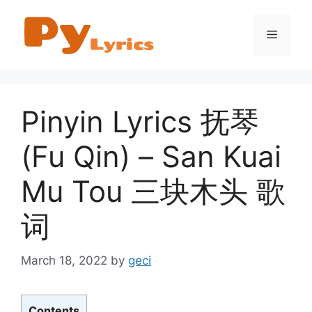
Skip
to
Menu
content
Pinyin Lyrics 抚琴
(Fu Qin) – San Kuai
Mu Tou 三块木头 歌
词
March 18, 2022
by
geci
Contents