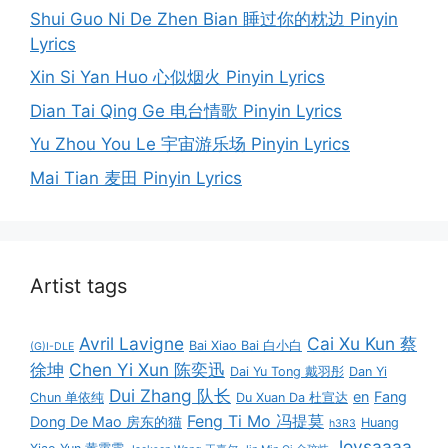
Shui Guo Ni De Zhen Bian 睡过你的枕边 Pinyin
Lyrics
Xin Si Yan Huo 心似烟火 Pinyin Lyrics
Dian Tai Qing Ge 电台情歌 Pinyin Lyrics
Yu Zhou You Le 宇宙游乐场 Pinyin Lyrics
Mai Tian 麦田 Pinyin Lyrics
Artist tags
Avril Lavigne
Cai Xu Kun 蔡
Bai Xiao Bai 白小白
(G)I-DLE
徐坤
Chen Yi Xun 陈奕迅
Dai Yu Tong 戴羽彤
Dan Yi
Dui Zhang 队长
en
Fang
Chun 单依纯
Du Xuan Da 杜宣达
Feng Ti Mo 冯提莫
Dong De Mao 房东的猫
Huang
h3R3
Joysaaaa