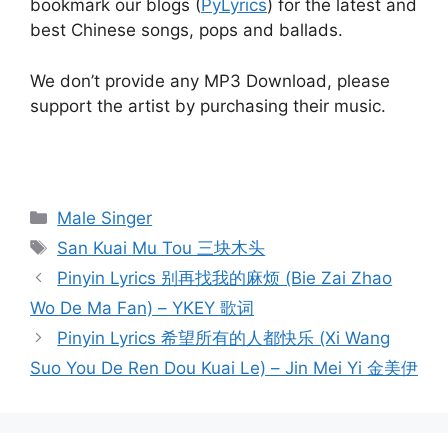
bookmark our blogs (
PyLyrics
) for the latest and
best Chinese songs, pops and ballads.
We don’t provide any MP3 Download, please
support the artist by purchasing their music.
Categories
Male Singer
Tags
San Kuai Mu Tou 三块木头
Post
Pinyin Lyrics 别再找我的麻烦 (Bie Zai Zhao
navigation
Wo De Ma Fan) – YKEY 歌词
Pinyin Lyrics 希望所有的人都快乐 (Xi Wang
Suo You De Ren Dou Kuai Le) – Jin Mei Yi 金美伊