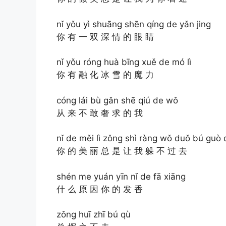
nǐ yǒu yì shuāng shēn qíng de yǎn jing
你 有 一 双 深 情 的 眼 睛
nǐ yǒu róng huà bīng xuě de mó lì
你 有 融 化 冰 雪 的 魔 力
cóng lái bù gǎn shē qiú de wǒ
从 来 不 敢 奢 求 的 我
nǐ de měi lì zǒng shì ràng wǒ duǒ bú guò 
你 的 美 丽 总 是 让 我 躲 不 过 去
shén me yuán yīn nǐ de fā xiāng
什 么 原 因 你 的 发 香
zǒng huī zhī bú qù