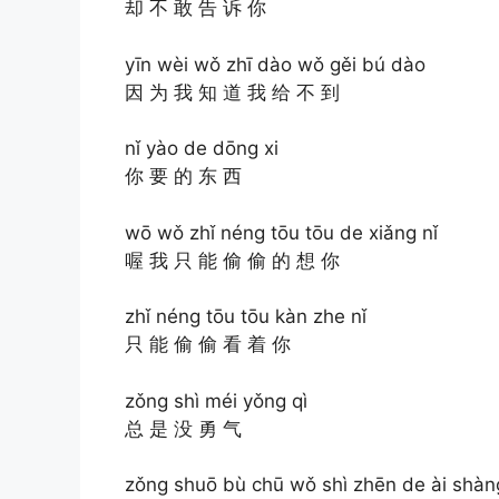
却 不 敢 告 诉 你
yīn wèi wǒ zhī dào wǒ gěi bú dào
因 为 我 知 道 我 给 不 到
nǐ yào de dōng xi
你 要 的 东 西
wō wǒ zhǐ néng tōu tōu de xiǎng nǐ
喔 我 只 能 偷 偷 的 想 你
zhǐ néng tōu tōu kàn zhe nǐ
只 能 偷 偷 看 着 你
zǒng shì méi yǒng qì
总 是 没 勇 气
zǒng shuō bù chū wǒ shì zhēn de ài shàn