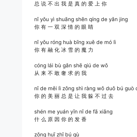
总 说 不 出 我 是 真 的 爱 上 你
nǐ yǒu yì shuāng shēn qíng de yǎn jing
你 有 一 双 深 情 的 眼 睛
nǐ yǒu róng huà bīng xuě de mó lì
你 有 融 化 冰 雪 的 魔 力
cóng lái bù gǎn shē qiú de wǒ
从 来 不 敢 奢 求 的 我
nǐ de měi lì zǒng shì ràng wǒ duǒ bú guò 
你 的 美 丽 总 是 让 我 躲 不 过 去
shén me yuán yīn nǐ de fā xiāng
什 么 原 因 你 的 发 香
zǒng huī zhī bú qù