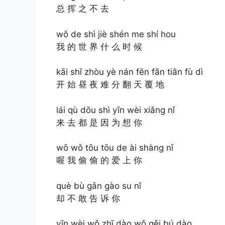
总 挥 之 不 去
wǒ de shì jiè shén me shí hou
我 的 世 界 什 么 时 候
kāi shǐ zhòu yè nán fēn fān tiān fù dì
开 始 昼 夜 难 分 翻 天 覆 地
lái qù dōu shì yīn wèi xiǎng nǐ
来 去 都 是 因 为 想 你
wō wǒ tōu tōu de ài shàng nǐ
喔 我 偷 偷 的 爱 上 你
què bù gǎn gào su nǐ
却 不 敢 告 诉 你
yīn wèi wǒ zhī dào wǒ gěi bú dào