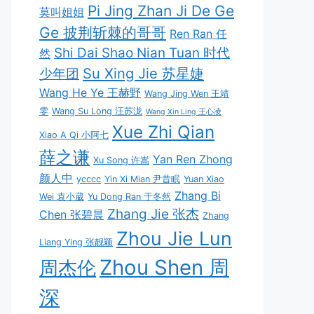
Pi Jing Zhan Ji De Ge
莫叫姐姐
Ge 披荆斩棘的哥哥
Ren Ran 任
Shi Dai Shao Nian Tuan 时代
然
Su Xing Jie 苏星婕
少年团
Wang He Ye 王赫野
Wang Jing Wen 王靖
雯
Wang Su Long 汪苏泷
Wang Xin Ling 王心凌
Xue Zhi Qian
Xiao A Qi 小阿七
薛之谦
Yan Ren Zhong
Xu Song 许嵩
颜人中
ycccc
Yin Xi Mian 尹昔眠
Yuan Xiao
Zhang Bi
Wei 袁小葳
Yu Dong Ran 于冬然
Zhang Jie 张杰
Chen 张碧晨
Zhang
Zhou Jie Lun
Liang Ying 张靓颖
Zhou Shen 周
周杰伦
深