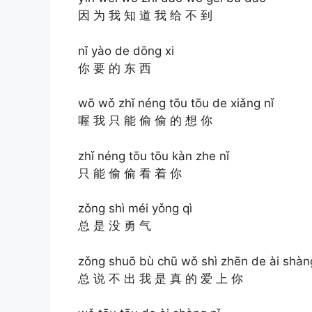
因 为 我 知 道 我 给 不 到
nǐ yào de dōng xi
你 要 的 东 西
wō wǒ zhǐ néng tōu tōu de xiǎng nǐ
喔 我 只 能 偷 偷 的 想 你
zhǐ néng tōu tōu kàn zhe nǐ
只 能 偷 偷 看 着 你
zǒng shì méi yǒng qì
总 是 没 勇 气
zǒng shuō bù chū wǒ shì zhēn de ài shàn
总 说 不 出 我 是 真 的 爱 上 你