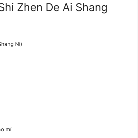
 Zhen De Ai Shang
hang Ni)
áo mí