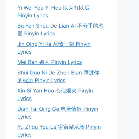
Yi Wei You Yi Hou 以为有以后
Pinyin Lyrics
Bu Fen Shou De Lian Ai 不分手的恋
爱 Pinyin Lyrics
Jin Qing Yi Ke 尽情一刻 Pinyin
Lyrics
Mei Ren 媚人 Pinyin Lyrics
Shui Guo Ni De Zhen Bian 睡过你
的枕边 Pinyin Lyrics
Xin Si Yan Huo 心似烟火 Pinyin
Lyrics
Dian Tai Qing Ge 电台情歌 Pinyin
Lyrics
Yu Zhou You Le 宇宙游乐场 Pinyin
Lyrics