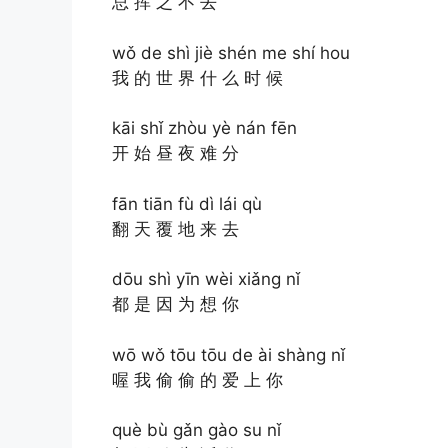
总 挥 之 不 去
wǒ de shì jiè shén me shí hou
我 的 世 界 什 么 时 候
kāi shǐ zhòu yè nán fēn
开 始 昼 夜 难 分
fān tiān fù dì lái qù
翻 天 覆 地 来 去
dōu shì yīn wèi xiǎng nǐ
都 是 因 为 想 你
wō wǒ tōu tōu de ài shàng nǐ
喔 我 偷 偷 的 爱 上 你
què bù gǎn gào su nǐ