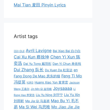
Mai Tian 麦田 Pinyin Lyrics
Artist tags
Avril Lavigne
Bai Xiao Bai 白小白
(G)I-DLE
Cai Xu Kun 蔡徐坤
Chen Yi Xun 陈
奕迅
Dai Yu Tong 戴羽彤
Dan Yi Chun 单依纯
Dui Zhang 队长
en
Du Xuan Da 杜宣达
Feng Ti Mo
Fang Dong De Mao 房东的猫
冯提莫
Huang Xiao Yun 黄霄雲
h3R3
Jackson
Joysaaaa
Wang 王嘉尔
Jin Min Qi 金玟岐
Li
Liu Yu Xin
Liu Yu Ning 刘宇宁
Rong Hao 李荣浩
Mao Bu Yi 毛不
刘雨昕
Ma Jia Qi 马嘉祺
易
Ma Si Wei 马思唯
Mo Jiao Jie Jie