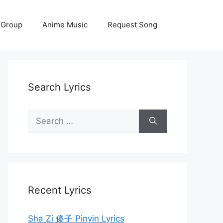
 Group
Anime Music
Request Song
Search Lyrics
Search
for:
Recent Lyrics
Sha Zi 傻子 Pinyin Lyrics