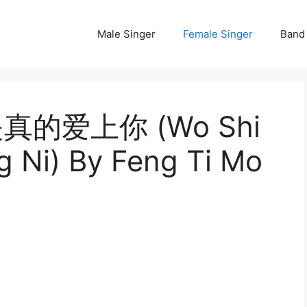
Male Singer
Female Singer
Band
 我是真的爱上你 (Wo Shi
g Ni) By Feng Ti Mo